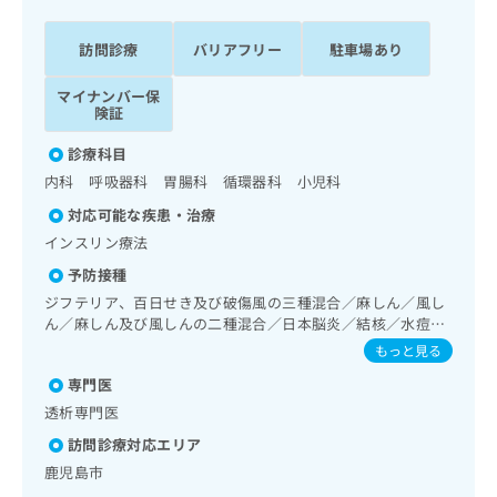
ッ
は
ク
こ
訪問診療
バリアフリー
駐車場あり
ナ
ち
ビ
ら
マイナンバー保
に
険証
関
広
す
広
診療科目
告
る
告
内科 呼吸器科 胃腸科 循環器科 小児科
代
お
出
理
問
稿
対応可能な疾患・治療
店
い
の
インスリン療法
合
の
お
予防接種
わ
方
問
せ
ジフテリア、百日せき及び破傷風の三種混合／麻しん／風し
い
は
は
ん／麻しん及び風しんの二種混合／日本脳炎／結核／水痘／
合
こ
こ
インフルエンザ／成人の肺炎球菌感染症／おたふくかぜ／B
わ
もっと見る
ち
型肝炎
ち
せ
ら
専門医
ら
は
透析専門医
こ
こち
ち
広
訪問診療対応エリア
らは
広
ら
告
マイ
鹿児島市
告
出
ナビ