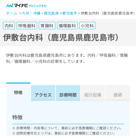
一
般
ホーム
九州・沖縄
鹿児島県
鹿児島市
伊敷台内科（鹿児島県鹿児島市
ユ
内科
呼吸器科
胃腸科
循環器科
小児科
ー
ザ
伊敷台内科（鹿児島県鹿児島市）
ー
の
方
伊敷台内科は鹿児島県鹿児島市にあります。内科／呼吸器科／胃腸
は
科／循環器科／小児科の診察をしています。
こ
ち
ら
特徴
医
アクセス
診療時間
紹介記事
医師
マ
療
イ
関
ナ
係
ビ
特徴
者
ク
の
リ
診療時間・内容等について、事前に必ず医療機関にご確認ください。
方
ニ
訪問診療対応エリアは、事前に必ず医療機関にご確認ください。