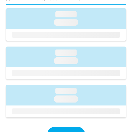
ご了
ら
み
承く
は
ださ
loading...
こ
無
い。
ち
料
loading...
ら
情
報
拡
掲
充
載
の
情
loading...
お
報
loading...
申
の
し
修
込
正
み
は
は
こ
loading...
こ
ち
ち
ら
loading...
ら
そ
の
他
の