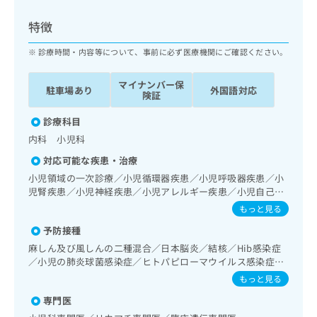
ッ
は
ク
こ
特徴
ナ
ち
ビ
診療時間・内容等について、事前に必ず医療機関にご確認ください。
ら
に
関
マイナンバー保
広
駐車場あり
外国語対応
す
広
険証
告
る
告
代
お
診療科目
出
理
問
稿
内科 小児科
店
い
の
対応可能な疾患・治療
合
の
お
わ
小児領域の一次診療／小児循環器疾患／小児呼吸器疾患／小
方
問
せ
児腎疾患／小児神経疾患／小児アレルギー疾患／小児自己免
い
は
疫疾患／小児糖尿病／小児内分泌疾患／小児先天性代謝疾患
は
合
もっと見る
こ
／小児血液疾患／小児悪性腫瘍／小児の脳炎又は髄膜炎／小
こ
わ
ち
予防接種
児の腸重積／乳幼児の育児相談／夜尿症の治療／小児食物ア
ち
せ
ら
レルギー負荷検査
ら
麻しん及び風しんの二種混合／日本脳炎／結核／Hib感染症
は
／小児の肺炎球菌感染症／ヒトパピローマウイルス感染症／
こ
こち
水痘／インフルエンザ／成人の肺炎球菌感染症／おたふくか
ち
もっと見る
広
らは
ぜ／B型肝炎／ロタウイルス感染症
広
ら
告
マイ
専門医
告
出
ナビ