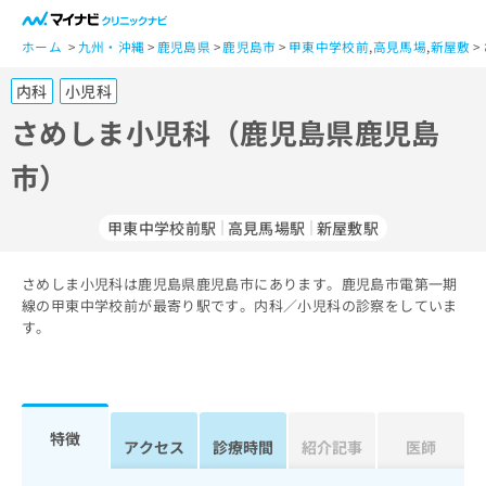
一
般
ホーム
九州・沖縄
鹿児島県
鹿児島市
甲東中学校前
,
高見馬場
,
新屋敷
ユ
内科
小児科
ー
ザ
さめしま小児科（鹿児島県鹿児島
ー
市）
の
方
は
甲東中学校前駅
高見馬場駅
新屋敷駅
こ
ち
さめしま小児科は鹿児島県鹿児島市にあります。鹿児島市電第一期
ら
線の甲東中学校前が最寄り駅です。内科／小児科の診察をしていま
す。
医
マ
療
イ
関
ナ
係
ビ
者
ク
特徴
アクセス
診療時間
紹介記事
医師
の
リ
方
ニ