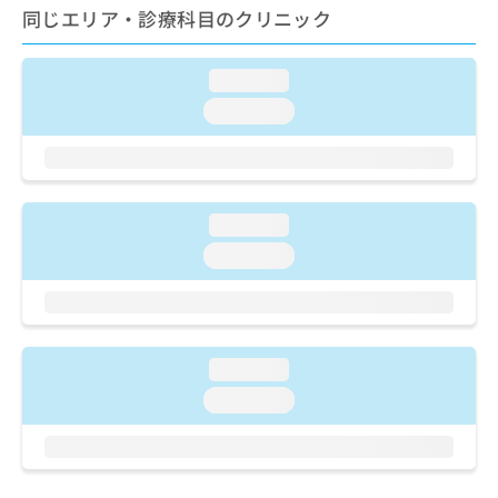
ご了
ら
み
同じエリア・診療科目のクリニック
承く
は
ださ
こ
無
い。
ち
loading...
料
ら
情
loading...
報
拡
掲
充
載
の
情
お
報
loading...
申
の
loading...
し
修
込
正
み
は
は
こ
こ
ち
loading...
ち
ら
ら
loading...
そ
の
他
の