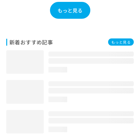
お
もっと見る
問
い
合
わ
せ
新着おすすめ記事
は
もっと見る
こ
ち
ら
loading...
loading...
loading...