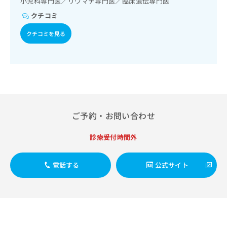
小児科専門医／リウマチ専門医／臨床遺伝専門医
出
稿
クリ
資
稿
ニッ
の
クチコミ
料
クナ
の
お
の
ビサ
お
クチコミを見る
問
ご
イト
問
い
請
への
い
合
お問
求
合
合せ
わ
は
フォ
わ
せ
こ
ーム
せ
は
ち
とな
は
こ
ら
りま
こ
ち
す。
ち
ご予約・お問い合わせ
ら
クリ
無
ら
ニッ
料
クの
診療受付時間外
資
情
予
料
報
約・
の
症状
拡
電話する
公式サイト
のご
ご
充
相談
請
の
など
求
お
はで
は
申
きま
こ
せん
し
ので
ち
込