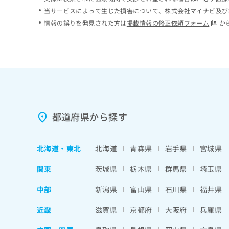
ち
み
当サービスによって生じた損害について、株式会社マイナビ及び
ら
は
情報の誤りを発見された方は
掲載情報の修正依頼フォーム
か
こ
ち
そ
ら
の
他
の
お
問
い
都道府県から探す
合
わ
せ
北海道
・
東北
北海道
青森県
岩手県
宮城県
は
こ
関東
茨城県
栃木県
群馬県
埼玉県
ち
ら
中部
新潟県
富山県
石川県
福井県
近畿
滋賀県
京都府
大阪府
兵庫県