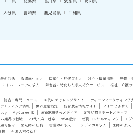
山口県
徳島県
香川県
愛媛県
高知県
大分県
宮崎県
鹿児島県
沖縄県
験者の就活
看護学生向け
医学生・研修医向け
独立・開業情報
転職・
ミドル・シニアの求人
障害者に特化した求人紹介サービス
福祉・介護の
総合・専門ニュース
10代のチャレンジサイト
ティーンマーケティング
ウエディング情報
世界遺産検定
総合農業情報サイト
マイナビ子育て
tudy
My CareerID
医療施設情報メディア
お買い物サポートメディア
ーム業界の転職
20代・第二新卒
新卒紹介
転職コンサルティング
エグ
顧問紹介
薬剤師の転職
看護師の求人
コメディカル求人
医師の求人
支援
外国人材の紹介