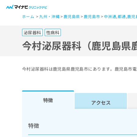
一
ホーム
九州・沖縄
鹿児島県
鹿児島市
中洲通
,
都通
,
鹿児
般
ユ
泌尿器科
性病科
ー
ザ
今村泌尿器科（鹿児島県
ー
の
方
今村泌尿器科は鹿児島県鹿児島市にあります。鹿児島市電
は
こ
ち
ら
特徴
アクセス
医
マ
療
イ
特徴
ナ
関
ビ