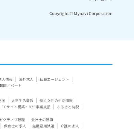
Copyright © Mynavi Corporation
求人情報
海外求人
転職エージェント
転職／パート
支援
大学生活情報
働く女性の生活情報
ECサイト構築・D2C事業支援
ふるさと納税
ゼクティブ転職
会計士の転職
保育士の求人
無期雇用派遣
介護の求人