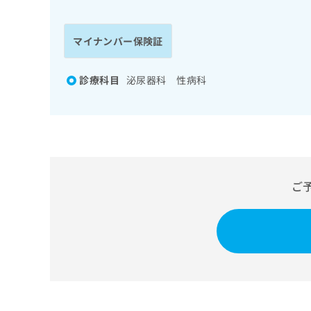
係
ク
者
リ
の
ニ
マイナンバー保険証
ッ
方
ク
は
ナ
診療科目
泌尿器科 性病科
こ
ビ
ち
に
関
ら
す
る
お
広
広
問
ご
告
告
い
出
代
合
稿
わ
理
の
せ
店
お
は
の
問
こ
い
方
ち
合
ら
は
わ
こ