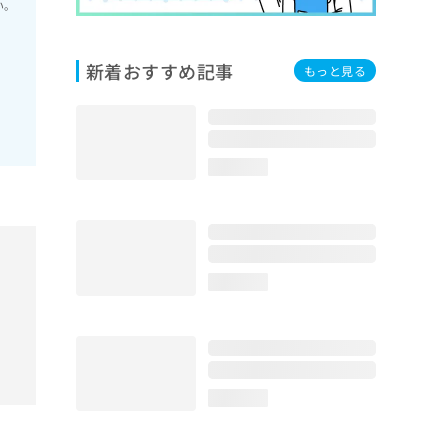
い。
新着おすすめ記事
もっと見る
loading...
loading...
loading...