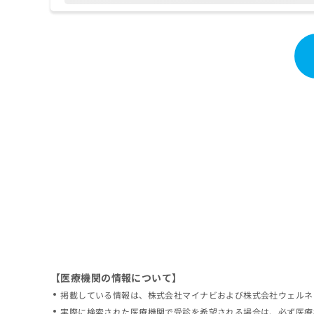
拡
資
きま
充
料
せん
の
ので
の
ご了
お
ご
承く
申
請
ださ
し
求
い。
込
は
み
こ
は
ち
こ
ら
ち
ら
無
料
掲
情
載
報
情
拡
報
充
の
の
修
お
【医療機関の情報について】
正
申
掲載している情報は、株式会社マイナビおよび株式会社ウェルネ
は
し
こ
実際に検索された医療機関で受診を希望される場合は、必ず医療
込