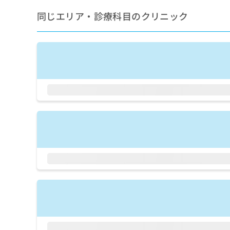
せ
こち
ち
らは
は
同じエリア・診療科目のクリニック
マイ
こ
ら
ナビ
ち
クリ
ら
ニッ
クナ
広
ビサ
広
資
イト
告
告
への
料
出
出
お問
の
稿
合せ
稿
ご
の
フォ
の
請
お
ーム
お
求
問
とな
問
りま
は
い
い
す。
こ
合
合
クリ
ち
わ
ニッ
わ
ら
せ
クの
せ
は
予
は
約・
こ
こ
無
症状
ち
ち
のご
料
ら
相談
ら
情
など
報
はで