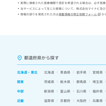
実際に検索された医療機関で受診を希望される場合は、必ず医療
ち
み
ら
当サービスによって生じた損害について、株式会社マイナビ及び
は
こ
情報の誤りを発見された方は
掲載情報の修正依頼フォーム
か
ち
そ
ら
の
他
の
お
問
い
合
都道府県から探す
わ
せ
は
北海道
・
東北
北海道
青森県
岩手県
宮城県
こ
ち
関東
茨城県
栃木県
群馬県
埼玉県
ら
中部
新潟県
富山県
石川県
福井県
近畿
滋賀県
京都府
大阪府
兵庫県