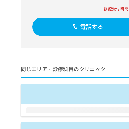
せ
こち
ち
らは
は
診療受付時間
マイ
こ
ら
ナビ
ち
クリ
ら
電話する
ニッ
クナ
広
ビサ
広
資
イト
告
告
への
料
出
出
お問
の
稿
合せ
稿
ご
の
フォ
の
請
お
ーム
お
同じエリア・診療科目のクリニック
求
問
とな
問
りま
は
い
い
す。
こ
合
合
クリ
ち
わ
ニッ
わ
ら
せ
クの
せ
は
予
は
約・
こ
こ
無
症状
ち
ち
のご
料
ら
相談
ら
情
など
報
はで