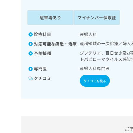
係
ク
者
リ
の
ニ
駐車場あり
マイナンバー保険証
ッ
方
ク
は
ナ
診療科目
産婦人科
こ
ビ
産科領域の一次診療／婦人
対応可能な疾患・治療
ち
に
関
ら
ジフテリア、百日せき及び
予防接種
す
トパピローマウイルス感染
る
産婦人科専門医
専門医
お
広
広
問
クチコミ
告
告
クチコミを見る
い
出
代
合
稿
わ
理
の
せ
店
お
は
の
問
こ
い
方
ち
合
ら
は
ご
わ
こ