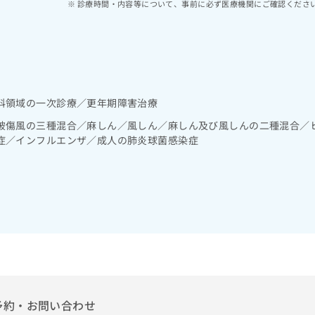
診療時間・内容等について、事前に必ず医療機関にご確認くださ
科領域の一次診療／更年期障害治療
破傷風の三種混合／麻しん／風しん／麻しん及び風しんの二種混合／
症／インフルエンザ／成人の肺炎球菌感染症
予約・お問い合わせ