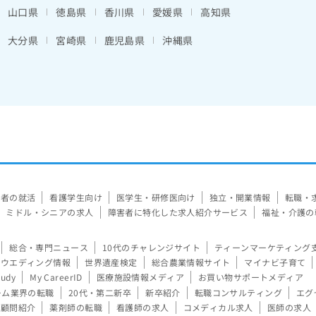
山口県
徳島県
香川県
愛媛県
高知県
大分県
宮崎県
鹿児島県
沖縄県
験者の就活
看護学生向け
医学生・研修医向け
独立・開業情報
転職・
ミドル・シニアの求人
障害者に特化した求人紹介サービス
福祉・介護の
総合・専門ニュース
10代のチャレンジサイト
ティーンマーケティング
ウエディング情報
世界遺産検定
総合農業情報サイト
マイナビ子育て
tudy
My CareerID
医療施設情報メディア
お買い物サポートメディア
ーム業界の転職
20代・第二新卒
新卒紹介
転職コンサルティング
エグ
顧問紹介
薬剤師の転職
看護師の求人
コメディカル求人
医師の求人