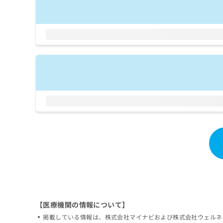
拡
資
きま
充
料
せん
の
ので
の
ご了
お
ご
承く
申
請
ださ
し
求
い。
込
は
み
こ
は
ち
こ
ら
ち
ら
無
料
掲
情
載
報
情
拡
報
充
の
の
修
お
正
申
【医療機関の情報について】
は
し
掲載している情報は、株式会社マイナビおよび株式会社ウェルネ
こ
込