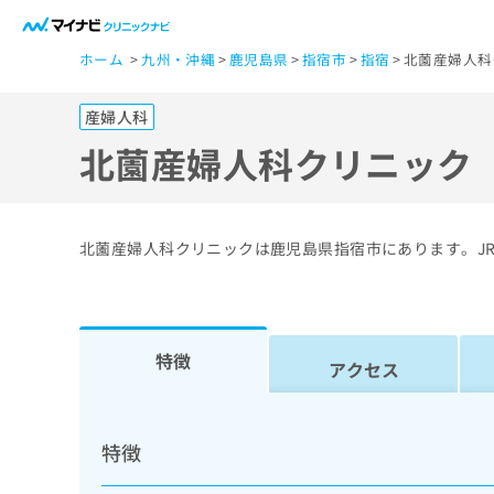
一
ホーム
九州・沖縄
鹿児島県
指宿市
指宿
北薗産婦人科
般
ユ
産婦人科
ー
ザ
北薗産婦人科クリニック
ー
の
方
北薗産婦人科クリニックは鹿児島県指宿市にあります。J
は
こ
ち
ら
特徴
アクセス
医
マ
療
イ
特徴
ナ
関
ビ