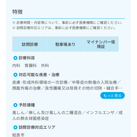
ッ
は
ク
こ
特徴
ナ
ち
ビ
診療時間・内容等について、事前に必ず医療機関にご確認ください。
ら
に
訪問診療対応エリアは、事前に必ず医療機関にご確認ください。
関
広
す
広
マイナンバー保
告
訪問診療
駐車場あり
る
険証
告
代
お
出
理
診療科目
問
稿
店
い
の
内科 胃腸科 外科
合
の
お
対応可能な疾患・治療
わ
方
問
皮膚･形成外科領域の一次診療／中等症の熱傷の入院治療／
せ
い
は
顔面外傷の治療／良性腫瘍又は母斑その他の切除・縫合手術
は
合
こ
／アトピー性皮膚炎の治療／抗血栓療法／睡眠障害／神経症
こ
もっと見る
わ
ち
性障害（強迫性障害、不安障害、パニック障害等）／認知症
ち
せ
ら
予防接種
／在宅酸素療法／消化器系領域の一次診療／上部消化管内視
ら
は
鏡検査／上部消化管内視鏡的切除術／下部消化管内視鏡検査
風しん／麻しん及び風しんの二種混合／インフルエンザ／成
こ
／下部消化管内視鏡的切除術／肝･胆道・膵臓領域の一次診
人の肺炎球菌感染症
こち
ち
広
療／尿失禁の治療／乳腺領域の一次診療／内分泌･代謝･栄養
らは
広
ら
訪問診療対応エリア
告
領域の一次診療／内分泌機能検査／インスリン療法／糖尿病
マイ
告
出
ナビ
患者教育（食事療法、運動療法、自己血糖測定）／糖尿病に
姶良市