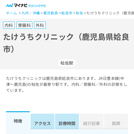
一
般
ホーム
九州・沖縄
鹿児島県
姶良市
帖佐
たけうちクリニック（鹿児島
ユ
内科
胃腸科
外科
ー
ザ
たけうちクリニック（鹿児島県姶良
ー
市）
の
方
は
帖佐駅
こ
ち
たけうちクリニックは鹿児島県姶良市にあります。JR日豊本線(中
ら
津～鹿児島)の帖佐が最寄り駅です。内科／胃腸科／外科の診察をし
ています。
医
マ
療
イ
関
ナ
係
ビ
者
ク
特徴
アクセス
診療時間
紹介記事
医師
の
リ
方
ニ