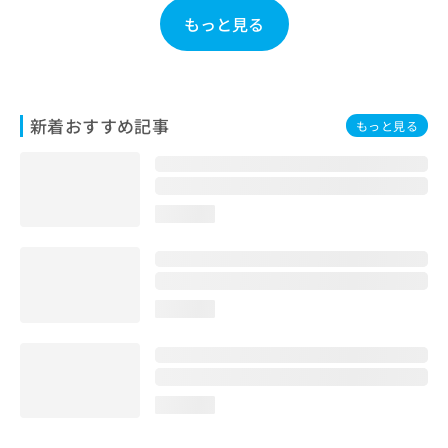
お
もっと見る
問
い
合
わ
せ
新着おすすめ記事
もっと見る
は
こ
ち
ら
loading...
loading...
loading...