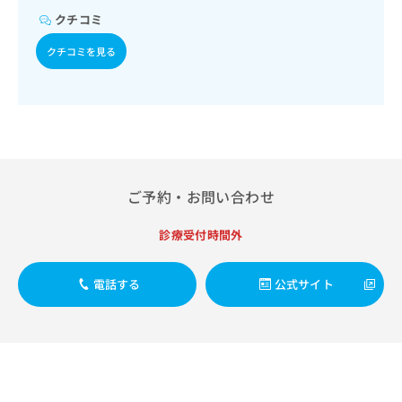
出
稿
クリ
よる合併症に対する継続的な管理及び指導／筋・骨格系及び
資
クチコミ
稿
ニッ
の
外傷領域の一次診療／摂食機能療法／脳血管疾患等リハビリ
料
クナ
の
お
テーション／運動器リハビリテーション／医療用麻薬による
の
クチコミを見る
ビサ
お
がん疼痛治療／がんに伴う精神症状のケア／マンモグラフィ
問
ご
イト
問
ー検査（乳房撮影）／漢方薬の処方／外来における化学療法
い
請
への
い
／在宅における看取り
合
お問
求
合
合せ
わ
は
フォ
わ
せ
こ
ーム
せ
は
ち
とな
は
こ
ら
りま
こ
ち
す。
ご予約・お問い合わせ
ち
ら
クリ
無
ら
ニッ
料
診療受付時間外
クの
資
情
予
料
報
約・
の
症状
電話する
公式サイト
拡
のご
ご
充
相談
請
の
など
求
お
はで
は
申
きま
こ
せん
し
ので
ち
込