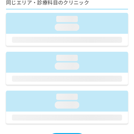
ご了
同じエリア・診療科目のクリニック
ら
み
承く
は
ださ
こ
無
い。
loading...
ち
料
ら
loading...
情
報
拡
掲
充
載
の
情
お
loading...
報
申
の
loading...
し
修
込
正
み
は
は
こ
こ
ち
loading...
ち
ら
loading...
ら
そ
の
他
の