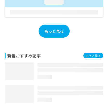
ご了
ら
loading...
み
承く
は
ださ
こ
無
い。
ち
料
ら
情
報
もっと見る
拡
掲
充
載
の
情
お
報
申
の
新着おすすめ記事
もっと見る
し
修
込
正
み
は
は
こ
こ
ち
loading...
ち
ら
ら
そ
の
loading...
他
の