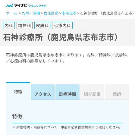
一
般
ホーム
九州・沖縄
鹿児島県
志布志市
石神診療所（鹿児島県志布志市
ユ
内科
精神科
皮膚科
心療内科
ー
ザ
石神診療所（鹿児島県志布志市）
ー
の
方
石神診療所は鹿児島県志布志市にあります。内科／精神科／皮膚科
は
／心療内科の診察をしています。
こ
ち
ら
特徴
医
アクセス
診療時間
紹介記事
医師
マ
療
イ
関
ナ
係
ビ
特徴
者
ク
の
リ
診療時間・内容等について、事前に必ず医療機関にご確認ください。
方
ニ