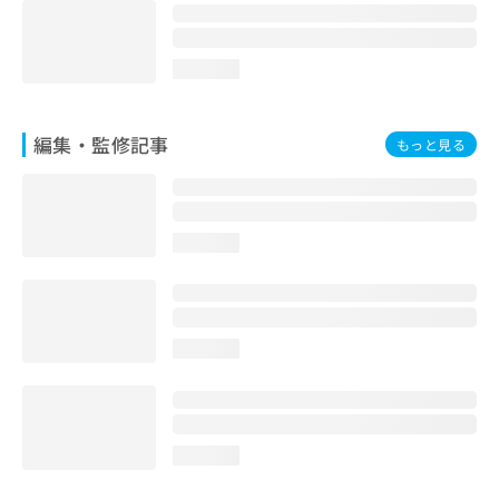
お
問
い
loading...
合
わ
せ
編集・監修記事
もっと見る
は
こ
ち
ら
loading...
loading...
loading...