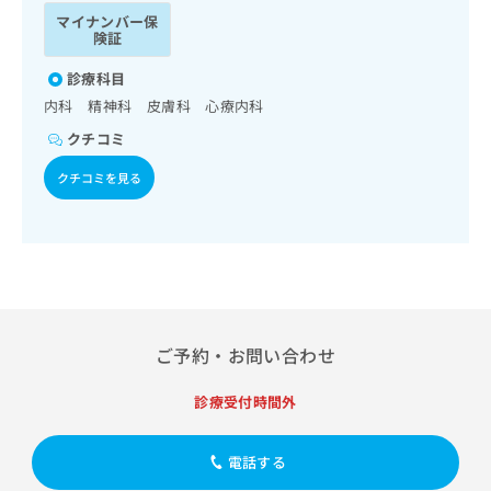
ッ
は
マイナンバー保
ク
こ
険証
ナ
ち
ビ
診療科目
ら
に
内科 精神科 皮膚科 心療内科
関
広
クチコミ
す
広
告
る
告
クチコミを見る
代
お
出
理
問
稿
店
い
の
合
の
お
わ
方
問
せ
い
は
は
合
こ
こ
わ
ち
ご予約・お問い合わせ
ち
せ
ら
ら
は
診療受付時間外
こ
こち
ち
広
らは
広
ら
告
電話する
マイ
告
出
ナビ