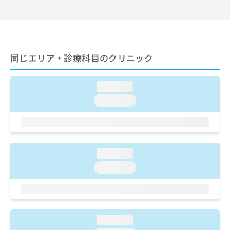
出
稿
クリ
資
稿
ニッ
の
料
クナ
の
お
の
ビサ
お
問
ご
イト
問
い
請
への
い
合
同じエリア・診療科目のクリニック
お問
求
合
合せ
わ
は
フォ
わ
せ
こ
ーム
せ
loading...
は
ち
とな
は
こ
ら
りま
loading...
こ
ち
す。
ち
ら
クリ
無
ら
ニッ
料
クの
資
情
予
料
報
約・
loading...
の
症状
拡
loading...
のご
ご
充
相談
請
の
など
求
お
はで
は
申
きま
こ
せん
し
loading...
ので
ち
込