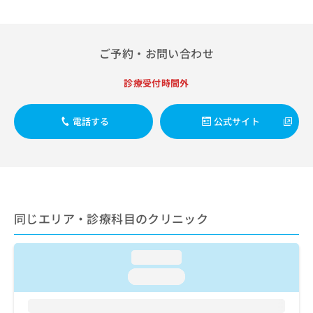
出
稿
クリ
資
稿
ニッ
の
料
クナ
の
お
の
ビサ
お
問
ご
ご予約・お問い合わせ
イト
問
い
請
への
い
合
お問
求
診療受付時間外
合
合せ
わ
は
フォ
わ
せ
こ
ーム
せ
は
ち
電話する
公式サイト
とな
は
こ
ら
りま
こ
ち
す。
ち
ら
クリ
無
ら
ニッ
料
クの
資
情
予
料
報
約・
同じエリア・診療科目のクリニック
の
症状
拡
のご
ご
充
相談
請
の
など
loading...
求
お
はで
は
loading...
申
きま
こ
せん
し
ので
ち
込