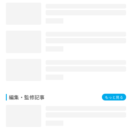
お
問
い
loading...
合
わ
せ
は
こ
loading...
ち
ら
loading...
編集・監修記事
もっと見る
loading...