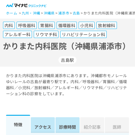
一
般
ホーム
九州・沖縄
沖縄県
浦添市
古島
かりまた内科医院（沖縄県浦添
ユ
内科
呼吸器科
胃腸科
循環器科
小児科
放射線科
ー
ザ
アレルギー科
リウマチ科
リハビリテーション科
ー
かりまた内科医院（沖縄県浦添市）
の
方
は
古島駅
こ
ち
かりまた内科医院は沖縄県浦添市にあります。沖縄都市モノレール
ら
ゆいレールの古島が最寄り駅です。内科／呼吸器科／胃腸科／循環
器科／小児科／放射線科／アレルギー科／リウマチ科／リハビリテ
医
ーション科の診察をしています。
マ
療
イ
関
ナ
係
ビ
者
ク
特徴
の
リ
アクセス
診療時間
紹介記事
医師
方
ニ