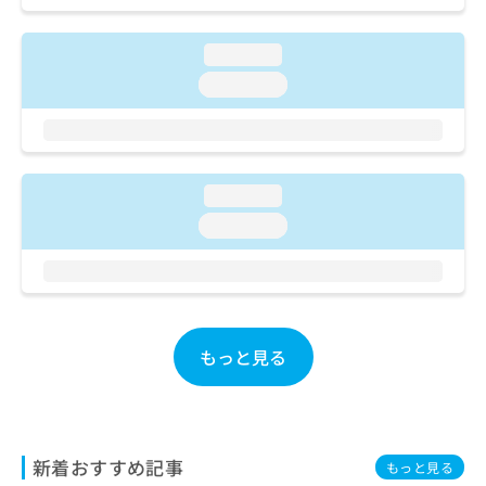
ご了
ら
み
承く
は
ださ
こ
loading...
無
い。
ち
料
loading...
ら
情
報
拡
掲
充
載
の
情
loading...
お
報
loading...
申
の
し
修
込
正
み
は
は
こ
こ
ち
もっと見る
ち
ら
ら
そ
の
他
新着おすすめ記事
もっと見る
の