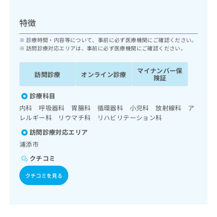
ッ
は
ク
こ
特徴
ナ
ち
ビ
ら
診療時間・内容等について、事前に必ず医療機関にご確認ください。
に
訪問診療対応エリアは、事前に必ず医療機関にご確認ください。
関
広
す
広
告
マイナンバー保
る
訪問診療
オンライン診療
告
険証
代
お
出
理
問
稿
診療科目
店
い
の
内科 呼吸器科 胃腸科 循環器科 小児科 放射線科 ア
合
の
お
レルギー科 リウマチ科 リハビリテーション科
わ
方
問
せ
訪問診療対応エリア
い
は
は
合
こ
浦添市
こ
わ
ち
クチコミ
ち
せ
ら
ら
は
クチコミを見る
こ
こち
ち
広
らは
広
ら
告
マイ
告
出
ナビ