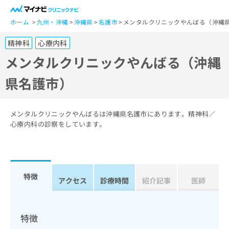
一
般
ホーム
九州・沖縄
沖縄県
名護市
メンタルクリニックやんばる（沖縄
ユ
精神科
心療内科
ー
ザ
メンタルクリニックやんばる（沖縄
ー
県名護市）
の
方
は
こ
メンタルクリニックやんばるは沖縄県名護市にあります。精神科／
ち
心療内科の診察をしています。
ら
医
マ
療
イ
特徴
関
アクセス
診療時間
紹介記事
医師
ナ
係
ビ
者
ク
の
リ
特徴
方
ニ