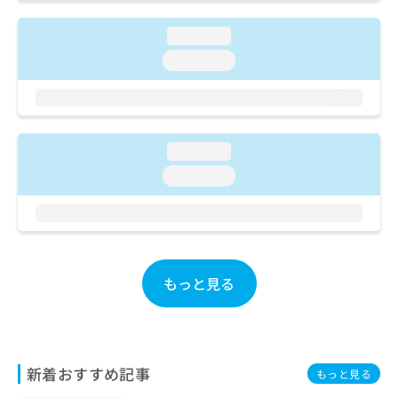
ご了
ら
み
承く
は
ださ
loading...
こ
無
い。
loading...
ち
料
ら
情
報
拡
掲
充
載
loading...
の
情
お
報
loading...
申
の
し
修
込
正
み
は
は
こ
こ
ち
もっと見る
ち
ら
ら
そ
の
新着おすすめ記事
他
もっと見る
の