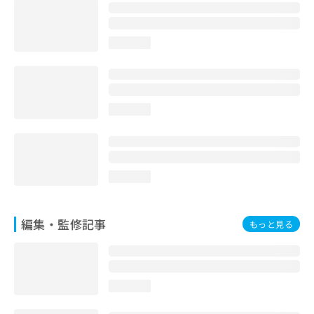
お
問
い
loading...
合
わ
せ
は
こ
loading...
ち
ら
loading...
編集・監修記事
もっと見る
loading...