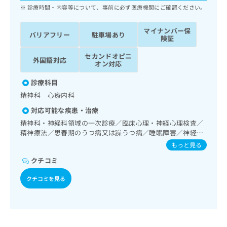
ッ
は
診療時間・内容等について、事前に必ず医療機関にご確認ください。
ク
こ
ナ
ち
マイナンバー保
バリアフリー
駐車場あり
ビ
険証
ら
に
関
セカンドオピニ
外国語対応
広
オン対応
す
広
告
る
告
診療科目
代
お
出
理
精神科 心療内科
問
稿
店
い
の
対応可能な疾患・治療
合
の
お
精神科・神経科領域の一次診療／臨床心理・神経心理検査／
わ
方
問
精神療法／思春期のうつ病又は躁うつ病／睡眠障害／神経症
せ
い
は
性障害（強迫性障害、不安障害、パニック障害等）／認知症
もっと見る
は
合
こ
／発達障害（自閉症、学習障害等）／精神科ショート・ケア
こ
わ
クチコミ
／精神科デイ・ケア
ち
ち
せ
ら
ら
クチコミを見る
は
こ
こち
ち
広
らは
広
ら
告
マイ
告
出
ナビ