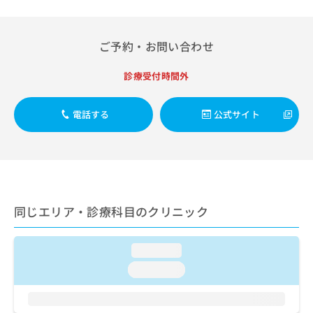
出
稿
クリ
資
稿
ニッ
の
料
クナ
の
お
の
ビサ
ご予約・お問い合わせ
お
問
ご
イト
問
い
請
への
い
合
診療受付時間外
お問
求
合
合せ
わ
は
フォ
わ
せ
こ
ーム
電話する
公式サイト
せ
は
ち
とな
は
こ
ら
りま
こ
ち
す。
ち
ら
クリ
無
ら
ニッ
料
クの
資
情
予
料
報
約・
同じエリア・診療科目のクリニック
の
症状
拡
のご
ご
充
相談
請
の
loading...
など
求
お
はで
loading...
は
申
きま
こ
せん
し
ので
ち
込