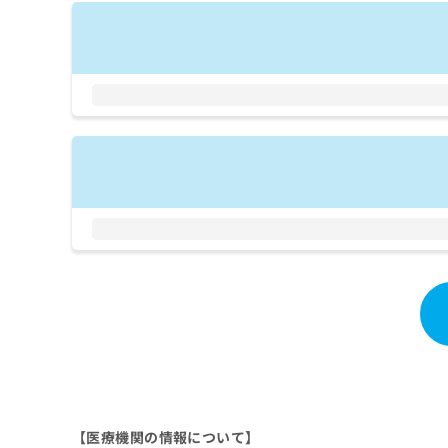
拡
資
きま
充
料
せん
の
ので
の
ご了
お
ご
承く
申
請
ださ
し
求
い。
込
は
み
こ
は
ち
こ
ら
ち
ら
無
料
掲
情
載
報
情
拡
報
充
の
の
修
お
正
申
は
し
【医療機関の情報について】
こ
込