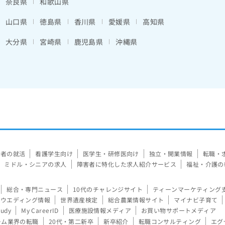
奈良県
和歌山県
山口県
徳島県
香川県
愛媛県
高知県
大分県
宮崎県
鹿児島県
沖縄県
験者の就活
看護学生向け
医学生・研修医向け
独立・開業情報
転職・
ミドル・シニアの求人
障害者に特化した求人紹介サービス
福祉・介護の
総合・専門ニュース
10代のチャレンジサイト
ティーンマーケティング
ウエディング情報
世界遺産検定
総合農業情報サイト
マイナビ子育て
tudy
My CareerID
医療施設情報メディア
お買い物サポートメディア
ーム業界の転職
20代・第二新卒
新卒紹介
転職コンサルティング
エグ