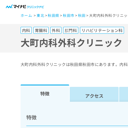
一
ホーム
東北
秋田県
秋田市
秋田
大町内科外科クリニッ
般
ユ
内科
胃腸科
外科
肛門科
リハビリテーション科
ー
ザ
大町内科外科クリニック
ー
の
方
大町内科外科クリニックは秋田県秋田市にあります。内科
は
こ
ち
ら
特徴
アクセス
医
マ
療
イ
特徴
ナ
関
ビ