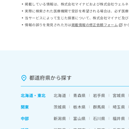
掲載している情報は、株式会社マイナビおよび株式会社ウェルネ
ち
み
ら
は
実際に検索された医療機関で受診を希望される場合は、必ず医療
こ
当サービスによって生じた損害について、株式会社マイナビ及び
ち
情報の誤りを発見された方は
掲載情報の修正依頼フォーム
か
そ
ら
の
他
の
お
問
い
合
わ
都道府県から探す
せ
は
こ
北海道
・
東北
北海道
青森県
岩手県
宮城県
ち
ら
関東
茨城県
栃木県
群馬県
埼玉県
中部
新潟県
富山県
石川県
福井県