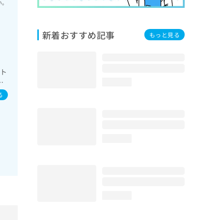
い。
新着おすすめ記事
もっと見る
アト
の
loading...
化
る
／ホ
謝･
、
の
loading...
loading...