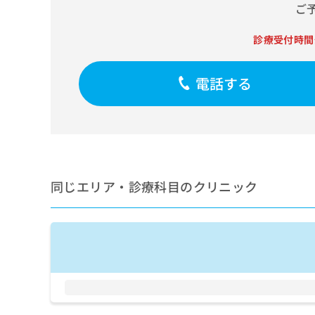
せ
こち
ご
ち
らは
は
マイ
こ
ら
ナビ
診療受付時間
ち
クリ
ら
ニッ
クナ
電話する
広
ビサ
広
資
イト
告
告
への
料
出
出
お問
の
稿
合せ
稿
ご
の
フォ
の
請
お
ーム
お
求
問
とな
問
りま
は
同じエリア・診療科目のクリニック
い
い
す。
こ
合
合
クリ
ち
わ
ニッ
わ
ら
せ
クの
せ
は
予
は
約・
こ
こ
無
症状
ち
ち
のご
料
ら
相談
ら
情
など
報
はで