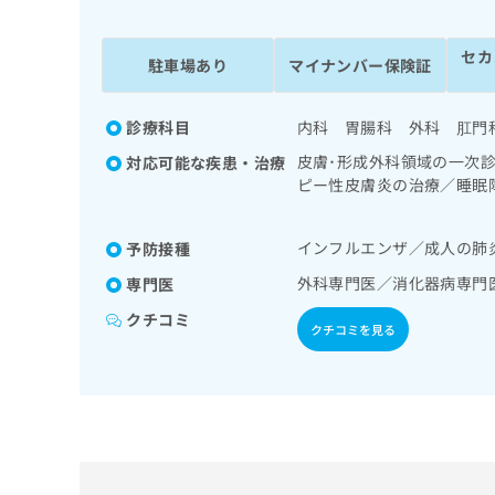
係
ク
者
リ
セカ
の
ニ
駐車場あり
マイナンバー保険証
ッ
方
ク
は
ナ
診療科目
内科 胃腸科 外科 肛門
こ
ビ
皮膚･形成外科領域の一次
対応可能な疾患・治療
ち
に
ピー性皮膚炎の治療／睡眠
関
ら
一次診療／上部消化管内視
す
管内視鏡的切除術／人工肛
る
インフルエンザ／成人の肺
予防接種
ルター型心電図検査／腎･
お
広
栄養領域の一次診療／内分
広
問
外科専門医／消化器病専門
専門医
告
自己血糖測定）／糖尿病に
告
い
クチコミ
出
一次診療／医療用麻薬によ
代
合
クチコミを見る
稿
わ
理
の
せ
店
お
は
の
問
こ
い
方
ち
合
ら
は
わ
こ