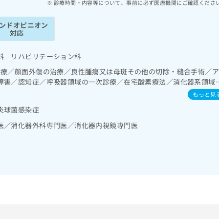
診療時間・内容等について、事前に必ず医療機関にご確認くださ
ンドオピニオン
対応
科 リハビリテーション科
診療／顔面外傷の治療／良性腫瘍又は母斑その他の切除・縫合手術／
障害／認知症／呼吸器領域の一次診療／在宅酸素療法／消化器系領域
鏡検査／上部消化管内視鏡的切除術／下部消化管内視鏡検査／下部消
もっと見
門の管理／肝･胆道・膵臓領域の一次診療／循環器系領域の一次診療
炎球菌感染症
泌尿器系領域の一次診療／尿失禁の治療／更年期障害治療／内分泌･代
泌機能検査／インスリン療法／糖尿病患者教育（食事療法、運動療法
医／消化器外科専門医／消化器内視鏡専門医
よる合併症に対する継続的な管理及び指導／筋・骨格系及び外傷領域
るがん疼痛治療／漢方薬の処方