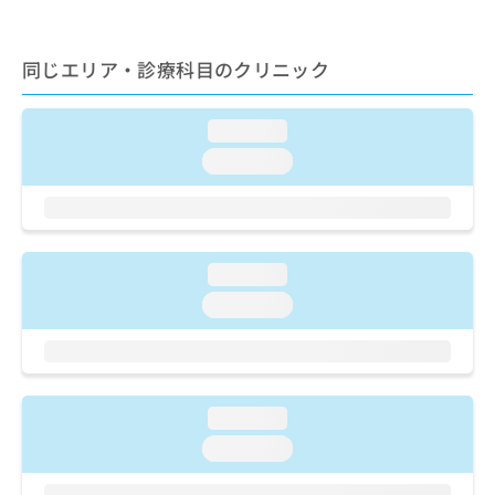
ご了
ら
み
承く
は
ださ
こ
無
い。
同じエリア・診療科目のクリニック
ち
料
ら
情
報
loading...
拡
掲
loading...
充
載
の
情
お
報
申
の
し
修
loading...
込
正
み
は
loading...
は
こ
こ
ち
ち
ら
ら
loading...
そ
の
loading...
他
の