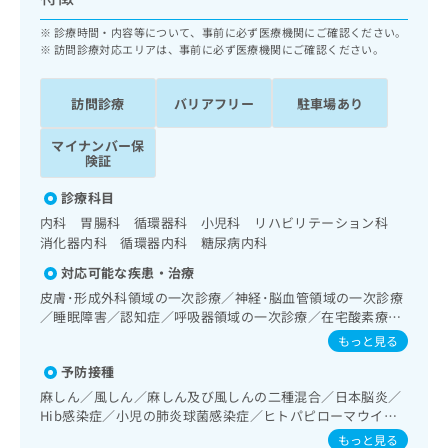
ッ
は
ク
診療時間・内容等について、事前に必ず医療機関にご確認ください。
こ
ナ
訪問診療対応エリアは、事前に必ず医療機関にご確認ください。
ち
ビ
ら
に
訪問診療
バリアフリー
駐車場あり
関
広
す
広
告
マイナンバー保
る
告
険証
代
お
出
理
問
稿
診療科目
店
い
の
内科 胃腸科 循環器科 小児科 リハビリテーション科
合
の
お
消化器内科 循環器内科 糖尿病内科
わ
方
問
せ
対応可能な疾患・治療
い
は
は
合
こ
皮膚･形成外科領域の一次診療／神経･脳血管領域の一次診療
こ
わ
／睡眠障害／認知症／呼吸器領域の一次診療／在宅酸素療法
ち
ち
せ
／消化器系領域の一次診療／上部消化管内視鏡検査／肝･胆
ら
もっと見る
ら
は
道・膵臓領域の一次診療／循環器系領域の一次診療／腎･泌
予防接種
こ
尿器系領域の一次診療／内分泌･代謝･栄養領域の一次診療／
こち
インスリン療法／糖尿病患者教育（食事療法、運動療法、自
ち
広
麻しん／風しん／麻しん及び風しんの二種混合／日本脳炎／
らは
己血糖測定）／糖尿病による合併症に対する継続的な管理及
広
ら
Hib感染症／小児の肺炎球菌感染症／ヒトパピローマウイル
告
マイ
び指導／血液・免疫系領域の一次診療／小児領域の一次診療
告
ス感染症／水痘／インフルエンザ／成人の肺炎球菌感染症／
出
ナビ
もっと見る