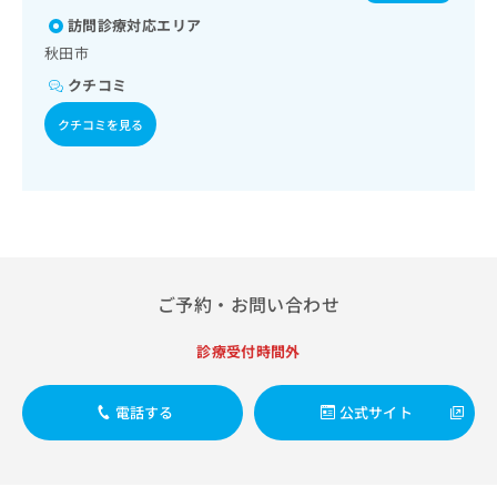
／漢方薬の処方／在宅における看取り
出
おたふくかぜ／B型肝炎
稿
クリ
資
訪問診療対応エリア
稿
ニッ
の
料
クナ
の
秋田市
お
の
ビサ
お
問
ご
イト
クチコミ
問
い
請
への
い
合
お問
求
クチコミを見る
合
合せ
わ
は
フォ
わ
せ
こ
ーム
せ
は
ち
とな
は
こ
ら
りま
こ
ち
す。
ち
ら
クリ
無
ら
ニッ
料
クの
ご予約・お問い合わせ
資
情
予
料
報
約・
の
症状
診療受付時間外
拡
のご
ご
充
相談
請
の
など
電話する
公式サイト
求
お
はで
は
申
きま
こ
せん
し
ので
ち
込