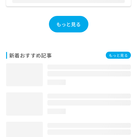
お
問
い
合
もっと見る
わ
せ
は
こ
ち
新着おすすめ記事
もっと見る
ら
loading...
loading...