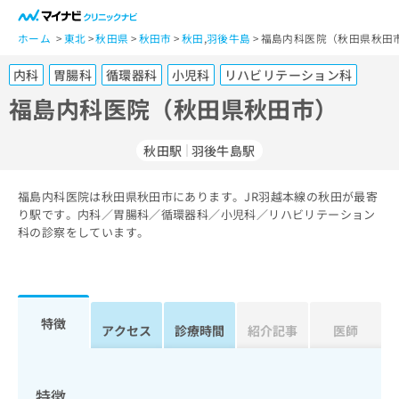
一
般
ホーム
東北
秋田県
秋田市
秋田
,
羽後牛島
福島内科医院（秋田県秋田市
ユ
内科
胃腸科
循環器科
小児科
リハビリテーション科
ー
ザ
福島内科医院（秋田県秋田市）
ー
の
秋田駅
羽後牛島駅
方
は
こ
福島内科医院は秋田県秋田市にあります。JR羽越本線の秋田が最寄
り駅です。内科／胃腸科／循環器科／小児科／リハビリテーション
ち
科の診察をしています。
ら
医
マ
療
イ
関
ナ
特徴
アクセス
診療時間
紹介記事
医師
係
ビ
者
ク
の
リ
方
ニ
特徴