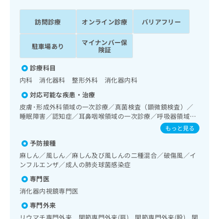
ッ
は
ク
こ
訪問診療
オンライン診療
バリアフリー
ナ
ち
ビ
ら
マイナンバー保
に
駐車場あり
険証
関
広
す
広
診療科目
告
る
告
内科 消化器科 整形外科 消化器内科
代
お
出
理
問
稿
対応可能な疾患・治療
店
い
の
皮膚･形成外科領域の一次診療／真菌検査（顕微鏡検査）／
合
の
お
睡眠障害／認知症／耳鼻咽喉領域の一次診療／呼吸器領域の
わ
方
問
一次診療／在宅持続陽圧呼吸療法（睡眠時無呼吸症候群治
もっと見る
せ
い
は
療）／在宅酸素療法／消化器系領域の一次診療／上部消化管
は
予防接種
合
内視鏡検査／上部消化管内視鏡的切除術／下部消化管内視鏡
こ
こ
わ
検査／人工肛門の管理／肝･胆道・膵臓領域の一次診療／循
麻しん／風しん／麻しん及び風しんの二種混合／破傷風／イ
ち
ち
環器系領域の一次診療／ホルター型心電図検査／腎･泌尿器
せ
ンフルエンザ／成人の肺炎球菌感染症
ら
ら
系領域の一次診療／尿失禁の治療／内分泌･代謝･栄養領域の
は
専門医
一次診療／内分泌機能検査／インスリン療法／糖尿病患者教
こ
こち
育（食事療法、運動療法、自己血糖測定）／糖尿病による合
消化器内視鏡専門医
ち
広
らは
併症に対する継続的な管理及び指導／血液・免疫系領域の一
広
ら
告
専門外来
マイ
次診療／筋・骨格系及び外傷領域の一次診療／医療用麻薬に
告
出
ナビ
リウマチ専門外来 関節専門外来(肩) 関節専門外来(股) 関
よるがん疼痛治療／がんに伴う精神症状のケア／画像診断管