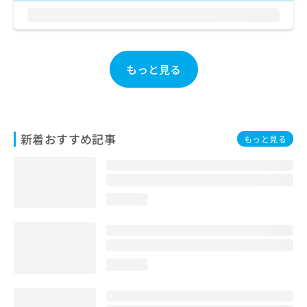
お
問
い
合
わ
もっと見る
せ
は
こ
ち
ら
新着おすすめ記事
もっと見る
loading...
loading...