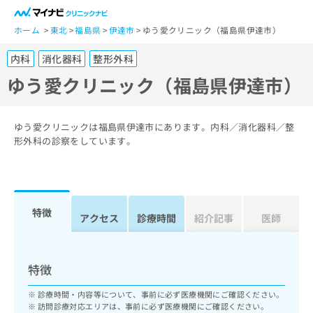
一
般
ホーム
東北
福島県
伊達市
ゆう愛クリニック（福島県伊達市）
ユ
内科
消化器科
整形外科
ー
ザ
ゆう愛クリニック（福島県伊達市）
ー
の
方
ゆう愛クリニックは福島県伊達市にあります。内科／消化器科／整
は
形外科の診察をしています。
こ
ち
ら
特徴
医
アクセス
診療時間
紹介記事
医師
マ
療
イ
関
ナ
係
ビ
特徴
者
ク
の
リ
診療時間・内容等について、事前に必ず医療機関にご確認ください。
方
ニ
訪問診療対応エリアは、事前に必ず医療機関にご確認ください。