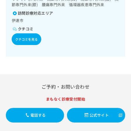
出
稿
クリ
資
節専門外来(膝) 腰痛専門外来 循環器疾患専門外来
理（専ら画像診断を担当する医師による読影）／在宅におけ
稿
ニッ
の
料
る看取り
クナ
訪問診療対応エリア
の
お
の
ビサ
お
問
伊達市
ご
イト
問
い
請
への
クチコミ
い
合
お問
求
合
合せ
わ
は
クチコミを見る
フォ
わ
せ
こ
ーム
せ
は
ち
とな
は
こ
ら
りま
こ
ち
す。
ち
ら
クリ
無
ら
ニッ
料
クの
資
情
予
ご予約・お問い合わせ
料
報
約・
の
症状
拡
のご
ご
充
まもなく診療受付開始
相談
請
の
など
求
お
はで
電話する
公式サイト
は
申
きま
こ
せん
し
ので
ち
込