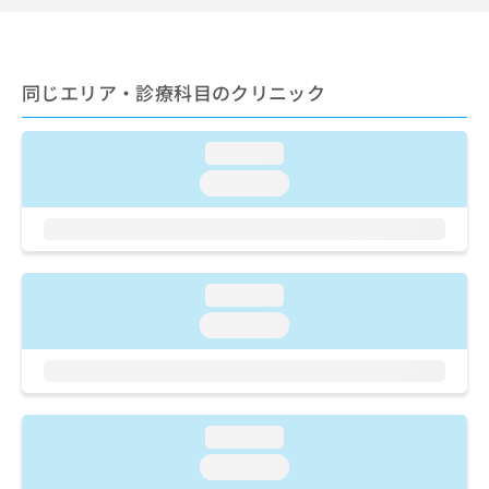
ご了
ら
み
承く
は
ださ
こ
無
い。
ち
料
同じエリア・診療科目のクリニック
ら
情
報
拡
掲
loading...
充
載
loading...
の
情
お
報
申
の
し
修
込
正
loading...
み
は
は
こ
loading...
こ
ち
ち
ら
ら
そ
loading...
の
他
loading...
の