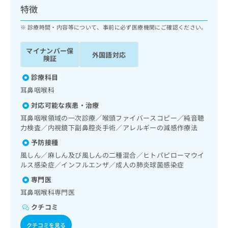
ッ
は
特徴
ク
こ
ナ
診療時間・内容等について、事前に必ず医療機関にご確認ください。
ち
ビ
ら
に
マイナンバー保
外国語対応
関
険証
広
す
広
告
る
診療科目
告
代
お
出
耳鼻咽喉科
理
問
稿
対応可能な疾患・治療
店
い
の
合
の
耳鼻咽喉領域の一次診療／喉頭ファイバースコピー／純音聴
お
わ
力検査／内視鏡下副鼻腔炎手術／アレルギーの減感作療法
方
問
せ
い
は
予防接種
は
合
こ
風しん／麻しん及び風しんの二種混合／ヒトパピローマウイ
こ
わ
ち
ルス感染症／インフルエンザ／成人の肺炎球菌感染症
ち
せ
ら
ら
専門医
は
こ
耳鼻咽喉科専門医
こち
ち
広
らは
クチコミ
広
ら
告
マイ
告
出
ナビ
クチコミを見る