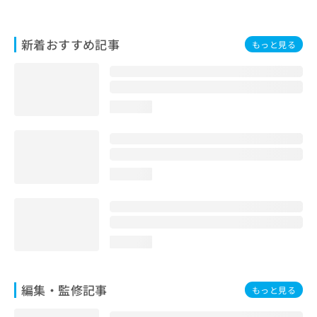
お
問
い
新着おすすめ記事
もっと見る
合
わ
せ
は
loading...
こ
ち
ら
loading...
loading...
編集・監修記事
もっと見る