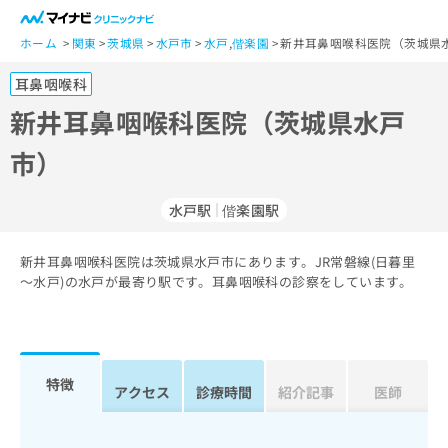
一
般
ホーム
関東
茨城県
水戸市
水戸
,
偕楽園
新井耳鼻咽喉科医院（茨城県水
ユ
耳鼻咽喉科
ー
ザ
新井耳鼻咽喉科医院（茨城県水戸
ー
市）
の
方
は
水戸駅
偕楽園駅
こ
ち
新井耳鼻咽喉科医院は茨城県水戸市にあります。JR常磐線(日暮里
ら
～水戸)の水戸が最寄り駅です。耳鼻咽喉科の診察をしています。
医
マ
療
イ
関
ナ
係
ビ
特徴
アクセス
診療時間
紹介記事
医師
者
ク
の
リ
方
ニ