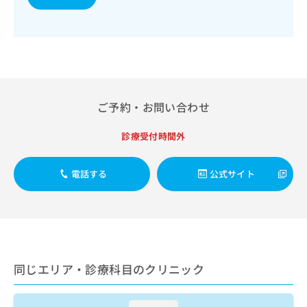
出
稿
クリ
資
稿
ニッ
の
料
クナ
の
お
の
ビサ
お
問
ご
イト
問
い
請
への
い
合
お問
求
合
合せ
わ
は
フォ
わ
せ
こ
ご予約・お問い合わせ
ーム
せ
は
ち
とな
は
こ
ら
りま
診療受付時間外
こ
ち
す。
ち
ら
クリ
無
ら
ニッ
電話する
公式サイト
料
クの
資
情
予
料
報
約・
の
症状
拡
のご
ご
充
相談
請
の
など
求
お
はで
同じエリア・診療科目のクリニック
は
申
きま
こ
せん
し
ので
ち
込