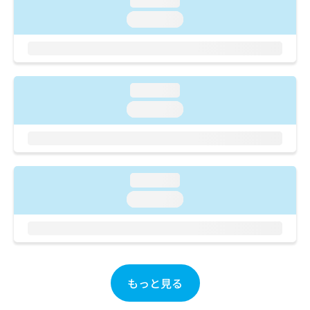
loading...
ご了
ら
み
承く
loading...
は
ださ
こ
無
い。
ち
料
ら
情
報
loading...
拡
掲
充
載
loading...
の
情
お
報
申
の
し
修
込
正
loading...
み
は
loading...
は
こ
こ
ち
ち
ら
ら
そ
の
もっと見る
他
の