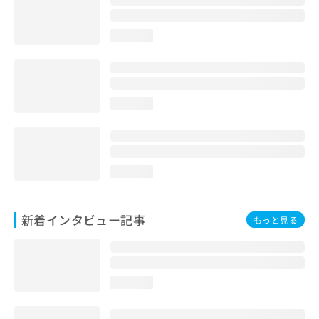
loading...
loading...
loading...
新着インタビュー記事
もっと見る
loading...