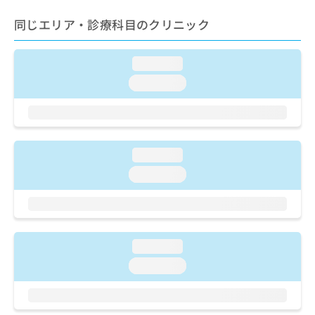
ご了
ら
み
承く
は
同じエリア・診療科目のクリニック
ださ
こ
無
い。
ち
料
ら
loading...
情
報
loading...
拡
掲
充
載
の
情
お
報
申
の
loading...
し
修
loading...
込
正
み
は
は
こ
こ
ち
ち
ら
loading...
ら
loading...
そ
の
他
の