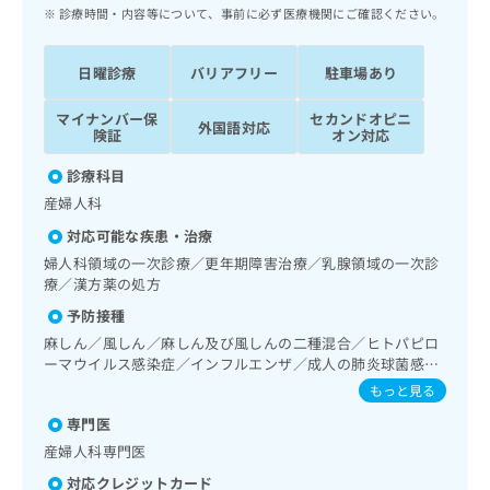
ッ
は
診療時間・内容等について、事前に必ず医療機関にご確認ください。
ク
こ
ナ
ち
日曜診療
バリアフリー
駐車場あり
ビ
ら
に
マイナンバー保
セカンドオピニ
関
外国語対応
広
険証
オン対応
す
広
告
る
告
診療科目
代
お
出
産婦人科
理
問
稿
店
い
の
対応可能な疾患・治療
合
の
お
婦人科領域の一次診療／更年期障害治療／乳腺領域の一次診
わ
方
問
療／漢方薬の処方
せ
い
は
予防接種
は
合
こ
こ
わ
麻しん／風しん／麻しん及び風しんの二種混合／ヒトパピロ
ち
ち
ーマウイルス感染症／インフルエンザ／成人の肺炎球菌感染
せ
ら
ら
症／おたふくかぜ／B型肝炎
は
もっと見る
こ
専門医
こち
ち
広
らは
産婦人科専門医
広
ら
告
マイ
告
出
ナビ
対応クレジットカード