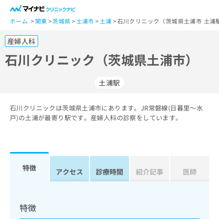
一
般
ホーム
関東
茨城県
土浦市
土浦
石川クリニック（茨城県土浦市 土浦
ユ
産婦人科
ー
ザ
石川クリニック（茨城県土浦市）
ー
の
土浦駅
方
は
こ
石川クリニックは茨城県土浦市にあります。JR常磐線(日暮里～水
戸)の土浦が最寄り駅です。産婦人科の診察をしています。
ち
ら
医
マ
療
イ
特徴
アクセス
診療時間
紹介記事
医師
関
ナ
係
ビ
者
ク
の
リ
特徴
方
ニ