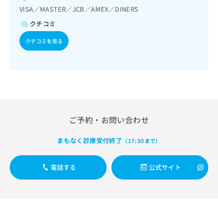
出
稿
クリ
資
VISA／MASTER／JCB／AMEX／DINERS
稿
ニッ
の
料
クナ
の
お
クチコミ
の
ビサ
お
問
ご
イト
クチコミを見る
問
い
請
への
い
合
お問
求
合
合せ
わ
は
フォ
わ
せ
こ
ーム
せ
は
ち
とな
は
こ
ら
りま
こ
ち
す。
ち
ら
クリ
無
ご予約・お問い合わせ
ら
ニッ
料
クの
資
情
予
まもなく診療受付終了
（17:30まで）
料
報
約・
の
症状
拡
のご
ご
充
電話する
公式サイト
相談
請
の
など
求
お
はで
は
申
きま
こ
せん
し
ので
ち
込