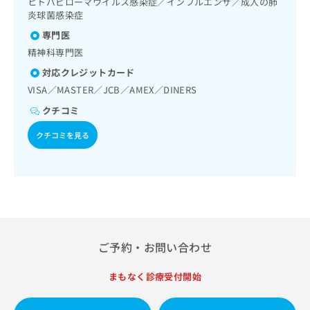
ヒトパピローマウイルス感染症／インフルエンザ／成人の肺
出
稿
クリ
資
炎球菌感染症
稿
ニッ
の
料
クナ
の
お
専門医
の
ビサ
お
問
ご
精神科専門医
イト
問
い
請
への
対応クレジットカード
い
合
お問
求
合
合せ
わ
VISA／MASTER／JCB／AMEX／DINERS
は
フォ
わ
せ
こ
クチコミ
ーム
せ
は
ち
とな
は
こ
ら
りま
クチコミを見る
こ
ち
す。
ち
ら
クリ
無
ら
ニッ
料
クの
資
情
予
料
報
約・
の
症状
拡
のご
ご
充
相談
請
ご予約・お問い合わせ
の
など
求
お
はで
は
申
きま
まもなく診療受付開始
こ
せん
し
ので
ち
込