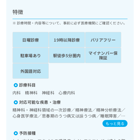
ッ
は
ク
こ
特徴
ナ
ち
ビ
診療時間・内容等について、事前に必ず医療機関にご確認ください。
ら
に
関
広
日曜診療
19時以降診療
バリアフリー
す
広
告
る
告
代
マイナンバー保
お
出
駐車場あり
駅徒歩5分圏内
険証
理
問
稿
店
い
の
外国語対応
合
の
お
わ
方
問
せ
診療科目
い
は
は
合
内科 精神科 神経科 心療内科
こ
こ
わ
ち
対応可能な疾患・治療
ち
せ
ら
ら
精神科・神経科領域の一次診療／精神療法／精神分析療法／
は
心身医学療法／思春期のうつ病又は躁うつ病／睡眠障害／摂
こ
こち
食障害（拒食症･過食症）／アルコール依存症／薬物依存症
ち
もっと見る
広
らは
／神経症性障害（強迫性障害、不安障害、パニック障害等）
広
ら
告
マイ
予防接種
／認知症／心的外傷後ストレス障害（PTSD）／発達障害
告
出
ナビ
（自閉症、学習障害等）