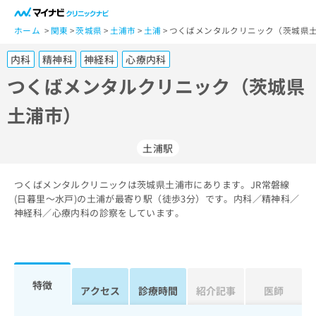
一
般
ホーム
関東
茨城県
土浦市
土浦
つくばメンタルクリニック（茨城県土
ユ
内科
精神科
神経科
心療内科
ー
ザ
つくばメンタルクリニック（茨城県
ー
土浦市）
の
方
は
土浦駅
こ
ち
つくばメンタルクリニックは茨城県土浦市にあります。JR常磐線
ら
(日暮里～水戸)の土浦が最寄り駅（徒歩3分）です。内科／精神科／
神経科／心療内科の診察をしています。
医
マ
療
イ
関
ナ
係
ビ
者
ク
特徴
アクセス
診療時間
紹介記事
医師
の
リ
方
ニ