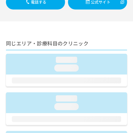
ご了
ら
電話する
公式サイト
み
承く
は
ださ
こ
無
い。
ち
料
ら
情
報
拡
掲
同じエリア・診療科目のクリニック
充
載
の
情
お
報
loading...
申
の
loading...
し
修
込
正
み
は
は
こ
こ
ち
loading...
ち
ら
ら
loading...
そ
の
他
の