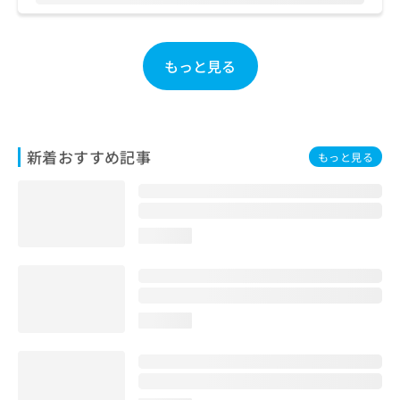
ご了
ら
み
承く
は
ださ
こ
無
い。
ち
もっと見る
料
ら
情
報
拡
掲
充
載
の
新着おすすめ記事
情
もっと見る
お
報
申
の
し
修
込
正
loading...
み
は
は
こ
こ
ち
ち
ら
ら
loading...
そ
の
他
の