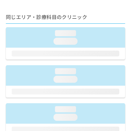
出
稿
クリ
資
稿
ニッ
の
料
クナ
の
お
の
同じエリア・診療科目のクリニック
ビサ
お
問
ご
イト
問
い
請
への
い
合
お問
求
loading...
合
合せ
わ
は
loading...
フォ
わ
せ
こ
ーム
せ
は
ち
とな
は
こ
ら
りま
こ
ち
す。
ち
ら
クリ
無
loading...
ら
ニッ
料
クの
loading...
資
情
予
料
報
約・
の
症状
拡
のご
ご
充
相談
請
の
など
loading...
求
お
はで
は
申
きま
loading...
こ
せん
し
ので
ち
込