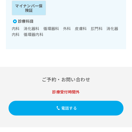
ッ
は
マイナンバー保
ク
こ
険証
ナ
ち
ビ
診療科目
ら
に
内科 消化器科 循環器科 外科 皮膚科 肛門科 消化器
関
内科 循環器内科
広
す
広
告
る
告
代
お
出
理
問
稿
店
い
の
合
の
お
わ
方
問
ご予約・お問い合わせ
せ
い
は
は
合
こ
こ
診療受付時間外
わ
ち
ち
せ
ら
ら
は
電話する
こ
こち
ち
広
らは
広
ら
告
マイ
告
出
ナビ