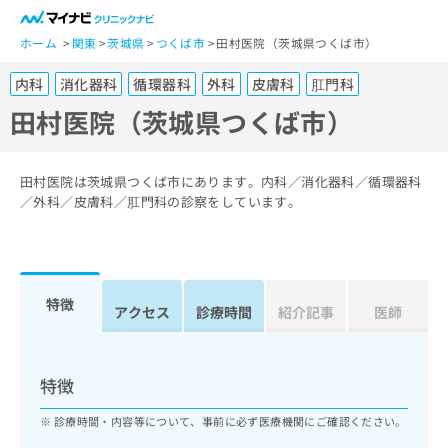
一
般
ホーム
関東
茨城県
つくば市
田村医院（茨城県つくば市）
ユ
内科
消化器科
循環器科
外科
皮膚科
肛門科
ー
ザ
田村医院（茨城県つくば市）
ー
の
方
田村医院は茨城県つくば市にあります。内科／消化器科／循環器科
は
／外科／皮膚科／肛門科の診察をしています。
こ
ち
ら
特徴
医
アクセス
診療時間
紹介記事
医師
マ
療
イ
関
ナ
係
ビ
特徴
者
ク
の
リ
診療時間・内容等について、事前に必ず医療機関にご確認ください。
方
ニ