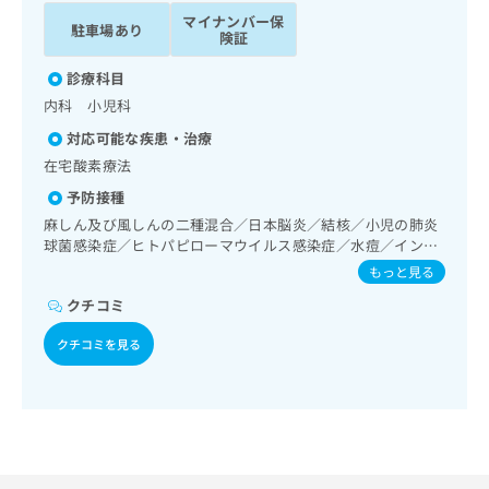
ッ
は
マイナンバー保
駐車場あり
ク
こ
険証
ナ
ち
ビ
診療科目
ら
に
内科 小児科
関
広
対応可能な疾患・治療
す
広
告
る
在宅酸素療法
告
代
お
出
予防接種
理
問
稿
麻しん及び風しんの二種混合／日本脳炎／結核／小児の肺炎
店
い
の
球菌感染症／ヒトパピローマウイルス感染症／水痘／インフ
合
の
お
ルエンザ／成人の肺炎球菌感染症／おたふくかぜ／A型肝炎
もっと見る
わ
方
問
／B型肝炎／ロタウイルス感染症
せ
い
は
クチコミ
は
合
こ
こ
わ
クチコミを見る
ち
ち
せ
ら
ら
は
こ
こち
ち
広
らは
広
ら
告
マイ
告
出
ナビ