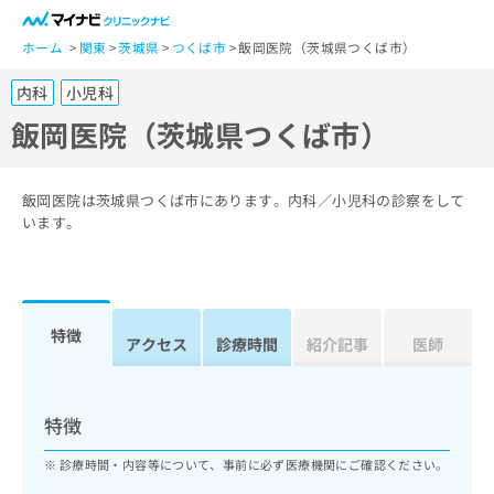
一
般
ホーム
関東
茨城県
つくば市
飯岡医院（茨城県つくば市）
ユ
内科
小児科
ー
ザ
飯岡医院（茨城県つくば市）
ー
の
方
飯岡医院は茨城県つくば市にあります。内科／小児科の診察をして
は
います。
こ
ち
ら
特徴
医
アクセス
診療時間
紹介記事
医師
マ
療
イ
関
ナ
係
ビ
特徴
者
ク
の
リ
診療時間・内容等について、事前に必ず医療機関にご確認ください。
方
ニ