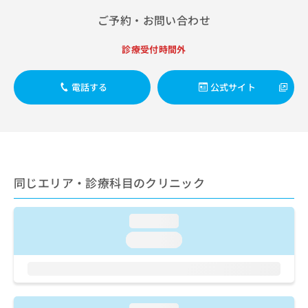
出
稿
クリ
資
稿
ニッ
ご予約・お問い合わせ
の
料
クナ
の
お
の
ビサ
お
問
ご
診療受付時間外
イト
問
い
請
への
い
合
お問
求
合
電話する
公式サイト
合せ
わ
は
フォ
わ
せ
こ
ーム
せ
は
ち
とな
は
こ
ら
りま
こ
ち
す。
ち
ら
クリ
無
ら
ニッ
料
同じエリア・診療科目のクリニック
クの
資
情
予
料
報
約・
の
症状
拡
loading...
のご
ご
充
相談
loading...
請
の
など
求
お
はで
は
申
きま
こ
せん
し
ので
ち
込