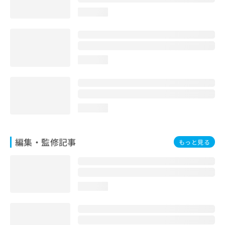
お
loading...
問
い
合
わ
せ
loading...
は
こ
ち
ら
loading...
編集・監修記事
もっと見る
loading...