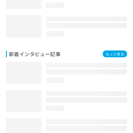
loading...
loading...
新着インタビュー記事
もっと見る
loading...
loading...