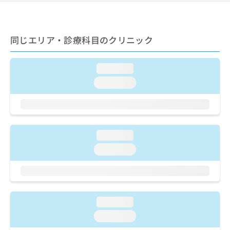
出
稿
クリ
資
稿
ニッ
の
料
クナ
の
お
の
ビサ
お
問
ご
同じエリア・診療科目のクリニック
イト
問
い
請
への
い
合
お問
求
合
合せ
わ
は
loading...
フォ
わ
せ
こ
loading...
ーム
せ
は
ち
とな
は
こ
ら
りま
こ
ち
す。
ち
ら
クリ
無
ら
ニッ
料
loading...
クの
資
情
予
loading...
料
報
約・
の
症状
拡
のご
ご
充
相談
請
の
など
求
お
はで
loading...
は
申
きま
こ
せん
し
loading...
ので
ち
込