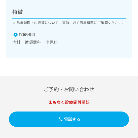
ッ
は
ク
こ
特徴
ナ
ち
ビ
診療時間・内容等について、事前に必ず医療機関にご確認ください。
ら
に
関
診療科目
広
す
広
内科 循環器科 小児科
告
る
告
代
お
出
理
問
稿
店
い
の
合
の
お
わ
方
問
せ
い
は
ご予約・お問い合わせ
は
合
こ
こ
わ
ち
ち
まもなく診療受付開始
せ
ら
ら
は
こ
電話する
こち
ち
広
らは
広
ら
告
マイ
告
出
ナビ