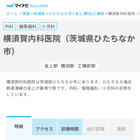
一
般
ホーム
関東
茨城県
ひたちなか市
金上
,
勝田
,
工機前
横須賀内科医院（
ユ
内科
循環器科
小児科
ー
ザ
横須賀内科医院（茨城県ひたちなか
ー
市）
の
方
は
金上駅
勝田駅
工機前駅
こ
ち
横須賀内科医院は茨城県ひたちなか市にあります。ひたちなか海浜
ら
鉄道湊線の金上が最寄り駅です。内科／循環器科／小児科の診察を
しています。
医
マ
療
イ
関
ナ
係
ビ
者
ク
特徴
アクセス
診療時間
紹介記事
医師
の
リ
方
ニ