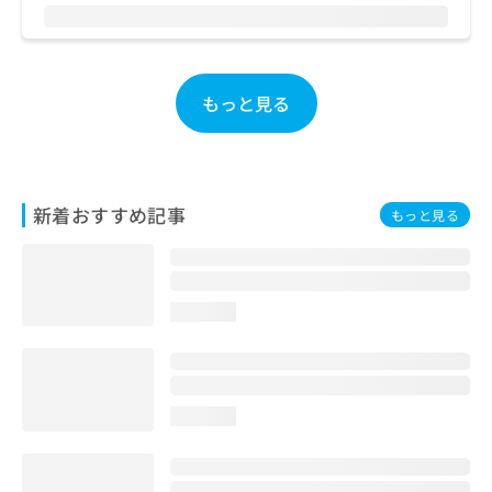
ご了
ら
み
承く
は
ださ
こ
無
い。
ち
料
ら
もっと見る
情
報
拡
掲
充
載
の
情
お
新着おすすめ記事
報
もっと見る
申
の
し
修
込
正
み
は
loading...
は
こ
こ
ち
ち
ら
ら
loading...
そ
の
他
の