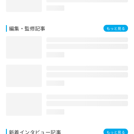
お
loading...
問
い
合
編集・監修記事
わ
もっと見る
せ
は
こ
ち
loading...
ら
loading...
loading...
新着インタビュー記事
もっと見る