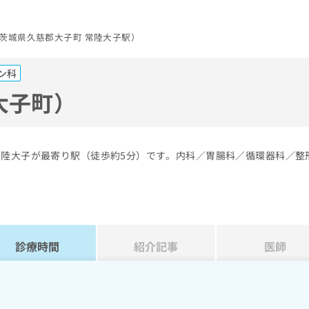
茨城県久慈郡大子町 常陸大子駅）
ン科
大子町）
常陸大子が最寄り駅（徒歩約5分）です。内科／胃腸科／循環器科／整
診療時間
紹介記事
医師