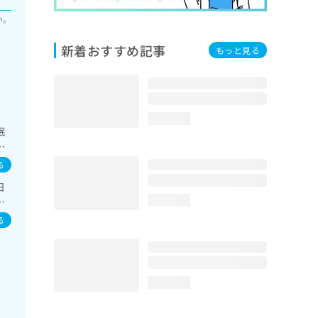
い。
新着おすすめ記事
もっと見る
loading...
眠
呼
化
る
／内
日
血
症
loading...
ン
る
る
loading...