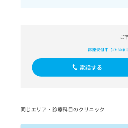
せ
こち
ち
らは
は
マイ
こ
ら
ナビ
ち
クリ
ら
ニッ
クナ
広
ビサ
ご
広
資
イト
告
告
への
料
出
診療受付中
出
お問
（17:30ま
の
稿
合せ
稿
ご
の
フォ
の
請
お
ーム
電話する
お
求
問
とな
問
りま
は
い
い
す。
こ
合
合
クリ
ち
わ
ニッ
わ
ら
せ
クの
せ
は
予
は
約・
こ
こ
無
症状
同じエリア・診療科目のクリニック
ち
ち
のご
料
ら
相談
ら
情
など
報
はで