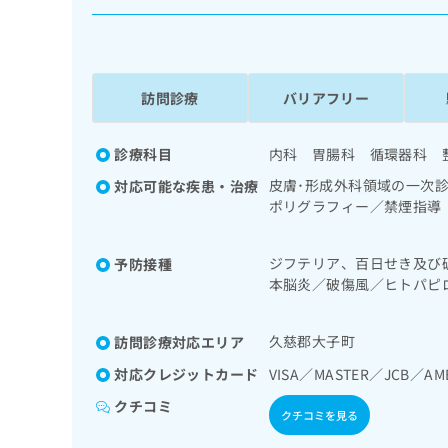
係
ク
者
リ
の
ニ
ッ
方
ク
訪問診療
バリアフリー
は
ナ
こ
ビ
ち
診療科目
内科 胃腸科 循環器科 
に
関
ら
皮膚･形成外科領域の一次
対応可能な疾患・治療
す
ポリグラフィー／禁煙指導
る
吸器領域の一次診療／在宅
お
広
管内視鏡検査／循環器系領
広
問
ジフテリア、百日せき及び
予防接種
分泌･代謝･栄養領域の一
告
告
い
本脳炎／破傷風／ヒトパピ
糖測定）／筋・骨格系及び
出
代
合
／おたふくかぜ／B型肝炎
／運動器リハビリテーショ
稿
わ
理
がん疼痛治療／CT撮影／
の
せ
久慈郡大子町
訪問診療対応エリア
店
お
は
の
問
対応クレジットカード
VISA／MASTER／JCB／AM
こ
い
方
ち
クチコミ
合
ら
クチコミを見る
は
わ
こ