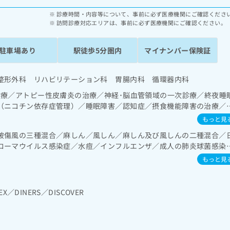
診療時間・内容等について、事前に必ず医療機関にご確認くださ
訪問診療対応エリアは、事前に必ず医療機関にご確認ください。
駐車場あり
駅徒歩5分圏内
マイナンバー保険証
整形外科 リハビリテーション科 胃腸内科 循環器内科
診療／アトピー性皮膚炎の治療／神経･脳血管領域の一次診療／終夜睡
（ニコチン依存症管理）／睡眠障害／認知症／摂食機能障害の治療／
酸素療法／消化器系領域の一次診療／上部消化管内視鏡検査／下部消
もっと見
域の一次診療／ホルター型心電図検査／腎･泌尿器系領域の一次診療
破傷風の三種混合／麻しん／風しん／麻しん及び風しんの二種混合／
次診療／インスリン療法／糖尿病患者教育（食事療法、運動療法、自己
ローマウイルス感染症／水痘／インフルエンザ／成人の肺炎球菌感染
外傷領域の一次診療／手の外科手術／脳血管疾患等リハビリテーショ
ン／廃用症候群リハビリテーション／神経ブロック／医療用麻薬によ
もっと見
漢方薬の処方／在宅における看取り
EX／DINERS／DISCOVER