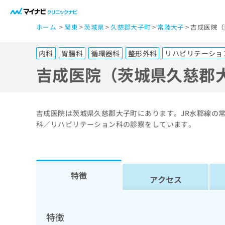
一
ホーム
関東
茨城県
久慈郡大子町
常陸大子
吉成医院（
般
ユ
内科
胃腸科
循環器科
整形外科
リハビリテーショ
ー
ザ
吉成医院（茨城県久慈郡
ー
の
方
吉成医院は茨城県久慈郡大子町にあります。JR水郡線の
は
科／リハビリテーション科の診察をしています。
こ
ち
ら
特徴
アクセス
医
マ
療
イ
ナ
関
特徴
ビ