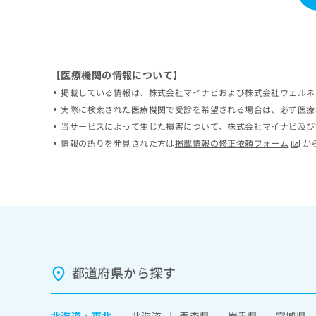
ち
み
ら
は
こ
ち
そ
ら
【医療機関の情報について】
の
掲載している情報は、株式会社マイナビおよび株式会社ウェルネ
他
の
実際に検索された医療機関で受診を希望される場合は、必ず医療
お
当サービスによって生じた損害について、株式会社マイナビ及び
問
情報の誤りを発見された方は
掲載情報の修正依頼フォーム
か
い
合
わ
せ
は
こ
ち
ら
都道府県から探す