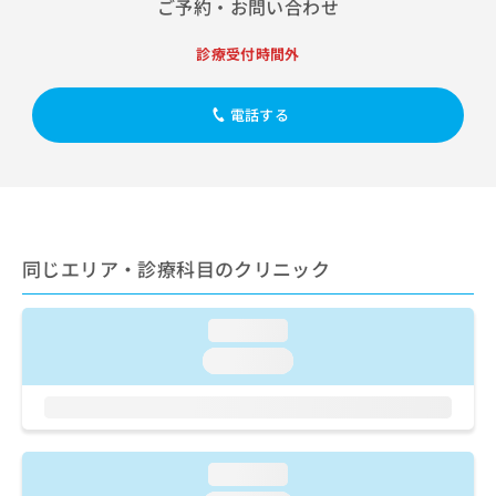
ご予約・お問い合わせ
出
稿
クリ
資
稿
ニッ
の
料
クナ
の
お
診療受付時間外
の
ビサ
お
問
ご
イト
問
い
請
への
電話する
い
合
お問
求
合
合せ
わ
は
フォ
わ
せ
こ
ーム
せ
は
ち
とな
は
こ
ら
りま
こ
ち
す。
ち
ら
クリ
無
同じエリア・診療科目のクリニック
ら
ニッ
料
クの
資
情
予
料
報
約・
loading...
の
症状
拡
loading...
のご
ご
充
相談
請
の
など
求
お
はで
は
申
きま
こ
せん
し
loading...
ので
ち
込