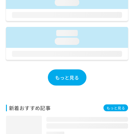
ご了
ら
loading...
み
承く
は
ださ
こ
無
い。
ち
料
ら
情
loading...
報
拡
掲
loading...
充
載
の
情
お
報
申
の
し
修
込
正
もっと見る
み
は
は
こ
こ
ち
ち
ら
ら
新着おすすめ記事
もっと見る
そ
の
他
の