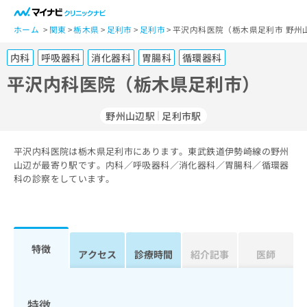
一
般
ホーム
関東
栃木県
足利市
足利市
平沢内科医院（栃木県足利市 野州
ユ
内科
呼吸器科
消化器科
胃腸科
循環器科
ー
ザ
平沢内科医院（栃木県足利市）
ー
の
野州山辺駅
足利市駅
方
は
こ
平沢内科医院は栃木県足利市にあります。東武鉄道伊勢崎線の野州
山辺が最寄り駅です。内科／呼吸器科／消化器科／胃腸科／循環器
ち
科の診察をしています。
ら
医
マ
療
イ
関
ナ
特徴
アクセス
診療時間
紹介記事
医師
係
ビ
者
ク
の
リ
方
ニ
特徴