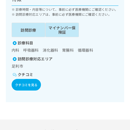
ッ
は
ク
診療時間・内容等について、事前に必ず医療機関にご確認ください。
こ
ナ
訪問診療対応エリアは、事前に必ず医療機関にご確認ください。
ち
ビ
ら
に
マイナンバー保
訪問診療
関
険証
広
す
広
告
診療科目
る
告
代
お
内科 呼吸器科 消化器科 胃腸科 循環器科
出
理
問
稿
訪問診療対応エリア
店
い
の
足利市
合
の
お
わ
方
問
クチコミ
せ
い
は
は
クチコミを見る
合
こ
こ
わ
ち
ち
せ
ら
ら
は
こ
こち
ち
広
らは
広
ら
告
マイ
告
出
ナビ