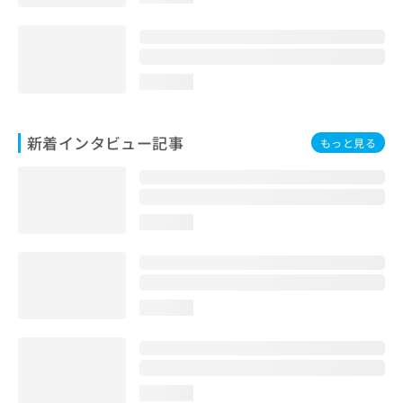
loading...
新着インタビュー記事
もっと見る
loading...
loading...
loading...