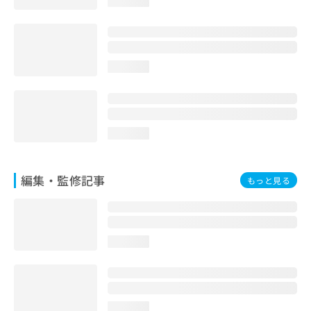
loading...
お
問
い
合
わ
loading...
せ
は
こ
ち
loading...
ら
編集・監修記事
もっと見る
loading...
loading...