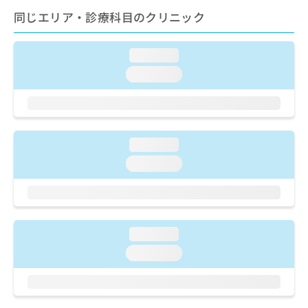
ご了
ら
み
承く
同じエリア・診療科目のクリニック
は
ださ
こ
無
い。
ち
料
loading...
ら
情
loading...
報
拡
掲
充
載
の
情
お
報
loading...
申
の
し
修
loading...
込
正
み
は
は
こ
こ
ち
ち
ら
loading...
ら
loading...
そ
の
他
の