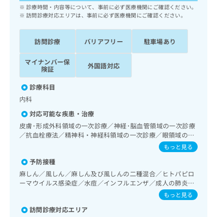
ッ
は
診療時間・内容等について、事前に必ず医療機関にご確認ください。
ク
訪問診療対応エリアは、事前に必ず医療機関にご確認ください。
こ
ナ
ち
ビ
ら
訪問診療
バリアフリー
駐車場あり
に
関
広
マイナンバー保
す
広
外国語対応
険証
告
る
告
代
お
出
診療科目
理
問
稿
内科
店
い
の
合
の
お
対応可能な疾患・治療
わ
方
問
皮膚･形成外科領域の一次診療／神経･脳血管領域の一次診療
せ
い
は
／抗血栓療法／精神科・神経科領域の一次診療／眼領域の一
は
合
こ
次診療／耳鼻咽喉領域の一次診療／呼吸器領域の一次診療／
もっと見る
こ
わ
消化器系領域の一次診療／肝･胆道・膵臓領域の一次診療／
ち
ち
せ
予防接種
循環器系領域の一次診療／腎･泌尿器系領域の一次診療／内
ら
ら
は
分泌･代謝･栄養領域の一次診療／血液・免疫系領域の一次診
麻しん／風しん／麻しん及び風しんの二種混合／ヒトパピロ
こ
療／筋・骨格系及び外傷領域の一次診療／摂食機能療法／脳
ーマウイルス感染症／水痘／インフルエンザ／成人の肺炎球
こち
血管疾患等リハビリテーション／運動器リハビリテーション
ち
広
菌感染症／おたふくかぜ／B型肝炎
もっと見る
らは
／廃用症候群リハビリテーション／小児領域の一次診療／医
広
ら
告
マイ
療用麻薬によるがん疼痛治療／漢方薬の処方／在宅における
訪問診療対応エリア
告
出
ナビ