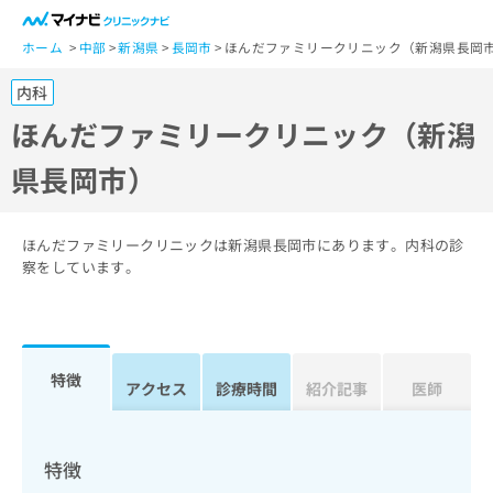
一
般
ホーム
中部
新潟県
長岡市
ほんだファミリークリニック（新潟県長岡
ユ
内科
ー
ザ
ほんだファミリークリニック（新潟
ー
県長岡市）
の
方
は
こ
ほんだファミリークリニックは新潟県長岡市にあります。内科の診
ち
察をしています。
ら
医
マ
療
イ
特徴
関
アクセス
診療時間
紹介記事
医師
ナ
係
ビ
者
ク
の
リ
特徴
方
ニ