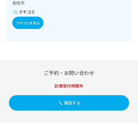
看取り
出
稿
クリ
長岡市
資
稿
ニッ
の
料
クチコミ
クナ
の
お
の
ビサ
お
問
ご
クチコミを見る
イト
問
い
請
への
い
合
お問
求
合
合せ
わ
は
フォ
わ
せ
こ
ーム
せ
は
ち
とな
は
こ
ら
りま
こ
ち
す。
ち
ら
クリ
ご予約・お問い合わせ
無
ら
ニッ
料
クの
資
情
診療受付時間外
予
料
報
約・
の
症状
拡
のご
電話する
ご
充
相談
請
の
など
求
お
はで
は
申
きま
こ
せん
し
ので
ち
込