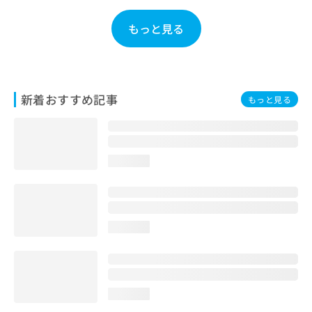
お
問
もっと見る
い
合
わ
せ
は
新着おすすめ記事
もっと見る
こ
ち
ら
loading...
loading...
loading...