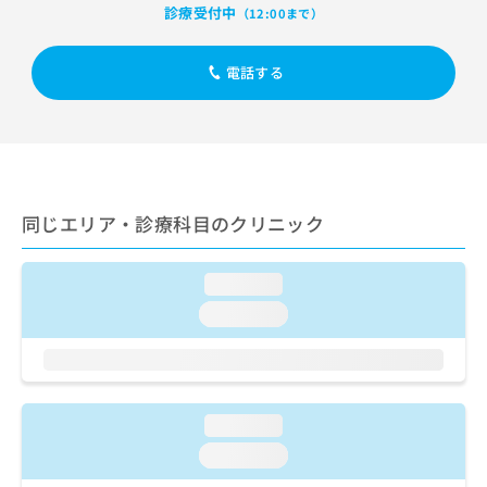
出
稿
クリ
資
診療受付中
（12:00まで）
稿
ニッ
の
料
クナ
の
お
の
ビサ
お
電話する
問
ご
イト
問
い
請
への
い
合
お問
求
合
合せ
わ
は
フォ
わ
せ
こ
ーム
せ
は
ち
とな
は
こ
ら
りま
同じエリア・診療科目のクリニック
こ
ち
す。
ち
ら
クリ
無
ら
ニッ
料
loading...
クの
資
情
予
loading...
料
報
約・
の
症状
拡
のご
ご
充
相談
請
の
など
求
お
はで
loading...
は
申
きま
こ
せん
し
loading...
ので
ち
込