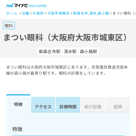
一
般
ホーム
近畿
大阪府
大阪市城東区
新森古市
,
清水
,
森小路
まつい眼科（
ユ
眼科
ー
ザ
まつい眼科（大阪府大阪市城東区）
ー
の
新森古市駅
清水駅
森小路駅
方
は
こ
まつい眼科は大阪府大阪市城東区にあります。京阪電気鉄道京阪本
線の森小路が最寄り駅です。眼科の診察をしています。
ち
ら
医
マ
療
イ
特徴
アクセス
診療時間
紹介記事
医師
関
ナ
係
ビ
者
ク
の
リ
特徴
方
ニ