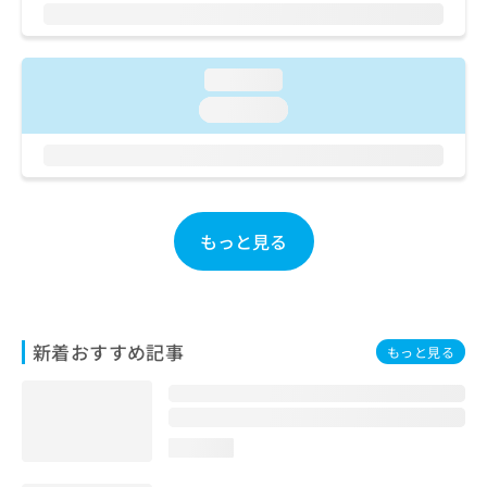
ご了
ら
み
承く
は
ださ
こ
無
い。
ち
料
loading...
ら
情
loading...
報
拡
掲
充
載
の
情
お
報
申
の
もっと見る
し
修
込
正
み
は
は
こ
こ
ち
新着おすすめ記事
もっと見る
ち
ら
ら
そ
の
loading...
他
の