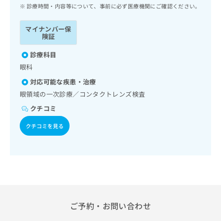
ッ
は
診療時間・内容等について、事前に必ず医療機関にご確認ください。
ク
こ
ナ
ち
マイナンバー保
ビ
険証
ら
に
関
診療科目
広
す
広
眼科
告
る
告
代
対応可能な疾患・治療
お
出
理
問
眼領域の一次診療／コンタクトレンズ検査
稿
店
い
の
クチコミ
合
の
お
わ
方
問
クチコミを見る
せ
い
は
は
合
こ
こ
わ
ち
ち
せ
ら
ら
は
こ
こち
ち
広
らは
広
ら
ご予約・お問い合わせ
告
マイ
告
出
ナビ