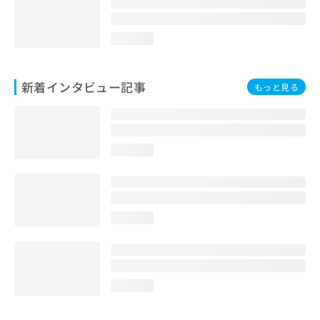
loading...
新着インタビュー記事
もっと見る
loading...
loading...
loading...