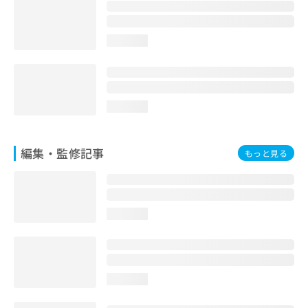
お
問
い
loading...
合
わ
せ
は
こ
loading...
ち
ら
編集・監修記事
もっと見る
loading...
loading...