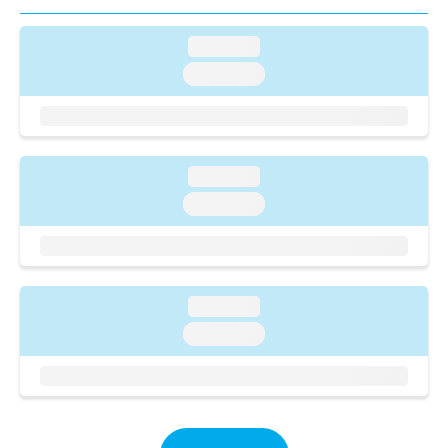
ご了
ら
み
承く
は
ださ
loading...
こ
無
い。
ち
料
loading...
ら
情
報
拡
掲
充
載
の
情
loading...
お
報
loading...
申
の
し
修
込
正
み
は
は
こ
loading...
こ
ち
ち
loading...
ら
ら
そ
の
他
の