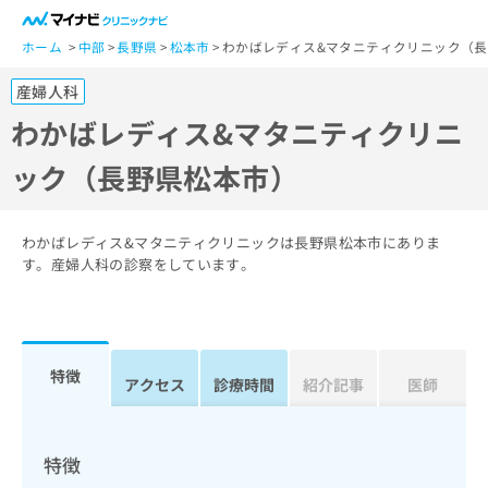
一
般
ホーム
中部
長野県
松本市
わかばレディス&マタニティクリニック（
ユ
産婦人科
ー
ザ
わかばレディス&マタニティクリニ
ー
ック（長野県松本市）
の
方
は
こ
わかばレディス&マタニティクリニックは長野県松本市にありま
ち
す。産婦人科の診察をしています。
ら
医
マ
療
イ
特徴
関
アクセス
診療時間
紹介記事
医師
ナ
係
ビ
者
ク
の
リ
特徴
方
ニ