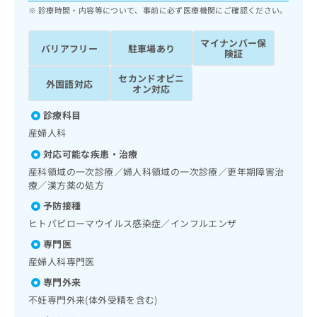
ッ
は
診療時間・内容等について、事前に必ず医療機関にご確認ください。
ク
こ
ナ
ち
マイナンバー保
バリアフリー
駐車場あり
ビ
険証
ら
に
関
セカンドオピニ
外国語対応
広
オン対応
す
広
告
る
告
診療科目
代
お
出
理
産婦人科
問
稿
店
い
の
対応可能な疾患・治療
合
の
お
産科領域の一次診療／婦人科領域の一次診療／更年期障害治
わ
方
問
療／漢方薬の処方
せ
い
は
は
予防接種
合
こ
こ
わ
ヒトパピローマウイルス感染症／インフルエンザ
ち
ち
せ
ら
専門医
ら
は
産婦人科専門医
こ
こち
ち
広
専門外来
らは
広
ら
告
マイ
不妊専門外来(体外受精を含む)
告
出
ナビ