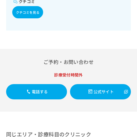
クチコミ
出
稿
クリ
資
稿
ニッ
の
料
クチコミを見る
クナ
の
お
の
ビサ
お
問
ご
イト
問
い
請
への
い
合
お問
求
合
合せ
わ
は
フォ
わ
せ
こ
ーム
せ
は
ち
とな
は
こ
ら
りま
ご予約・お問い合わせ
こ
ち
す。
ち
ら
クリ
無
診療受付時間外
ら
ニッ
料
クの
資
情
予
料
報
約・
電話する
公式サイト
の
症状
拡
のご
ご
充
相談
請
の
など
求
お
はで
は
申
きま
こ
せん
し
ので
ち
同じエリア・診療科目のクリニック
込