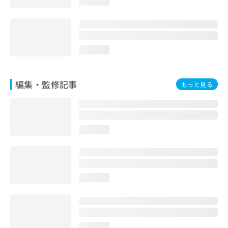
loading...
お
問
い
合
わ
loading...
せ
は
こ
編集・監修記事
もっと見る
ち
ら
loading...
loading...
loading...