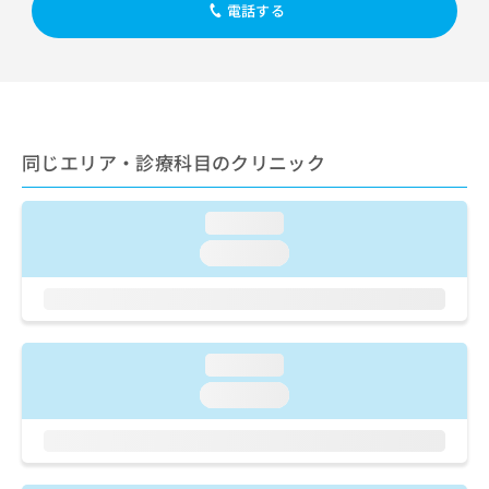
出
稿
クリ
電話する
資
稿
ニッ
の
料
クナ
の
お
の
ビサ
お
問
ご
イト
問
い
請
への
い
合
お問
求
合
合せ
わ
は
フォ
わ
同じエリア・診療科目のクリニック
せ
こ
ーム
せ
は
ち
とな
は
こ
ら
りま
loading...
こ
ち
す。
ち
ら
クリ
loading...
無
ら
ニッ
料
クの
資
情
予
料
報
約・
の
症状
拡
のご
loading...
ご
充
相談
請
の
loading...
など
求
お
はで
は
申
きま
こ
せん
し
ので
ち
込