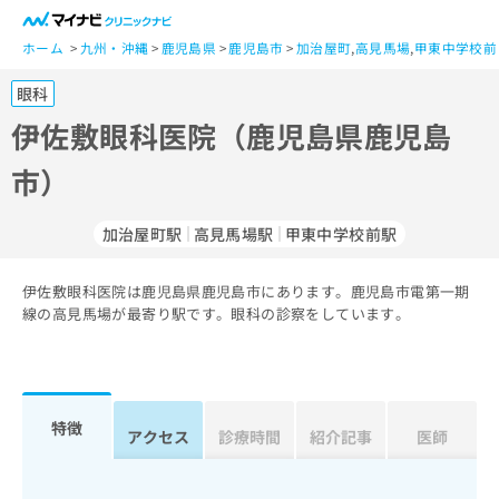
一
般
ホーム
九州・沖縄
鹿児島県
鹿児島市
加治屋町
,
高見馬場
,
甲東中学校前
ユ
眼科
ー
ザ
伊佐敷眼科医院（鹿児島県鹿児島
ー
市）
の
方
は
加治屋町駅
高見馬場駅
甲東中学校前駅
こ
ち
伊佐敷眼科医院は鹿児島県鹿児島市にあります。鹿児島市電第一期
ら
線の高見馬場が最寄り駅です。眼科の診察をしています。
医
マ
療
イ
関
ナ
係
ビ
特徴
アクセス
診療時間
紹介記事
医師
者
ク
の
リ
方
ニ