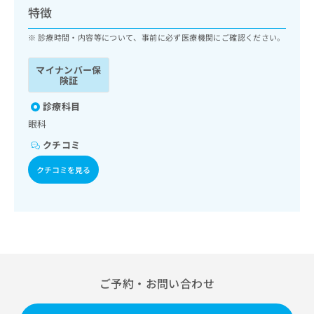
ッ
は
特徴
ク
こ
ナ
診療時間・内容等について、事前に必ず医療機関にご確認ください。
ち
ビ
ら
に
マイナンバー保
関
険証
広
す
広
告
る
診療科目
告
代
お
出
眼科
理
問
稿
クチコミ
店
い
の
合
の
お
クチコミを見る
わ
方
問
せ
い
は
は
合
こ
こ
わ
ち
ち
せ
ら
ら
は
こ
こち
ち
広
ご予約・お問い合わせ
らは
広
ら
告
マイ
告
出
ナビ