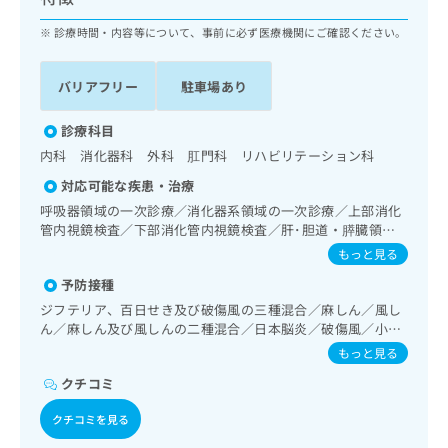
ッ
は
ク
診療時間・内容等について、事前に必ず医療機関にご確認ください。
こ
ナ
ち
ビ
ら
バリアフリー
駐車場あり
に
関
広
す
診療科目
広
告
る
告
内科 消化器科 外科 肛門科 リハビリテーション科
代
お
出
対応可能な疾患・治療
理
問
稿
店
い
呼吸器領域の一次診療／消化器系領域の一次診療／上部消化
の
管内視鏡検査／下部消化管内視鏡検査／肝･胆道・膵臓領域
合
の
お
の一次診療／循環器系領域の一次診療／腎･泌尿器系領域の
わ
方
問
もっと見る
一次診療／乳腺領域の一次診療／内分泌･代謝･栄養領域の一
せ
い
は
予防接種
次診療／インスリン療法／糖尿病患者教育（食事療法、運動
は
合
こ
療法、自己血糖測定）／糖尿病による合併症に対する継続的
ジフテリア、百日せき及び破傷風の三種混合／麻しん／風し
こ
わ
ち
な管理及び指導／血液・免疫系領域の一次診療／筋・骨格系
ん／麻しん及び風しんの二種混合／日本脳炎／破傷風／小児
ち
せ
ら
及び外傷領域の一次診療／小児領域の一次診療／CT撮影／漢
の肺炎球菌感染症／水痘／インフルエンザ／成人の肺炎球菌
ら
は
もっと見る
方薬の処方
感染症／おたふくかぜ／A型肝炎／B型肝炎
こ
クチコミ
こち
ち
広
らは
広
ら
告
クチコミを見る
マイ
告
出
ナビ