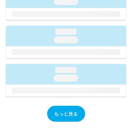
ご了
loading...
ら
み
承く
は
ださ
こ
無
い。
ち
料
ら
情
loading...
報
拡
loading...
掲
充
載
の
情
お
報
申
の
し
修
loading...
込
正
loading...
み
は
は
こ
こ
ち
ち
ら
ら
そ
もっと見る
の
他
の