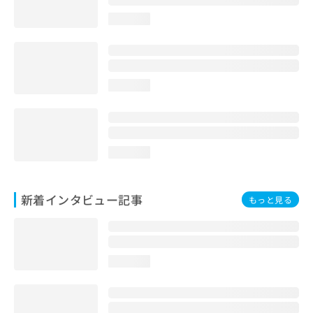
loading...
loading...
loading...
新着インタビュー記事
もっと見る
loading...