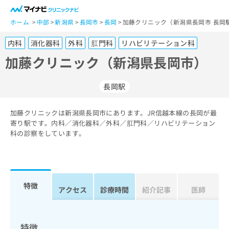
一
般
ホーム
中部
新潟県
長岡市
長岡
加藤クリニック（新潟県長岡市 長岡
ユ
内科
消化器科
外科
肛門科
リハビリテーション科
ー
ザ
加藤クリニック（新潟県長岡市）
ー
の
長岡駅
方
は
こ
加藤クリニックは新潟県長岡市にあります。JR信越本線の長岡が最
寄り駅です。内科／消化器科／外科／肛門科／リハビリテーション
ち
科の診察をしています。
ら
医
マ
療
イ
関
ナ
特徴
アクセス
診療時間
紹介記事
医師
係
ビ
者
ク
の
リ
方
ニ
特徴