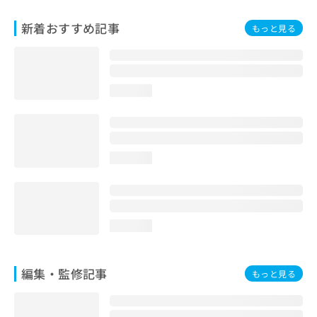
お
問
新着おすすめ記事
もっと見る
い
合
わ
せ
loading...
は
こ
ち
ら
loading...
loading...
編集・監修記事
もっと見る