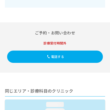
出
稿
クリ
資
稿
ニッ
の
料
クナ
の
お
の
ビサ
お
問
ご
イト
問
い
請
への
い
合
お問
求
合
合せ
わ
ご予約・お問い合わせ
は
フォ
わ
せ
こ
ーム
せ
は
ち
診療受付時間外
とな
は
こ
ら
りま
こ
ち
す。
ち
ら
クリ
電話する
無
ら
ニッ
料
クの
資
情
予
料
報
約・
の
症状
拡
のご
ご
充
相談
請
の
など
同じエリア・診療科目のクリニック
求
お
はで
は
申
きま
こ
せん
し
loading...
ので
ち
込