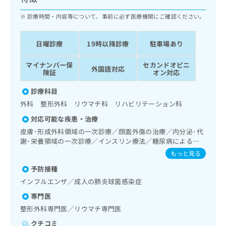
ッ
は
ク
診療時間・内容等について、事前に必ず医療機関にご確認ください。
こ
ナ
ち
ビ
ら
日曜診療
19時以降診療
駐車場あり
に
関
広
マイナンバー保
セカンドオピニ
す
広
外国語対応
告
険証
オン対応
る
告
代
お
出
診療科目
理
問
稿
外科 整形外科 リウマチ科 リハビリテーション科
店
い
の
合
の
お
対応可能な疾患・治療
わ
方
問
皮膚･形成外科領域の一次診療／顔面外傷の治療／内分泌･代
せ
い
は
謝･栄養領域の一次診療／インスリン療法／糖尿病による合
は
合
こ
併症に対する継続的な管理及び指導／血液・免疫系領域の一
もっと見る
こ
わ
次診療／筋・骨格系及び外傷領域の一次診療／義肢装具の作
ち
ち
せ
予防接種
成及び評価／運動器リハビリテーション／小児領域の一次診
ら
ら
は
療／神経ブロック／漢方薬の処方／鍼灸治療
インフルエンザ／成人の肺炎球菌感染症
こ
こち
専門医
ち
広
らは
広
ら
整形外科専門医／リウマチ専門医
告
マイ
告
出
ナビ
クチコミ