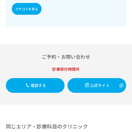
出
稿
クリ
資
稿
ニッ
の
クチコミを見る
料
クナ
の
お
の
ビサ
お
問
ご
イト
問
い
請
への
い
合
お問
求
合
合せ
わ
は
フォ
わ
せ
こ
ーム
せ
は
ち
とな
は
こ
ご予約・お問い合わせ
ら
りま
こ
ち
す。
ち
ら
クリ
診療受付時間外
無
ら
ニッ
料
クの
資
情
予
電話する
公式サイト
料
報
約・
の
症状
拡
のご
ご
充
相談
請
の
など
求
お
はで
は
申
きま
こ
せん
し
同じエリア・診療科目のクリニック
ので
ち
込