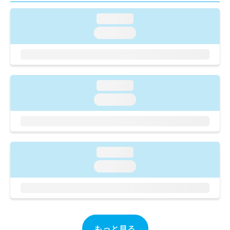
ご了
ら
み
承く
は
loading...
ださ
こ
無
い。
loading...
ち
料
ら
情
報
拡
掲
充
載
loading...
の
情
お
loading...
報
申
の
し
修
込
正
み
は
は
こ
loading...
こ
ち
loading...
ち
ら
ら
そ
の
他
の
もっと見る