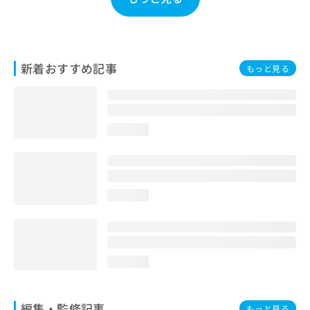
お
問
い
合
わ
新着おすすめ記事
もっと見る
せ
は
こ
ち
loading...
ら
loading...
loading...
編集・監修記事
もっと見る