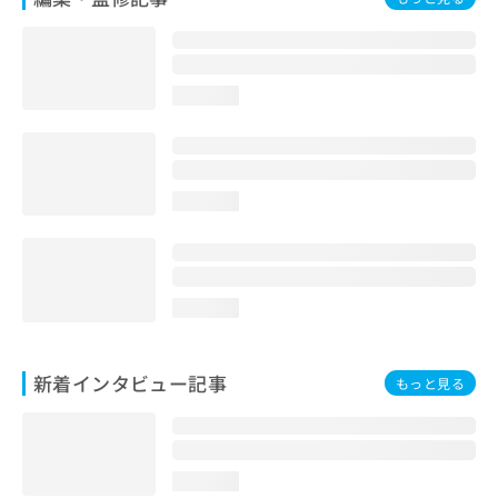
loading...
loading...
loading...
新着インタビュー記事
もっと見る
loading...