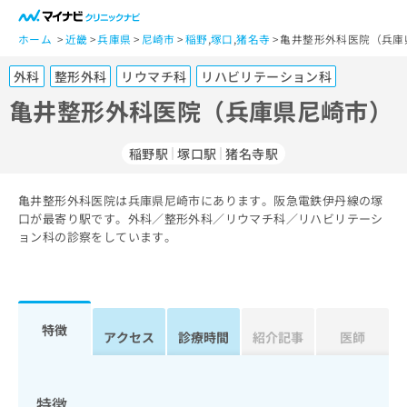
一
般
ホーム
近畿
兵庫県
尼崎市
稲野
,
塚口
,
猪名寺
亀井整形外科医院（兵庫
ユ
外科
整形外科
リウマチ科
リハビリテーション科
ー
ザ
亀井整形外科医院（兵庫県尼崎市）
ー
の
稲野駅
塚口駅
猪名寺駅
方
は
こ
亀井整形外科医院は兵庫県尼崎市にあります。阪急電鉄伊丹線の塚
口が最寄り駅です。外科／整形外科／リウマチ科／リハビリテーシ
ち
ョン科の診察をしています。
ら
医
マ
療
イ
関
ナ
特徴
アクセス
診療時間
紹介記事
医師
係
ビ
者
ク
の
リ
方
ニ
特徴