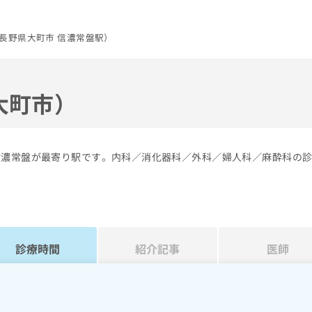
長野県大町市 信濃常盤駅）
大町市）
信濃常盤が最寄り駅です。内科／消化器科／外科／婦人科／麻酔科の
診療時間
紹介記事
医師