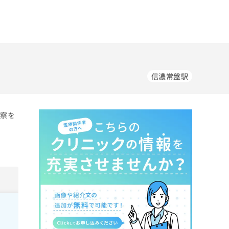
信濃常盤駅
診察を