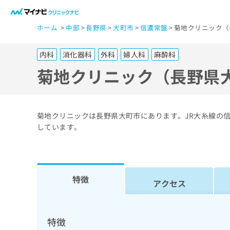
一
ホーム
中部
長野県
大町市
信濃常盤
菊地クリニック（
般
ユ
内科
消化器科
外科
婦人科
麻酔科
ー
ザ
菊地クリニック（長野県
ー
の
方
菊地クリニックは長野県大町市にあります。JR大糸線の
は
しています。
こ
ち
ら
特徴
アクセス
医
マ
療
イ
ナ
関
特徴
ビ