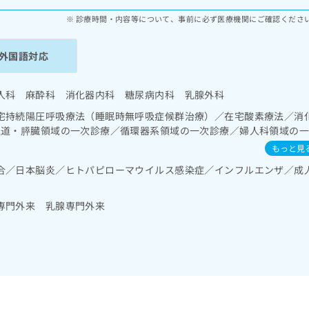
診療時間・内容等について、事前に必ず医療機関にご確認くださ
外国語対応
人科 麻酔科 消化器内科 糖尿病内科 乳腺外科
宅持続陽圧呼吸療法（睡眠時無呼吸症候群治療）／在宅酸素療法／消
胆道・膵臓領域の一次診療／循環器系領域の一次診療／婦人科領域の
腺領域の一次診療／内分泌･代謝･栄養領域の一次診療／筋・骨格系及
もっと見
薬の処方
合／日本脳炎／ヒトパピローマウイルス感染症／インフルエンザ／成
専門外来 乳腺専門外来