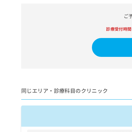
せ
こち
ち
らは
は
マイ
こ
ら
ご
ナビ
ち
クリ
ら
ニッ
診療受付時間
クナ
広
ビサ
広
資
イト
告
告
への
料
出
出
お問
の
稿
合せ
稿
ご
の
フォ
の
請
お
ーム
お
求
問
とな
問
りま
は
い
い
す。
こ
合
合
クリ
ち
わ
同じエリア・診療科目のクリニック
ニッ
わ
ら
せ
クの
せ
は
予
は
約・
こ
こ
無
症状
ち
ち
のご
料
ら
相談
ら
情
など
報
はで