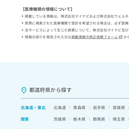
ち
み
【医療機関の情報について】
ら
は
掲載している情報は、株式会社マイナビおよび株式会社ウェルネ
こ
ち
実際に検索された医療機関で受診を希望される場合は、必ず医療
そ
ら
当サービスによって生じた損害について、株式会社マイナビ及び
の
情報の誤りを発見された方は
掲載情報の修正依頼フォーム
か
他
の
お
問
い
合
わ
せ
は
都道府県から探す
こ
ち
ら
北海道
・
東北
北海道
青森県
岩手県
宮城県
関東
茨城県
栃木県
群馬県
埼玉県