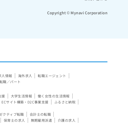
Copyright © Mynavi Corporation
求人情報
海外求人
転職エージェント
転職／パート
支援
大学生活情報
働く女性の生活情報
ECサイト構築・D2C事業支援
ふるさと納税
ゼクティブ転職
会計士の転職
保育士の求人
無期雇用派遣
介護の求人