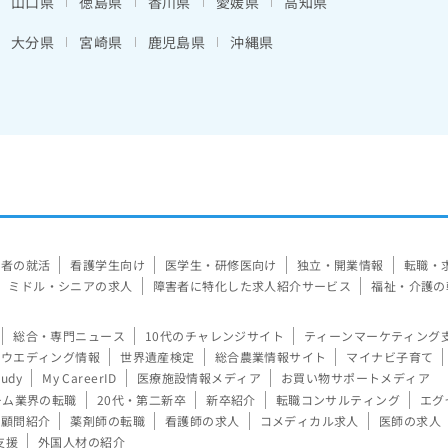
山口県
徳島県
香川県
愛媛県
高知県
大分県
宮崎県
鹿児島県
沖縄県
験者の就活
看護学生向け
医学生・研修医向け
独立・開業情報
転職・
ミドル・シニアの求人
障害者に特化した求人紹介サービス
福祉・介護の
総合・専門ニュース
10代のチャレンジサイト
ティーンマーケティング
ウエディング情報
世界遺産検定
総合農業情報サイト
マイナビ子育て
tudy
My CareerID
医療施設情報メディア
お買い物サポートメディア
ーム業界の転職
20代・第二新卒
新卒紹介
転職コンサルティング
エグ
顧問紹介
薬剤師の転職
看護師の求人
コメディカル求人
医師の求人
支援
外国人材の紹介