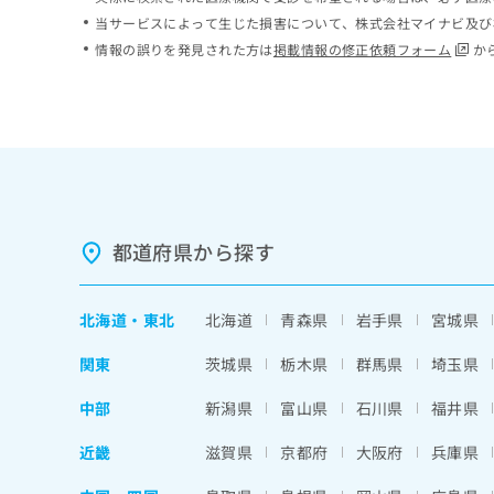
ち
み
当サービスによって生じた損害について、株式会社マイナビ及び
ら
は
情報の誤りを発見された方は
掲載情報の修正依頼フォーム
か
こ
ち
そ
ら
の
他
の
お
問
い
都道府県から探す
合
わ
せ
北海道
・
東北
北海道
青森県
岩手県
宮城県
は
こ
関東
茨城県
栃木県
群馬県
埼玉県
ち
ら
中部
新潟県
富山県
石川県
福井県
近畿
滋賀県
京都府
大阪府
兵庫県