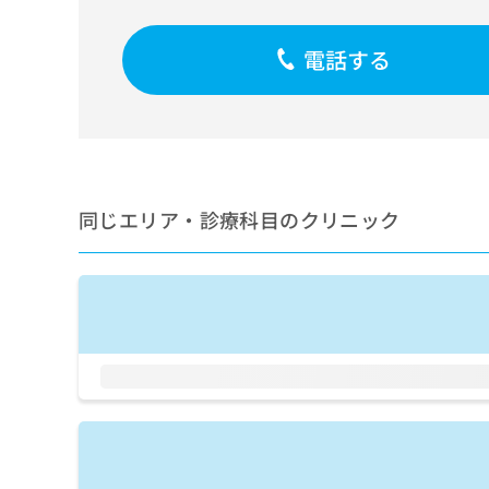
せ
こち
ち
らは
は
マイ
こ
ら
電話する
ナビ
ち
クリ
ら
ニッ
クナ
広
ビサ
広
資
イト
告
告
への
料
出
出
お問
の
稿
合せ
稿
同じエリア・診療科目のクリニック
ご
の
フォ
の
請
お
ーム
お
求
問
とな
問
りま
は
い
い
す。
こ
合
合
クリ
ち
わ
ニッ
わ
ら
せ
クの
せ
は
予
は
約・
こ
こ
無
症状
ち
ち
のご
料
ら
相談
ら
情
など
報
はで