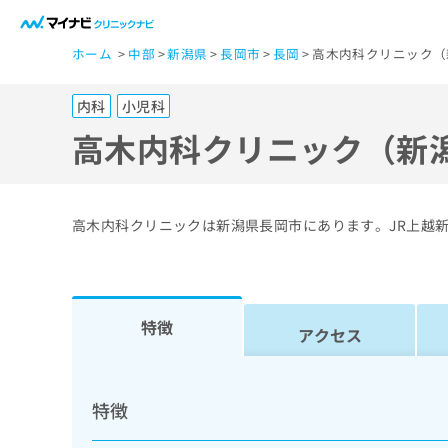
一
ホーム
中部
新潟県
長岡市
長岡
高木内科クリニック（
般
ユ
内科
小児科
ー
ザ
高木内科クリニック（新
ー
の
方
高木内科クリニックは新潟県長岡市にあります。JR上越
は
こ
ち
ら
特徴
アクセス
医
マ
療
イ
特徴
ナ
関
ビ