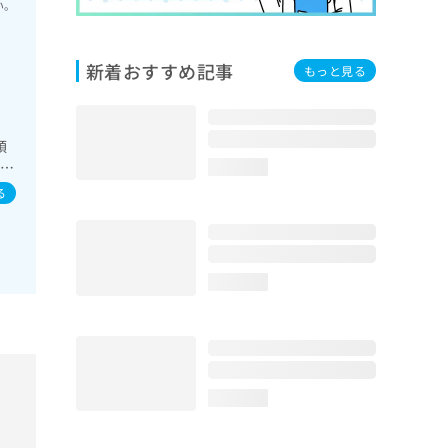
い。
新着おすすめ記事
もっと見る
領
診療
loading...
療
る
loading...
loading...