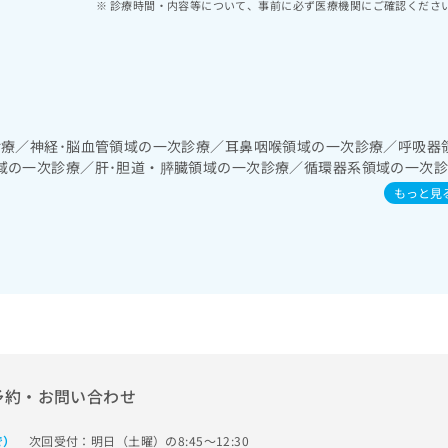
診療時間・内容等について、事前に必ず医療機関にご確認くださ
診療／神経･脳血管領域の一次診療／耳鼻咽喉領域の一次診療／呼吸器
域の一次診療／肝･胆道・膵臓領域の一次診療／循環器系領域の一次
診療／内分泌･代謝･栄養領域の一次診療／血液・免疫系領域の一次診
もっと見
予約・お問い合わせ
次回受付：明日（土曜）の8:45～12:30
で）