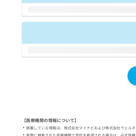
拡
資
きま
充
料
せん
の
ので
の
ご了
お
ご
承く
申
請
ださ
し
求
い。
込
は
み
こ
は
ち
こ
ら
ち
ら
無
料
掲
情
載
報
情
拡
報
充
の
の
修
お
【医療機関の情報について】
正
申
掲載している情報は、株式会社マイナビおよび株式会社ウェルネ
は
し
こ
実際に検索された医療機関で受診を希望される場合は、必ず医療
込