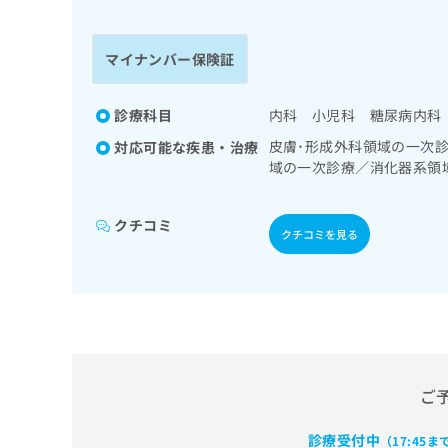
係
ク
者
リ
の
ニ
マイナンバー保険証
ッ
方
ク
は
ナ
診療科目
内科 小児科 糖尿病内科
こ
ビ
皮膚･形成外科領域の一次
対応可能な疾患・治療
ち
に
域の一次診療／消化器系領
関
ら
／腎･泌尿器系領域の一次
す
る
クチコミ
お
クチコミを見る
広
広
問
告
告
い
出
代
合
稿
わ
理
の
せ
店
お
は
の
問
こ
い
ご
方
ち
合
ら
は
わ
診療受付中
（17:45ま
こ