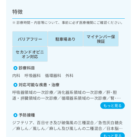
ッ
は
ク
こ
特徴
ナ
ち
ビ
診療時間・内容等について、事前に必ず医療機関にご確認ください。
ら
に
関
マイナンバー保
広
バリアフリー
駐車場あり
す
広
険証
告
る
告
代
セカンドオピニ
お
出
オン対応
理
問
稿
店
い
の
診療科目
合
の
お
内科 呼吸器科 循環器科 外科
わ
方
問
せ
い
は
対応可能な疾患・治療
は
合
こ
呼吸器領域の一次診療／消化器系領域の一次診療／肝･胆
こ
わ
ち
道・膵臓領域の一次診療／循環器系領域の一次診療／腎･泌
ち
せ
尿器系領域の一次診療／乳腺領域の一次診療／内分泌･代謝･
ら
もっと見る
ら
は
栄養領域の一次診療／血液・免疫系領域の一次診療／医療用
こ
予防接種
麻薬によるがん疼痛治療／漢方薬の処方
こち
ち
広
ジフテリア、百日せき及び破傷風の三種混合／急性灰白髄炎
らは
広
ら
告
／麻しん／風しん／麻しん及び風しんの二種混合／日本脳炎
マイ
告
出
／破傷風／結核／Hib感染症／小児の肺炎球菌感染症／ヒト
ナビ
もっと見る