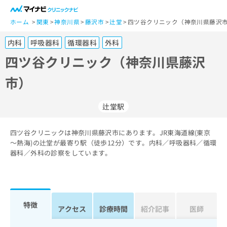
一
般
ホーム
関東
神奈川県
藤沢市
辻堂
四ツ谷クリニック（神奈川県藤沢市
ユ
内科
呼吸器科
循環器科
外科
ー
ザ
四ツ谷クリニック（神奈川県藤沢
ー
市）
の
方
は
辻堂駅
こ
ち
四ツ谷クリニックは神奈川県藤沢市にあります。JR東海道線(東京
ら
～熱海)の辻堂が最寄り駅（徒歩12分）です。内科／呼吸器科／循環
器科／外科の診察をしています。
医
マ
療
イ
関
ナ
係
ビ
者
ク
特徴
アクセス
診療時間
紹介記事
医師
の
リ
方
ニ