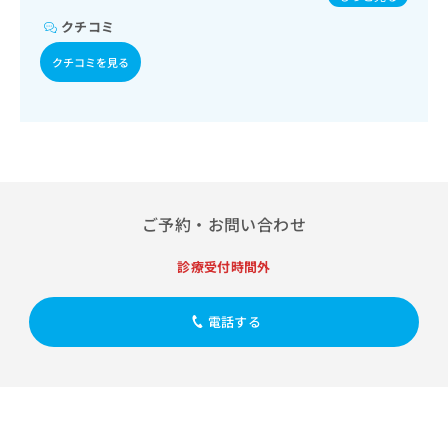
出
稿
クリ
パピローマウイルス感染症／水痘／インフルエンザ／成人の
資
稿
ニッ
クチコミ
の
肺炎球菌感染症／おたふくかぜ／A型肝炎／B型肝炎／ロタウ
料
クナ
の
イルス感染症
お
の
ビサ
クチコミを見る
お
問
ご
イト
問
い
請
への
い
合
お問
求
合
合せ
わ
は
フォ
わ
せ
こ
ーム
せ
は
ち
とな
は
こ
ら
りま
こ
ち
す。
ご予約・お問い合わせ
ち
ら
クリ
無
ら
ニッ
料
クの
診療受付時間外
資
情
予
料
報
約・
の
症状
拡
電話する
のご
ご
充
相談
請
の
など
求
お
はで
は
申
きま
こ
せん
し
ので
ち
込