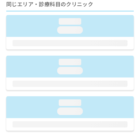
ご了
ら
同じエリア・診療科目のクリニック
み
承く
は
ださ
こ
無
い。
loading...
ち
料
ら
情
loading...
報
拡
掲
充
載
の
情
お
報
loading...
申
の
loading...
し
修
込
正
み
は
は
こ
こ
ち
loading...
ち
ら
ら
loading...
そ
の
他
の