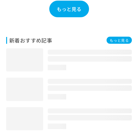
お
もっと見る
問
い
合
わ
せ
新着おすすめ記事
もっと見る
は
こ
ち
ら
loading...
loading...
loading...