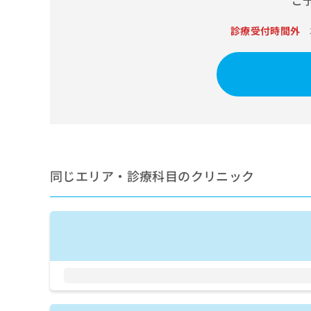
ご
せ
こち
ち
らは
は
マイ
診療受付時間外
こ
ら
ナビ
ち
クリ
ら
ニッ
クナ
広
ビサ
広
資
イト
告
告
への
料
出
出
お問
の
稿
合せ
稿
ご
の
フォ
の
請
お
ーム
お
求
問
とな
同じエリア・診療科目のクリニック
問
りま
は
い
い
す。
こ
合
合
クリ
ち
わ
ニッ
わ
ら
せ
クの
せ
は
予
は
約・
こ
こ
無
症状
ち
ち
のご
料
ら
相談
ら
情
など
報
はで