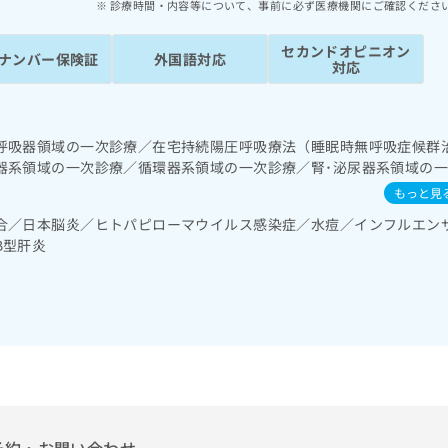
診療時間・内容等について、事前に必ず医療機関にご確認くださ
セカンドオピニオン
ナンバー保険証
外国語対応
対応
呼吸器領域の一次診療／在宅持続陽圧呼吸療法（睡眠時無呼吸症候群
器系領域の一次診療／循環器系領域の一次診療／腎･泌尿器系領域の
泌･代謝･栄養領域の一次診療／インスリン療法／糖尿病患者教育（食
もっと見
測定）／糖尿病による合併症に対する継続的な管理及び指導／漢方薬
合／日本脳炎／ヒトパピローマウイルス感染症／水痘／インフルエン
B型肝炎