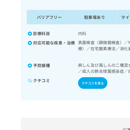
係
ク
者
リ
の
ニ
バリアフリー
駐車場あり
マイ
ッ
方
ク
は
ナ
診療科目
内科
こ
ビ
真菌検査（顕微鏡検査）／
対応可能な疾患・治療
ち
に
療）／在宅酸素療法／消化
関
ら
診療／尿失禁の治療／内分
す
療法、運動療法、自己血糖
る
麻しん及び風しんの二種混
予防接種
処方
お
広
／成人の肺炎球菌感染症／
広
問
告
告
い
クチコミ
クチコミを見る
出
代
合
稿
わ
理
の
せ
店
お
は
の
問
こ
い
方
ち
合
ら
は
わ
こ