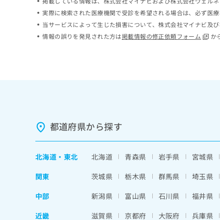
掲載している情報は、株式会社マイナビおよび株式会社ウェルネ
ち
み
実際に検索された医療機関で受診を希望される場合は、必ず医療
ら
は
当サービスによって生じた損害について、株式会社マイナビ及び
こ
情報の誤りを発見された方は
掲載情報の修正依頼フォーム
か
ち
そ
ら
の
他
の
お
問
い
合
わ
都道府県から探す
せ
は
こ
北海道
・
東北
北海道
青森県
岩手県
宮城県
ち
ら
関東
茨城県
栃木県
群馬県
埼玉県
中部
新潟県
富山県
石川県
福井県
近畿
滋賀県
京都府
大阪府
兵庫県