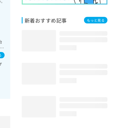
い。
新着おすすめ記事
もっと見る
治
一次
loading...
事
る
の
ザ
loading...
loading...