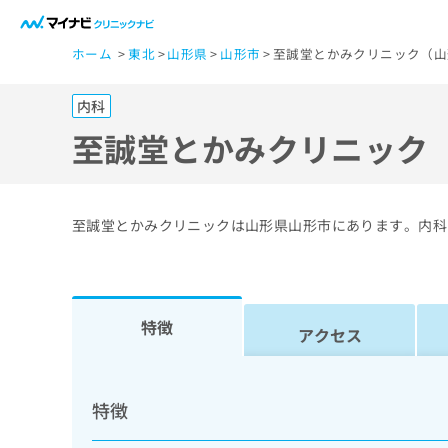
一
ホーム
東北
山形県
山形市
至誠堂とかみクリニック（山
般
ユ
内科
ー
ザ
至誠堂とかみクリニック
ー
の
方
至誠堂とかみクリニックは山形県山形市にあります。内科
は
こ
ち
ら
特徴
アクセス
医
マ
療
イ
特徴
ナ
関
ビ