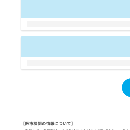
拡
資
きま
充
料
せん
の
ので
の
ご了
お
ご
承く
申
請
ださ
し
求
い。
込
は
み
こ
は
ち
こ
ら
ち
ら
無
料
掲
情
載
報
情
拡
報
充
の
の
修
お
正
申
は
【医療機関の情報について】
し
こ
込