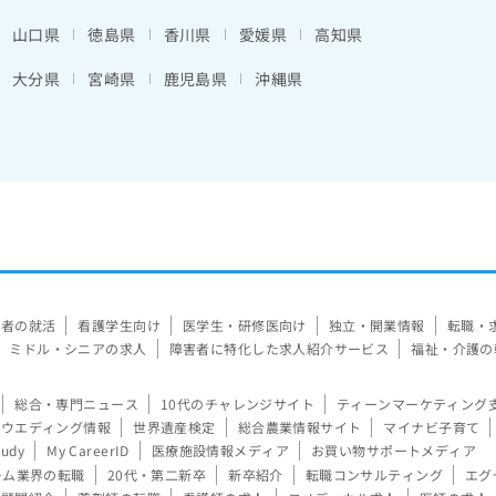
山口県
徳島県
香川県
愛媛県
高知県
大分県
宮崎県
鹿児島県
沖縄県
験者の就活
看護学生向け
医学生・研修医向け
独立・開業情報
転職・
ミドル・シニアの求人
障害者に特化した求人紹介サービス
福祉・介護の
総合・専門ニュース
10代のチャレンジサイト
ティーンマーケティング
ウエディング情報
世界遺産検定
総合農業情報サイト
マイナビ子育て
tudy
My CareerID
医療施設情報メディア
お買い物サポートメディア
ーム業界の転職
20代・第二新卒
新卒紹介
転職コンサルティング
エグ