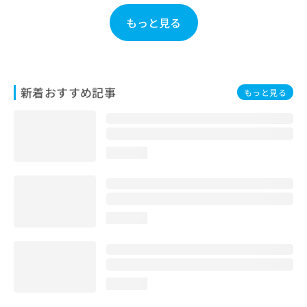
お
もっと見る
問
い
合
わ
せ
新着おすすめ記事
は
もっと見る
こ
ち
ら
loading...
loading...
loading...