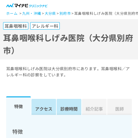
一
般
ホーム
九州・沖縄
大分県
別府市
耳鼻咽喉科しげみ医院（大分県別府
ユ
耳鼻咽喉科
アレルギー科
ー
ザ
耳鼻咽喉科しげみ医院（大分県別府
ー
市）
の
方
は
こ
耳鼻咽喉科しげみ医院は大分県別府市にあります。耳鼻咽喉科／ア
ち
レルギー科の診察をしています。
ら
医
マ
療
イ
特徴
関
アクセス
診療時間
紹介記事
医師
ナ
係
ビ
者
ク
の
リ
特徴
方
ニ