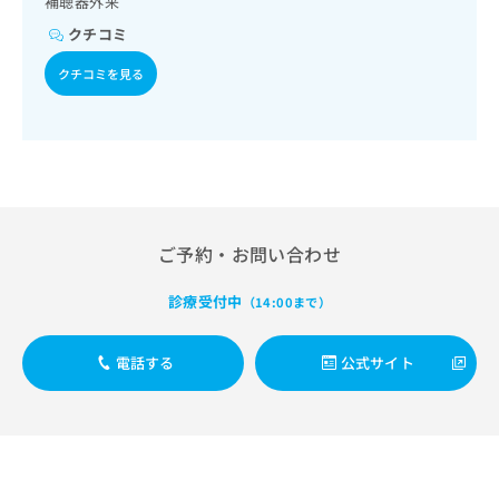
補聴器外来
出
稿
クリ
資
稿
ニッ
の
クチコミ
料
クナ
の
お
の
ビサ
お
クチコミを見る
問
ご
イト
問
い
請
への
い
合
お問
求
合
合せ
わ
は
フォ
わ
せ
こ
ーム
せ
は
ち
とな
は
こ
ら
りま
こ
ち
す。
ち
ご予約・お問い合わせ
ら
クリ
無
ら
ニッ
料
クの
診療受付中
（14:00まで）
資
情
予
料
報
約・
の
症状
拡
電話する
公式サイト
のご
ご
充
相談
請
の
など
求
お
はで
は
申
きま
こ
せん
し
ので
ち
込