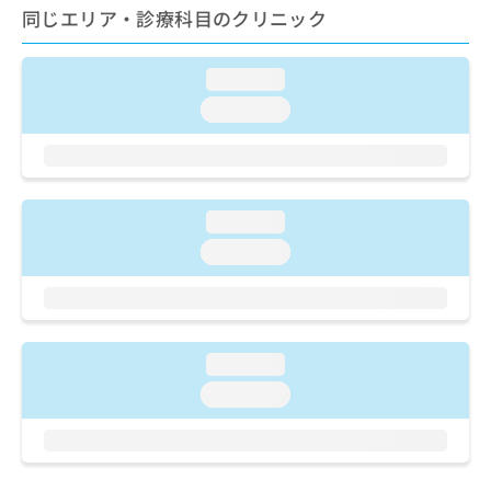
ご了
ら
み
同じエリア・診療科目のクリニック
承く
は
ださ
こ
無
い。
ち
loading...
料
ら
情
loading...
報
拡
掲
充
載
の
情
お
報
loading...
申
の
loading...
し
修
込
正
み
は
は
こ
こ
ち
loading...
ち
ら
ら
loading...
そ
の
他
の