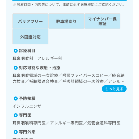
ッ
は
診療時間・内容等について、事前に必ず医療機関にご確認ください。
ク
こ
ナ
ち
マイナンバー保
バリアフリー
駐車場あり
ビ
険証
ら
に
関
外国語対応
広
す
広
告
る
告
診療科目
代
お
出
理
耳鼻咽喉科 アレルギー科
問
稿
店
い
の
対応可能な疾患・治療
合
の
お
耳鼻咽喉領域の一次診療／喉頭ファイバースコピー／純音聴
わ
方
問
力検査／補聴器適合検査／呼吸器領域の一次診療／アレルギ
せ
い
は
ーの減感作療法／漢方薬の処方
もっと見る
は
合
こ
こ
わ
予防接種
ち
ち
せ
ら
インフルエンザ
ら
は
専門医
こ
こち
ち
耳鼻咽喉科専門医／アレルギー専門医／気管食道科専門医
広
らは
広
ら
告
マイ
専門外来
告
出
ナビ