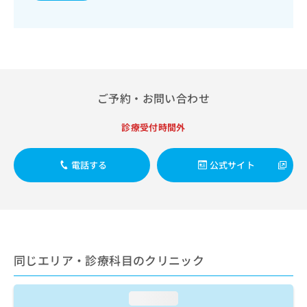
出
稿
クリ
資
稿
ニッ
の
料
クナ
の
お
の
ビサ
お
問
ご
イト
問
い
請
への
い
合
お問
求
合
合せ
わ
は
ご予約・お問い合わせ
フォ
わ
せ
こ
ーム
せ
は
ち
とな
は
診療受付時間外
こ
ら
りま
こ
ち
す。
ち
ら
クリ
無
電話する
公式サイト
ら
ニッ
料
クの
資
情
予
料
報
約・
の
症状
拡
のご
ご
充
相談
請
の
など
求
同じエリア・診療科目のクリニック
お
はで
は
申
きま
こ
せん
し
ので
ち
loading...
込