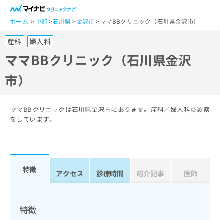
一
般
ホーム
中部
石川県
金沢市
ママBBクリニック（石川県金沢市）
ユ
産科
婦人科
ー
ザ
ママBBクリニック（石川県金沢
ー
市）
の
方
は
こ
ママBBクリニックは石川県金沢市にあります。産科／婦人科の診察
ち
をしています。
ら
医
マ
療
イ
特徴
関
アクセス
診療時間
紹介記事
医師
ナ
係
ビ
者
ク
の
リ
特徴
方
ニ