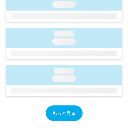
ご了
ら
み
loading...
承く
は
ださ
こ
無
い。
ち
料
ら
情
報
loading...
拡
掲
loading...
充
載
の
情
お
報
申
の
し
修
loading...
込
正
み
loading...
は
は
こ
こ
ち
ち
ら
ら
そ
もっと見る
の
他
の