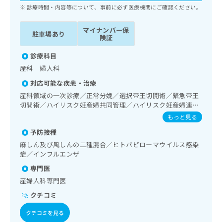
ッ
は
診療時間・内容等について、事前に必ず医療機関にご確認ください。
ク
こ
ナ
ち
マイナンバー保
駐車場あり
ビ
険証
ら
に
関
診療科目
広
す
広
産科 婦人科
告
る
告
代
対応可能な疾患・治療
お
出
理
問
産科領域の一次診療／正常分娩／選択帝王切開術／緊急帝王
稿
店
い
切開術／ハイリスク妊産婦共同管理／ハイリスク妊産婦連携
の
合
指導／乳腺炎重症化予防ケア・指導／婦人科領域の一次診療
の
お
もっと見る
／更年期障害治療／子宮筋腫摘出術／脊椎麻酔／病理診断
わ
方
問
予防接種
（専ら病理診断を担当する医師による診断）／漢方薬の処方
せ
い
は
は
麻しん及び風しんの二種混合／ヒトパピローマウイルス感染
合
こ
こ
症／インフルエンザ
わ
ち
ち
せ
専門医
ら
ら
は
産婦人科専門医
こ
こち
ち
クチコミ
広
らは
広
ら
告
マイ
クチコミを見る
告
出
ナビ