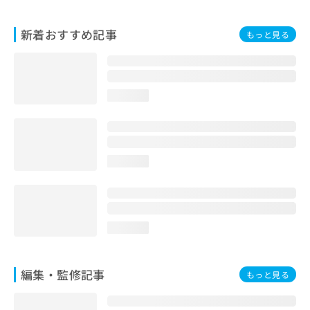
お
問
新着おすすめ記事
もっと見る
い
合
わ
せ
は
loading...
こ
ち
ら
loading...
loading...
編集・監修記事
もっと見る