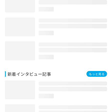
loading...
loading...
loading...
新着インタビュー記事
もっと見る
loading...