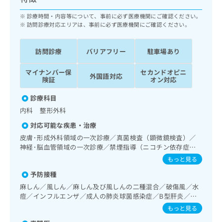
ッ
は
ク
診療時間・内容等について、事前に必ず医療機関にご確認ください。
こ
ナ
訪問診療対応エリアは、事前に必ず医療機関にご確認ください。
ち
ビ
ら
に
訪問診療
バリアフリー
駐車場あり
関
広
す
広
告
マイナンバー保
セカンドオピニ
る
外国語対応
告
険証
オン対応
代
お
出
理
問
稿
診療科目
店
い
の
内科 整形外科
合
の
お
わ
対応可能な疾患・治療
方
問
せ
い
は
皮膚･形成外科領域の一次診療／真菌検査（顕微鏡検査）／
は
合
神経･脳血管領域の一次診療／禁煙指導（ニコチン依存症管
こ
こ
わ
理）／認知症／呼吸器領域の一次診療／在宅持続陽圧呼吸療
ち
もっと見る
ち
せ
法（睡眠時無呼吸症候群治療）／在宅酸素療法／消化器系領
ら
ら
予防接種
は
域の一次診療／肝･胆道・膵臓領域の一次診療／循環器系領
域の一次診療／腎･泌尿器系領域の一次診療／内分泌･代謝･
こ
麻しん／風しん／麻しん及び風しんの二種混合／破傷風／水
こち
栄養領域の一次診療／インスリン療法／糖尿病患者教育（食
ち
痘／インフルエンザ／成人の肺炎球菌感染症／B型肝炎／狂
広
らは
事療法、運動療法、自己血糖測定）／糖尿病による合併症に
広
ら
犬病
告
もっと見る
マイ
対する継続的な管理及び指導／血液・免疫系領域の一次診療
告
出
ナビ