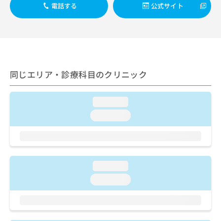
ご了
ら
み
電話する
公式サイト
承く
は
ださ
こ
無
い。
ち
料
ら
情
報
拡
掲
同じエリア・診療科目のクリニック
充
載
の
情
お
報
loading...
申
の
し
loading...
修
込
正
み
は
は
こ
こ
ち
ち
ら
loading...
ら
loading...
そ
の
他
の