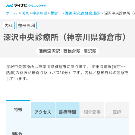
一
般
ホーム
関東
神奈川県
鎌倉市
湘南深沢
,
西鎌倉
,
藤沢
深沢中央診療所（
ユ
内科
整形外科
ー
ザ
深沢中央診療所（神奈川県鎌倉市）
ー
の
湘南深沢駅
西鎌倉駅
藤沢駅
方
は
こ
深沢中央診療所は神奈川県鎌倉市にあります。JR東海道線(東京～
熱海)の藤沢が最寄り駅（バス10分）です。内科／整形外科の診察を
ち
しています。
ら
医
マ
療
イ
関
ナ
特徴
アクセス
診療時間
紹介記事
医師
係
ビ
者
ク
の
リ
方
ニ
特徴