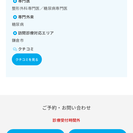
／筋・骨格系及び外傷領域の一次診療／医療用麻薬によるが
専門医
出
稿
クリ
資
ん疼痛治療／漢方薬の処方／在宅における看取り
稿
ニッ
整形外科専門医／糖尿病専門医
の
料
クナ
の
お
の
専門外来
ビサ
お
問
ご
イト
糖尿病
問
い
請
への
い
合
お問
訪問診療対応エリア
求
合
合せ
わ
は
鎌倉市
フォ
わ
せ
こ
ーム
クチコミ
せ
は
ち
とな
は
こ
ら
りま
クチコミを見る
こ
ち
す。
ち
ら
クリ
無
ら
ニッ
料
クの
資
情
予
料
報
約・
の
症状
拡
のご
ご
充
相談
請
の
ご予約・お問い合わせ
など
求
お
はで
は
申
きま
診療受付時間外
こ
せん
し
ので
ち
込