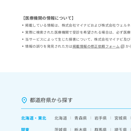
ち
み
ら
は
こ
【医療機関の情報について】
ち
掲載している情報は、株式会社マイナビおよび株式会社ウェルネ
そ
ら
実際に検索された医療機関で受診を希望される場合は、必ず医療
の
他
当サービスによって生じた損害について、株式会社マイナビ及び
の
情報の誤りを発見された方は
掲載情報の修正依頼フォーム
か
お
問
い
合
わ
せ
は
こ
ち
都道府県から探す
ら
北海道
・
東北
北海道
青森県
岩手県
宮城県
関東
茨城県
栃木県
群馬県
埼玉県