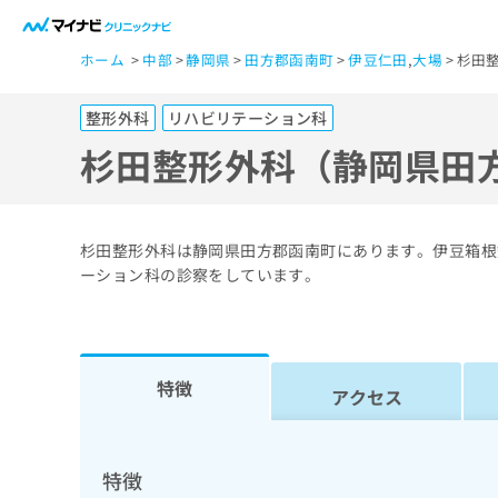
一
ホーム
中部
静岡県
田方郡函南町
伊豆仁田
,
大場
杉田
般
ユ
整形外科
リハビリテーション科
ー
ザ
杉田整形外科（静岡県田
ー
の
方
杉田整形外科は静岡県田方郡函南町にあります。伊豆箱根
は
ーション科の診察をしています。
こ
ち
ら
特徴
アクセス
医
マ
療
イ
ナ
関
特徴
ビ