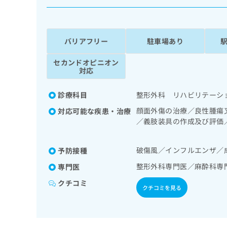
係
ク
者
リ
の
ニ
ッ
方
バリアフリー
駐車場あり
ク
は
ナ
セカンドオピニオン
こ
ビ
対応
ち
に
関
ら
診療科目
整形外科 リハビリテーシ
す
る
顔面外傷の治療／良性腫瘍
対応可能な疾患・治療
お
／義肢装具の作成及び評価
広
広
問
理（専ら画像診断を担当す
告
告
い
出
代
合
破傷風／インフルエンザ／
予防接種
稿
わ
理
整形外科専門医／麻酔科専
専門医
の
せ
店
お
は
クチコミ
の
クチコミを見る
問
こ
い
方
ち
合
ら
は
わ
こ