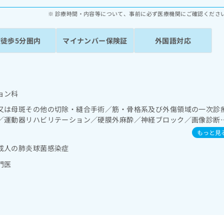
診療時間・内容等について、事前に必ず医療機関にご確認くださ
駅徒歩5分圏内
マイナンバー保険証
外国語対応
ョン科
又は母斑その他の切除・縫合手術／筋・骨格系及び外傷領域の一次診
／運動器リハビリテーション／硬膜外麻酔／神経ブロック／画像診断
る医師による読影）／漢方薬の処方
もっと見
成人の肺炎球菌感染症
門医