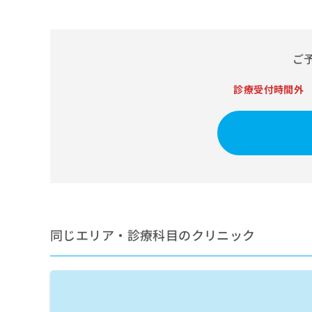
せ
こち
ち
らは
は
マイ
こ
ら
ナビ
ち
クリ
ご
ら
ニッ
クナ
広
ビサ
診療受付時間外
広
資
イト
告
告
への
料
出
出
お問
の
稿
合せ
稿
ご
の
フォ
の
請
お
ーム
お
求
問
とな
問
りま
は
い
い
す。
こ
合
合
クリ
ち
わ
ニッ
わ
ら
せ
クの
せ
同じエリア・診療科目のクリニック
は
予
は
約・
こ
こ
無
症状
ち
ち
のご
料
ら
相談
ら
情
など
報
はで