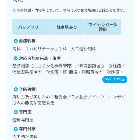
ッ
は
ク
診療時間・内容等について、事前に必ず医療機関にご確認ください。
こ
ナ
ち
ビ
ら
マイナンバー保
バリアフリー
駐車場あり
に
険証
関
広
す
診療科目
広
告
る
告
内科 リハビリテーション科 人工透析内科
代
お
出
対応可能な疾患・治療
理
問
稿
店
い
禁煙指導（ニコチン依存症管理）／呼吸器領域の一次診療／
の
消化器系領域の一次診療／肝･胆道・膵臓領域の一次診療／
合
の
お
循環器系領域の一次診療／ホルター型心電図検査／腎･泌尿
わ
方
問
もっと見る
器系領域の一次診療／血液透析／内分泌･代謝･栄養領域の一
せ
い
は
予防接種
次診療
は
合
こ
麻しん及び風しんの二種混合／日本脳炎／インフルエンザ／
こ
わ
ち
成人の肺炎球菌感染症
ち
せ
ら
ら
は
専門医
こ
透析専門医
こち
ち
広
らは
専門外来
広
ら
告
マイ
告
出
人工透析内科
ナビ