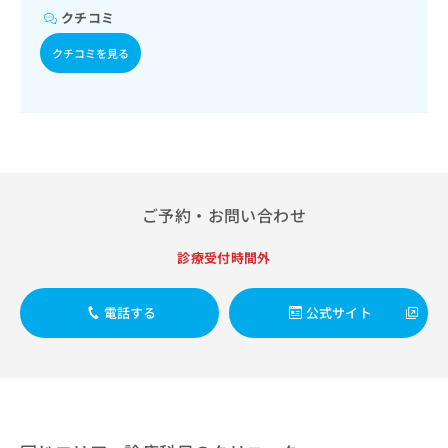
出
稿
クリ
資
クチコミ
稿
ニッ
の
料
クナ
の
お
の
クチコミを見る
ビサ
お
問
ご
イト
問
い
請
への
い
合
お問
求
合
合せ
わ
は
フォ
わ
せ
こ
ーム
せ
は
ち
とな
は
こ
ら
りま
こ
ち
す。
ご予約・お問い合わせ
ち
ら
クリ
無
ら
ニッ
料
診療受付時間外
クの
資
情
予
料
報
約・
電話する
公式サイト
の
症状
拡
のご
ご
充
相談
請
の
など
求
お
はで
は
申
きま
こ
せん
し
ので
ち
込