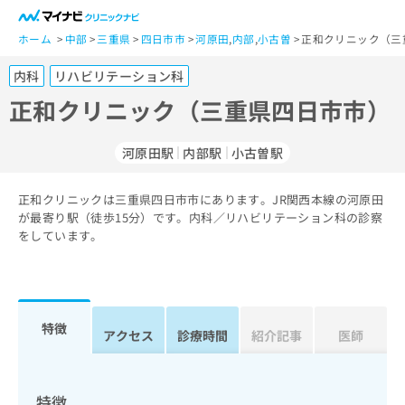
一
般
ホーム
中部
三重県
四日市市
河原田
,
内部
,
小古曽
正和クリニック（三
ユ
内科
リハビリテーション科
ー
ザ
正和クリニック（三重県四日市市）
ー
の
河原田駅
内部駅
小古曽駅
方
は
こ
正和クリニックは三重県四日市市にあります。JR関西本線の河原田
が最寄り駅（徒歩15分）です。内科／リハビリテーション科の診察
ち
をしています。
ら
医
マ
療
イ
関
ナ
特徴
アクセス
診療時間
紹介記事
医師
係
ビ
者
ク
の
リ
方
ニ
特徴