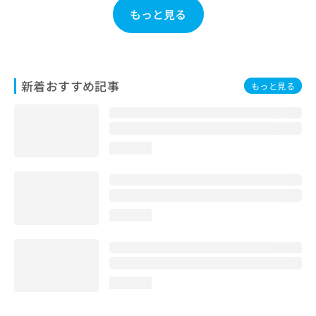
お
もっと見る
問
い
合
わ
せ
新着おすすめ記事
もっと見る
は
こ
ち
ら
loading...
loading...
loading...