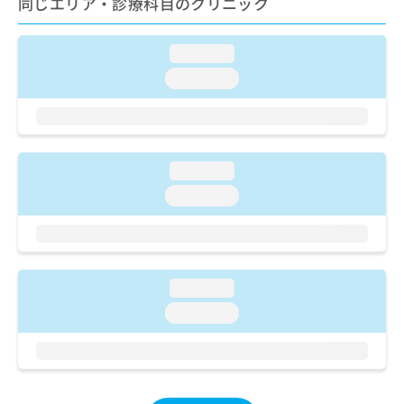
同じエリア・診療科目のクリニック
ご了
ら
み
承く
は
ださ
こ
無
い。
loading...
ち
料
loading...
ら
情
報
拡
掲
充
載
の
情
loading...
お
報
申
の
loading...
し
修
込
正
み
は
は
こ
こ
ち
loading...
ち
ら
loading...
ら
そ
の
他
の