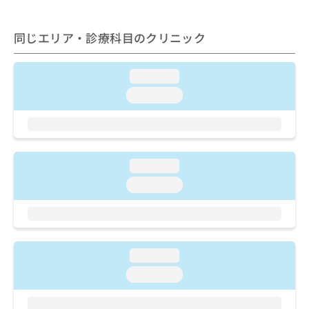
ご了
ら
み
承く
は
ださ
こ
同じエリア・診療科目のクリニック
無
い。
ち
料
ら
情
loading...
報
拡
掲
loading...
充
載
の
情
お
報
申
の
し
修
loading...
込
正
loading...
み
は
は
こ
こ
ち
ち
ら
ら
loading...
そ
loading...
の
他
の