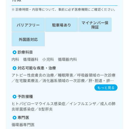
ッ
は
ク
診療時間・内容等について、事前に必ず医療機関にご確認ください。
こ
ナ
ち
ビ
ら
マイナンバー保
バリアフリー
駐車場あり
に
険証
関
広
す
広
外国語対応
告
る
告
代
お
出
診療科目
理
問
稿
内科 循環器科 小児科 循環器内科
店
い
の
合
の
お
対応可能な疾患・治療
わ
方
問
アトピー性皮膚炎の治療／睡眠障害／呼吸器領域の一次診療
せ
い
は
／在宅酸素療法／消化器系領域の一次診療／肝･胆道・膵臓
は
合
こ
領域の一次診療／循環器系領域の一次診療／ホルター型心電
もっと見る
こ
わ
図検査／腎･泌尿器系領域の一次診療／糖尿病による合併症
ち
ち
せ
予防接種
に対する継続的な管理及び指導／小児領域の一次診療／漢方
ら
ら
は
薬の処方
ヒトパピローマウイルス感染症／インフルエンザ／成人の肺
こ
炎球菌感染症／B型肝炎
こち
ち
広
らは
専門医
広
ら
告
マイ
循環器専門医
告
出
ナビ