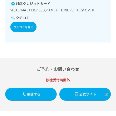
出
稿
クリ
資
対応クレジットカード
稿
ニッ
の
料
VISA／MASTER／JCB／AMEX／DINERS／DISCOVER
クナ
の
お
の
ビサ
お
問
クチコミ
ご
イト
問
い
請
への
クチコミを見る
い
合
お問
求
合
合せ
わ
は
フォ
わ
せ
こ
ーム
せ
は
ち
とな
は
こ
ら
りま
こ
ち
す。
ち
ら
クリ
無
ら
ニッ
料
クの
ご予約・お問い合わせ
資
情
予
料
報
約・
診療受付時間外
の
症状
拡
のご
ご
充
相談
請
の
電話する
公式サイト
など
求
お
はで
は
申
きま
こ
せん
し
ので
ち
込