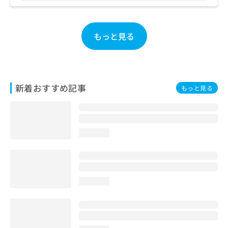
お
問
い
もっと見る
合
わ
せ
は
こ
新着おすすめ記事
ち
もっと見る
ら
loading...
loading...