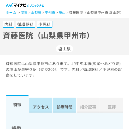
一
般
ホーム
関東
山梨県
甲州市
塩山
斉藤医院（山梨県甲州市 塩山駅）
ユ
内科
循環器科
小児科
ー
ザ
斉藤医院（山梨県甲州市）
ー
の
塩山駅
方
は
こ
斉藤医院は山梨県甲州市にあります。JR中央本線(高尾～みどり湖)
の塩山が最寄り駅（徒歩20分）です。内科／循環器科／小児科の診
ち
察をしています。
ら
医
マ
療
イ
関
ナ
特徴
アクセス
診療時間
紹介記事
医師
係
ビ
者
ク
の
リ
方
ニ
特徴