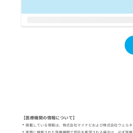
拡
資
きま
充
料
せん
の
ので
の
ご了
お
ご
承く
申
請
ださ
し
求
い。
込
は
み
こ
は
ち
こ
ら
ち
ら
無
料
掲
情
載
報
情
拡
報
充
の
の
修
お
【医療機関の情報について】
正
申
掲載している情報は、株式会社マイナビおよび株式会社ウェルネ
は
し
こ
実際に検索された医療機関で受診を希望される場合は、必ず医療
込