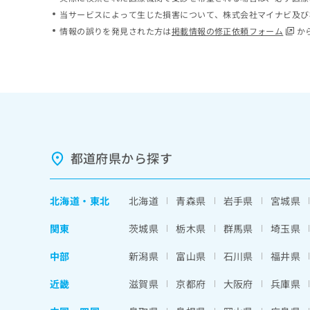
ち
み
当サービスによって生じた損害について、株式会社マイナビ及び
ら
は
情報の誤りを発見された方は
掲載情報の修正依頼フォーム
か
こ
ち
そ
ら
の
他
の
お
問
い
都道府県から探す
合
わ
せ
北海道
・
東北
北海道
青森県
岩手県
宮城県
は
こ
関東
茨城県
栃木県
群馬県
埼玉県
ち
ら
中部
新潟県
富山県
石川県
福井県
近畿
滋賀県
京都府
大阪府
兵庫県