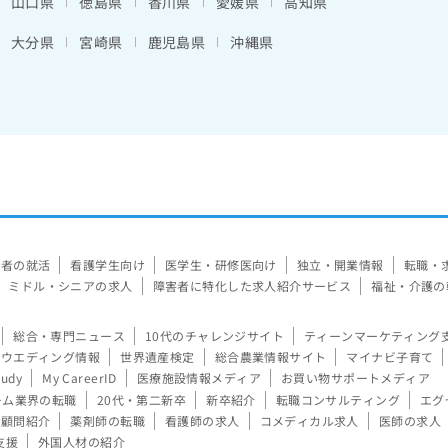
山口県
徳島県
香川県
愛媛県
高知県
大分県
宮崎県
鹿児島県
沖縄県
験者の就活
看護学生向け
医学生・研修医向け
独立・開業情報
転職・
ミドル・シニアの求人
障害者に特化した求人紹介サービス
福祉・介護の
総合・専門ニュース
10代のチャレンジサイト
ティーンマーケティング
ウエディング情報
世界遺産検定
総合農業情報サイト
マイナビ子育て
tudy
My CareerID
医療施設情報メディア
お買い物サポートメディア
ーム業界の転職
20代・第二新卒
新卒紹介
転職コンサルティング
エグ
顧問紹介
薬剤師の転職
看護師の求人
コメディカル求人
医師の求人
支援
外国人材の紹介