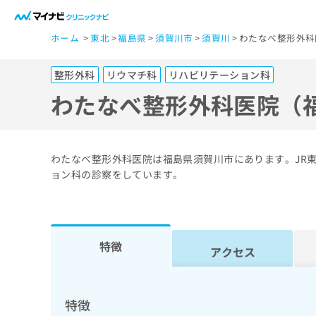
一
ホーム
東北
福島県
須賀川市
須賀川
わたなべ整形外科
般
ユ
整形外科
リウマチ科
リハビリテーション科
ー
ザ
わたなべ整形外科医院（
ー
の
方
わたなべ整形外科医院は福島県須賀川市にあります。JR
は
ョン科の診察をしています。
こ
ち
ら
特徴
アクセス
医
マ
療
イ
ナ
関
特徴
ビ