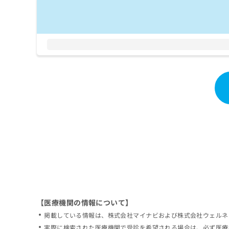
拡
資
きま
充
料
せん
の
ので
の
ご了
お
ご
承く
申
請
ださ
し
求
い。
込
は
み
こ
は
ち
こ
ら
ち
ら
無
料
掲
情
載
報
情
拡
報
充
の
の
修
お
【医療機関の情報について】
正
申
掲載している情報は、株式会社マイナビおよび株式会社ウェルネ
は
し
こ
実際に検索された医療機関で受診を希望される場合は、必ず医療
込