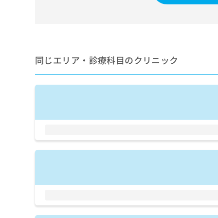
せ
こち
ち
らは
は
マイ
こ
ら
ナビ
ち
クリ
ら
ニッ
クナ
同じエリア・診療科目のクリニック
広
ビサ
広
資
イト
告
告
への
料
出
出
お問
の
稿
合せ
稿
ご
の
フォ
の
請
お
ーム
お
求
問
とな
問
りま
は
い
い
す。
こ
合
合
クリ
ち
わ
ニッ
わ
ら
せ
クの
せ
は
予
は
約・
こ
こ
無
症状
ち
ち
のご
料
ら
相談
ら
情
など
報
はで