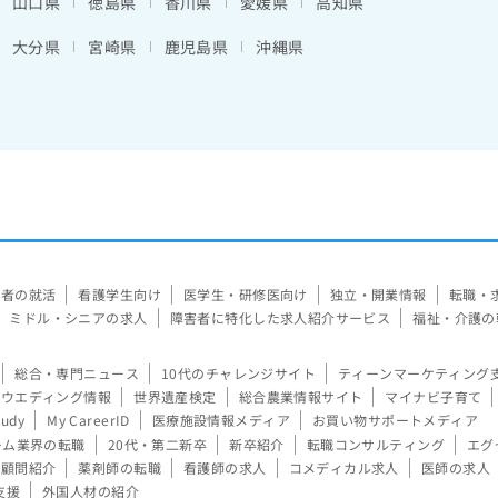
山口県
徳島県
香川県
愛媛県
高知県
大分県
宮崎県
鹿児島県
沖縄県
験者の就活
看護学生向け
医学生・研修医向け
独立・開業情報
転職・
ミドル・シニアの求人
障害者に特化した求人紹介サービス
福祉・介護の
総合・専門ニュース
10代のチャレンジサイト
ティーンマーケティング
ウエディング情報
世界遺産検定
総合農業情報サイト
マイナビ子育て
tudy
My CareerID
医療施設情報メディア
お買い物サポートメディア
ーム業界の転職
20代・第二新卒
新卒紹介
転職コンサルティング
エグ
顧問紹介
薬剤師の転職
看護師の求人
コメディカル求人
医師の求人
支援
外国人材の紹介