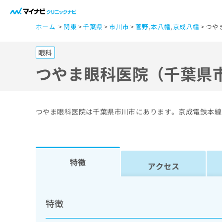
一
ホーム
関東
千葉県
市川市
菅野
,
本八幡
,
京成八幡
つや
般
ユ
眼科
ー
ザ
つやま眼科医院（千葉県
ー
の
方
つやま眼科医院は千葉県市川市にあります。京成電鉄本線
は
こ
ち
ら
特徴
アクセス
医
マ
療
イ
特徴
ナ
関
ビ