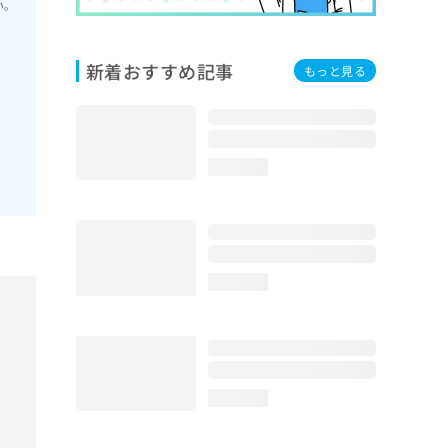
い。
新着おすすめ記事
もっと見る
loading...
loading...
loading...