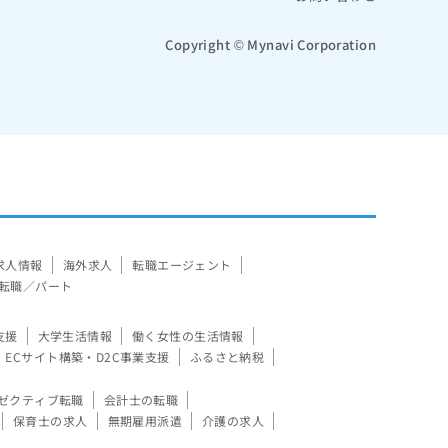
Copyright © Mynavi Corporation
求人情報
海外求人
転職エージェント
転職／パート
支援
大学生活情報
働く女性の生活情報
ECサイト構築・D2C事業支援
ふるさと納税
ゼクティブ転職
会計士の転職
保育士の求人
無期雇用派遣
介護の求人