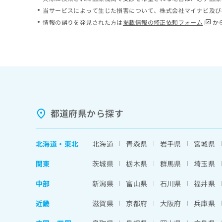
ち
み
当サービスによって生じた損害について、株式会社マイナビ及び
ら
は
情報の誤りを発見された方は
掲載情報の修正依頼フォーム
か
こ
ち
そ
ら
の
他
の
お
問
い
都道府県から探す
合
わ
せ
北海道
・
東北
北海道
青森県
岩手県
宮城県
は
こ
関東
茨城県
栃木県
群馬県
埼玉県
ち
ら
中部
新潟県
富山県
石川県
福井県
近畿
滋賀県
京都府
大阪府
兵庫県