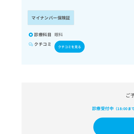
係
ク
者
リ
の
ニ
マイナンバー保険証
ッ
方
ク
は
ナ
診療科目
眼科
こ
ビ
クチコミ
ち
に
クチコミを見る
関
ら
す
る
お
広
広
問
告
告
い
出
代
合
稿
わ
ご
理
の
せ
店
お
は
診療受付中
（18:00ま
の
問
こ
い
方
ち
合
ら
は
わ
こ