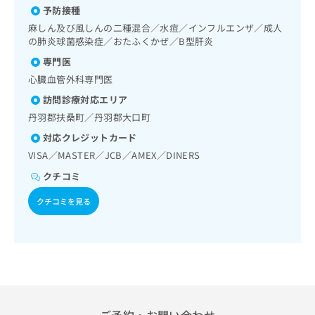
出
稿
クリ
資
予防接種
ホルター型心電図検査／腎･泌尿器系領域の一次診療／内分
稿
ニッ
の
料
泌･代謝･栄養領域の一次診療／インスリン療法／糖尿病患者
麻しん及び風しんの二種混合／水痘／インフルエンザ／成人
クナ
の
お
の
教育（食事療法、運動療法、自己血糖測定）／血液・免疫系
の肺炎球菌感染症／おたふくかぜ／B型肝炎
ビサ
お
問
ご
領域の一次診療／筋・骨格系及び外傷領域の一次診療／小児
イト
問
専門医
い
請
領域の一次診療／神経ブロック／医療用麻薬によるがん疼痛
への
い
合
お問
求
治療／漢方薬の処方／在宅における看取り
心臓血管外科専門医
合
合せ
わ
は
訪問診療対応エリア
フォ
わ
せ
こ
ーム
せ
丹羽郡扶桑町／丹羽郡大口町
は
ち
とな
は
こ
ら
りま
対応クレジットカード
こ
ち
す。
VISA／MASTER／JCB／AMEX／DINERS
ち
ら
クリ
無
ら
ニッ
クチコミ
料
クの
資
情
予
クチコミを見る
料
報
約・
の
症状
拡
のご
ご
充
相談
請
の
など
求
お
はで
は
申
きま
こ
せん
し
ので
ち
込