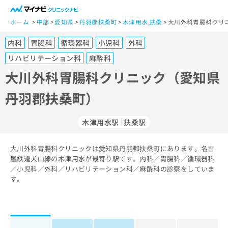
一
般
ホーム
中部
愛知県
丹羽郡扶桑町
木津用水
,
扶桑
大川外科胃腸科クリ
ユ
内科
胃腸科
循環器科
小児科
外科
ー
ザ
リハビリテーション科
麻酔科
ー
大川外科胃腸科クリニック（愛知県
の
方
丹羽郡扶桑町）
は
こ
木津用水駅
扶桑駅
ち
ら
大川外科胃腸科クリニックは愛知県丹羽郡扶桑町にあります。名古
医
屋鉄道犬山線の木津用水が最寄り駅です。内科／胃腸科／循環器科
マ
療
／小児科／外科／リハビリテーション科／麻酔科の診察をしていま
イ
関
す。
ナ
係
ビ
者
ク
の
リ
方
ニ