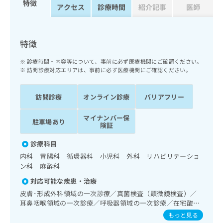
特徴
ッ
は
アクセス
診療時間
紹介記事
医師
ク
こ
ナ
ち
ビ
ら
特徴
に
関
広
診療時間・内容等について、事前に必ず医療機関にご確認ください。
す
広
訪問診療対応エリアは、事前に必ず医療機関にご確認ください。
告
る
告
代
お
出
理
問
稿
訪問診療
オンライン診療
バリアフリー
店
い
の
合
の
お
マイナンバー保
駐車場あり
わ
険証
方
問
せ
い
は
診療科目
は
合
こ
こ
わ
内科 胃腸科 循環器科 小児科 外科 リハビリテーショ
ち
ち
せ
ン科 麻酔科
ら
ら
は
対応可能な疾患・治療
こ
こち
皮膚･形成外科領域の一次診療／真菌検査（顕微鏡検査）／
ち
広
らは
耳鼻咽喉領域の一次診療／呼吸器領域の一次診療／在宅酸素
広
ら
告
マイ
療法／消化器系領域の一次診療／上部消化管内視鏡検査／
もっと見る
告
出
ナビ
肝･胆道・膵臓領域の一次診療／循環器系領域の一次診療／