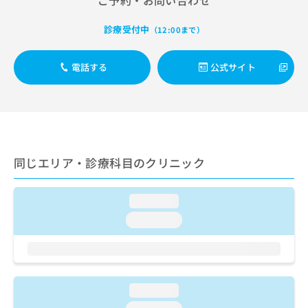
ご予約・お問い合わせ
ご了
ら
み
承く
は
ださ
診療受付中
（12:00まで）
こ
無
い。
ち
料
ら
情
電話する
公式サイト
報
拡
掲
充
載
の
情
お
報
申
の
し
同じエリア・診療科目のクリニック
修
込
正
み
は
loading...
は
こ
こ
ち
loading...
ち
ら
ら
そ
の
他
loading...
の