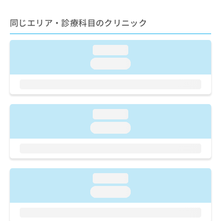
ご了
ら
み
承く
は
ださ
同じエリア・診療科目のクリニック
こ
無
い。
ち
料
ら
情
loading...
報
loading...
拡
掲
充
載
の
情
お
報
申
の
loading...
し
修
込
正
loading...
み
は
は
こ
こ
ち
ち
ら
ら
loading...
そ
loading...
の
他
の