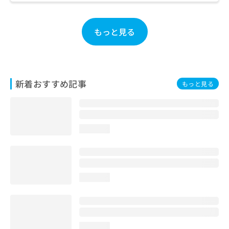
お
問
い
もっと見る
合
わ
せ
は
こ
新着おすすめ記事
もっと見る
ち
ら
loading...
loading...
loading...