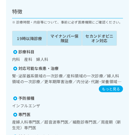
ッ
は
ク
こ
特徴
ナ
ち
ビ
診療時間・内容等について、事前に必ず医療機関にご確認ください。
ら
に
関
マイナンバー保
セカンドオピニ
広
19時以降診療
す
広
険証
オン対応
告
る
告
代
お
診療科目
出
理
問
稿
内科 産科 婦人科
店
い
の
対応可能な疾患・治療
合
の
お
わ
腎･泌尿器系領域の一次診療／産科領域の一次診療／婦人科
方
問
せ
領域の一次診療／更年期障害治療／内分泌･代謝･栄養領域の
い
は
一次診療／内分泌機能検査／漢方薬の処方
は
合
もっと見る
こ
こ
わ
ち
予防接種
ち
せ
ら
ら
インフルエンザ
は
こ
専門医
こち
ち
広
産婦人科専門医／超音波専門医／細胞診専門医／周産期（新
らは
広
ら
告
マイ
生児）専門医
告
出
ナビ