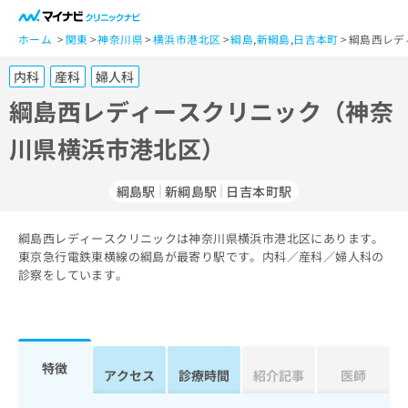
一
般
ホーム
関東
神奈川県
横浜市港北区
綱島
,
新綱島
,
日吉本町
綱島西レデ
ユ
内科
産科
婦人科
ー
ザ
綱島西レディースクリニック（神奈
ー
川県横浜市港北区）
の
方
は
綱島駅
新綱島駅
日吉本町駅
こ
ち
綱島西レディースクリニックは神奈川県横浜市港北区にあります。
ら
東京急行電鉄東横線の綱島が最寄り駅です。内科／産科／婦人科の
診察をしています。
医
マ
療
イ
関
ナ
係
ビ
者
ク
特徴
アクセス
診療時間
紹介記事
医師
の
リ
方
ニ