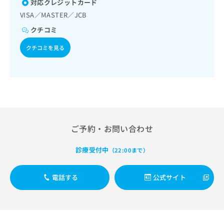
対応クレジットカード
出
稿
クリ
資
稿
ニッ
の
VISA／MASTER／JCB
料
クナ
の
お
の
ビサ
クチコミ
お
問
ご
イト
問
い
請
への
クチコミを見る
い
合
お問
求
合
合せ
わ
は
フォ
わ
せ
こ
ーム
せ
は
ち
とな
は
こ
ら
りま
こ
ち
す。
ち
ら
クリ
無
ら
ニッ
ご予約・お問い合わせ
料
クの
資
情
予
料
報
約・
診療受付中
（22:00まで）
の
症状
拡
のご
ご
充
相談
請
電話する
公式サイト
の
など
求
お
はで
は
申
きま
こ
せん
し
ので
ち
込