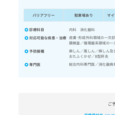
係
ク
者
リ
の
ニ
バリアフリー
駐車場あり
マイ
ッ
方
ク
は
ナ
診療科目
内科 消化器科
こ
ビ
皮膚･形成外科領域の一次
対応可能な疾患・治療
ち
に
鏡検査／循環器系領域の一
関
ら
す
麻しん／風しん／麻しん及
予防接種
る
おたふくかぜ／B型肝炎
お
広
総合内科専門医／消化器病
専門医
広
問
告
告
い
出
代
合
稿
わ
理
の
せ
店
お
は
の
問
こ
い
方
ち
ご
合
ら
は
わ
こ