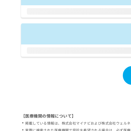
拡
資
きま
充
料
せん
の
ので
の
ご了
お
ご
承く
申
請
ださ
し
求
い。
込
は
み
こ
は
ち
こ
ら
ち
ら
無
料
掲
情
載
報
情
拡
報
充
の
の
修
お
【医療機関の情報について】
正
申
掲載している情報は、株式会社マイナビおよび株式会社ウェルネ
は
し
こ
実際に検索された医療機関で受診を希望される場合は、必ず医療
込