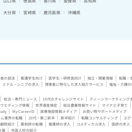
山口県
徳島県
香川県
愛媛県
高知県
大分県
宮崎県
鹿児島県
沖縄県
験者の就活
看護学生向け
医学生・研修医向け
独立・開業情報
転職・
ミドル・シニアの求人
障害者に特化した求人紹介サービス
福祉・介護の
総合・専門ニュース
10代のチャレンジサイト
ティーンマーケティング
ウエディング情報
世界遺産検定
総合農業情報サイト
マイナビ子育て
tudy
My CareerID
医療施設情報メディア
お買い物サポートメディア
ーム業界の転職
20代・第二新卒
新卒紹介
転職コンサルティング
エグ
顧問紹介
薬剤師の転職
看護師の求人
コメディカル求人
医師の求人
支援
外国人材の紹介