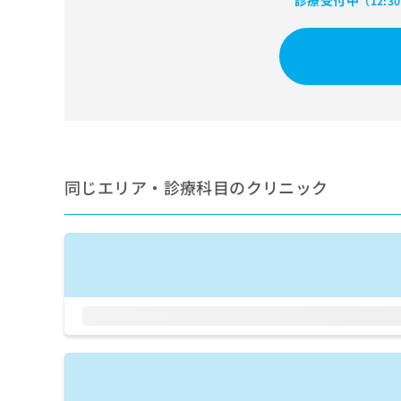
診療受付中
（12:3
せ
こち
ち
らは
は
マイ
こ
ら
ナビ
ち
クリ
ら
ニッ
クナ
広
ビサ
広
資
イト
告
告
への
料
出
出
お問
の
稿
合せ
稿
ご
の
同じエリア・診療科目のクリニック
フォ
の
請
お
ーム
お
求
問
とな
問
りま
は
い
い
す。
こ
合
合
クリ
ち
わ
ニッ
わ
ら
せ
クの
せ
は
予
は
約・
こ
こ
無
症状
ち
ち
のご
料
ら
相談
ら
情
など
報
はで