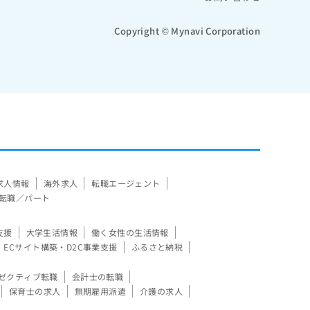
Copyright © Mynavi Corporation
求人情報
海外求人
転職エージェント
転職／パート
支援
大学生活情報
働く女性の生活情報
ECサイト構築・D2C事業支援
ふるさと納税
ゼクティブ転職
会計士の転職
保育士の求人
無期雇用派遣
介護の求人