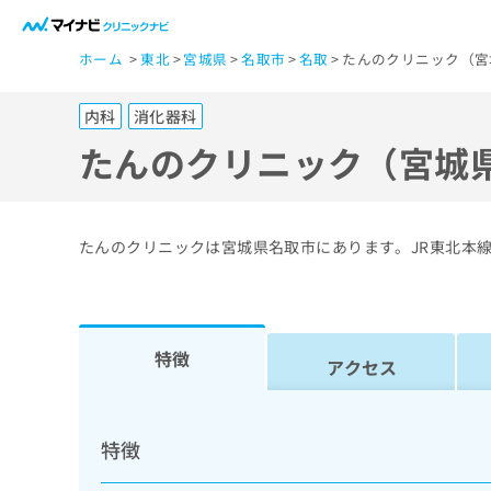
一
ホーム
東北
宮城県
名取市
名取
たんのクリニック（宮
般
ユ
内科
消化器科
ー
ザ
たんのクリニック（宮城
ー
の
方
たんのクリニックは宮城県名取市にあります。JR東北本
は
こ
ち
ら
特徴
アクセス
医
マ
療
イ
特徴
ナ
関
ビ