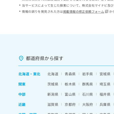
ち
み
当サービスによって生じた損害について、株式会社マイナビ及び
ら
は
情報の誤りを発見された方は
掲載情報の修正依頼フォーム
か
こ
ち
そ
ら
の
他
の
お
問
い
都道府県から探す
合
わ
せ
北海道
・
東北
北海道
青森県
岩手県
宮城県
は
こ
関東
茨城県
栃木県
群馬県
埼玉県
ち
ら
中部
新潟県
富山県
石川県
福井県
近畿
滋賀県
京都府
大阪府
兵庫県