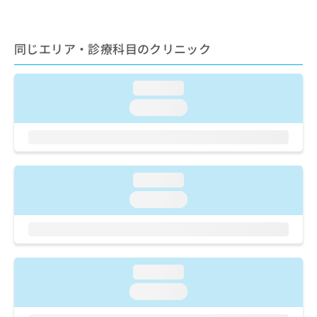
出
稿
クリ
資
稿
ニッ
の
料
クナ
の
お
の
ビサ
お
同じエリア・診療科目のクリニック
問
ご
イト
問
い
請
への
い
合
お問
求
loading...
合
合せ
わ
は
フォ
わ
せ
こ
loading...
ーム
せ
は
ち
とな
は
こ
ら
りま
こ
ち
す。
ち
ら
クリ
無
ら
ニッ
loading...
料
クの
資
情
予
loading...
料
報
約・
の
症状
拡
のご
ご
充
相談
請
の
など
求
お
はで
loading...
は
申
きま
loading...
こ
せん
し
ので
ち
込