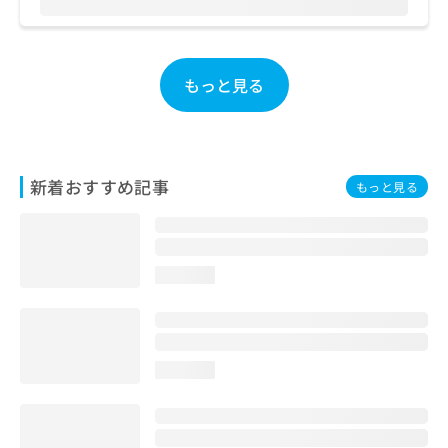
ご了
ら
み
承く
は
ださ
こ
無
い。
ち
料
もっと見る
ら
情
報
拡
掲
充
載
の
情
新着おすすめ記事
もっと見る
お
報
申
の
し
修
込
正
み
は
loading...
は
こ
こ
ち
ち
ら
ら
loading...
そ
の
他
の