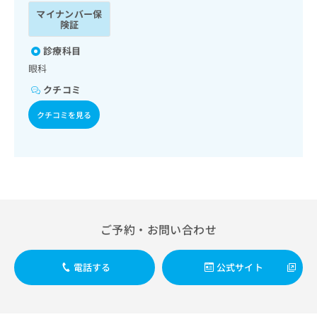
ッ
は
マイナンバー保
ク
こ
険証
ナ
ち
ビ
診療科目
ら
に
眼科
関
広
クチコミ
す
広
告
る
告
クチコミを見る
代
お
出
理
問
稿
店
い
の
合
の
お
わ
方
問
せ
い
は
は
合
こ
こ
わ
ち
ご予約・お問い合わせ
ち
せ
ら
ら
は
こ
電話する
公式サイト
こち
ち
広
らは
広
ら
告
マイ
告
出
ナビ