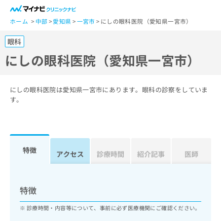
一
般
ホーム
中部
愛知県
一宮市
にしの眼科医院（愛知県一宮市）
ユ
眼科
ー
ザ
にしの眼科医院（愛知県一宮市）
ー
の
方
にしの眼科医院は愛知県一宮市にあります。眼科の診察をしていま
は
す。
こ
ち
ら
特徴
医
アクセス
診療時間
紹介記事
医師
マ
療
イ
関
ナ
係
ビ
特徴
者
ク
の
リ
診療時間・内容等について、事前に必ず医療機関にご確認ください。
方
ニ