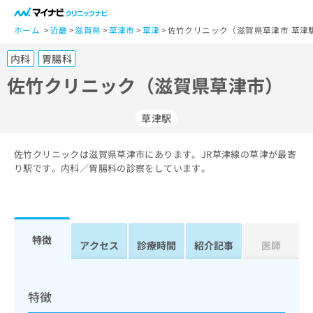
一
般
ホーム
近畿
滋賀県
草津市
草津
佐竹クリニック（滋賀県草津市 草津
ユ
内科
胃腸科
ー
ザ
佐竹クリニック（滋賀県草津市）
ー
の
草津駅
方
は
こ
佐竹クリニックは滋賀県草津市にあります。JR草津線の草津が最寄
り駅です。内科／胃腸科の診察をしています。
ち
ら
医
マ
療
イ
特徴
アクセス
診療時間
紹介記事
医師
関
ナ
係
ビ
者
ク
の
リ
特徴
方
ニ