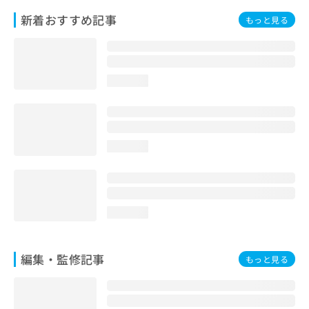
お
新着おすすめ記事
もっと見る
問
い
合
わ
せ
loading...
は
こ
ち
ら
loading...
loading...
編集・監修記事
もっと見る