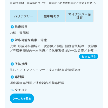
ッ
は
診療時間・内容等について、事前に必ず医療機関にご確認ください。
ク
こ
ナ
ち
マイナンバー保
バリアフリー
駐車場あり
ビ
険証
ら
に
関
診療科目
広
す
広
内科 胃腸科
告
る
告
代
対応可能な疾患・治療
お
出
理
問
皮膚･形成外科領域の一次診療／神経･脳血管領域の一次診療
稿
店
／呼吸器領域の一次診療／消化器系領域の一次診療／上部消
い
の
化管内視鏡検査／下部消化管内視鏡検査／下部消化管内視鏡
合
の
お
もっと見る
的切除術／肝･胆道・膵臓領域の一次診療／循環器系領域の
わ
方
問
予防接種
一次診療／腎･泌尿器系領域の一次診療／内分泌･代謝･栄養
せ
い
は
領域の一次診療／血液・免疫系領域の一次診療／漢方薬の処
風しん／インフルエンザ／成人の肺炎球菌感染症
は
合
こ
方
こ
わ
専門医
ち
ち
せ
ら
消化器病専門医／消化器内視鏡専門医
ら
は
クチコミ
こ
こち
ち
広
らは
クチコミを見る
広
ら
告
マイ
告
出
ナビ