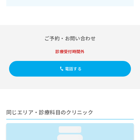
出
稿
クリ
資
稿
ニッ
の
料
クナ
の
お
の
ビサ
お
問
ご
イト
問
い
請
への
い
合
お問
求
ご予約・お問い合わせ
合
合せ
わ
は
フォ
わ
せ
こ
ーム
診療受付時間外
せ
は
ち
とな
は
こ
ら
りま
こ
ち
す。
電話する
ち
ら
クリ
無
ら
ニッ
料
クの
資
情
予
料
報
約・
の
症状
拡
のご
ご
充
相談
請
同じエリア・診療科目のクリニック
の
など
求
お
はで
は
申
きま
loading...
こ
せん
し
ので
ち
込
loading...