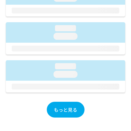
ご了
ら
み
承く
は
ださ
こ
無
い。
ち
料
ら
情
loading...
報
loading...
拡
掲
充
載
の
情
お
報
申
の
loading...
し
修
込
loading...
正
み
は
は
こ
こ
ち
ち
ら
ら
もっと見る
そ
の
他
の