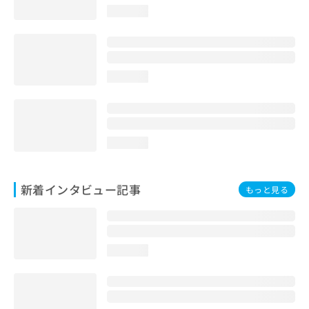
loading...
loading...
loading...
新着インタビュー記事
もっと見る
loading...