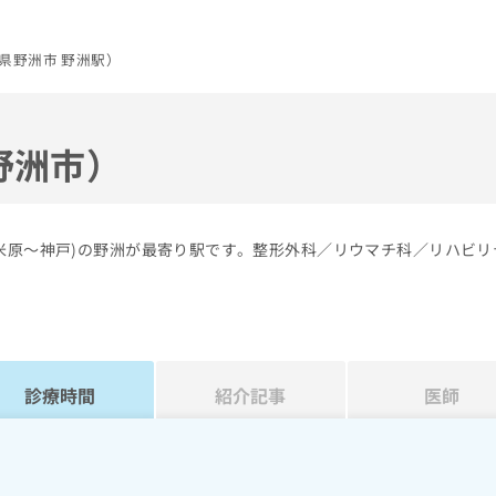
県野洲市 野洲駅）
野洲市）
(米原～神戸)の野洲が最寄り駅です。整形外科／リウマチ科／リハビリ
診療時間
紹介記事
医師