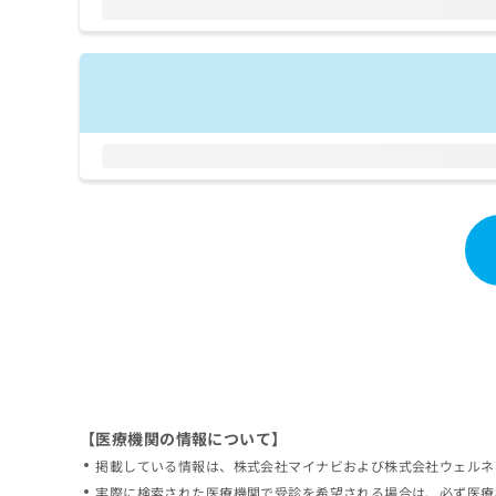
拡
資
きま
充
料
せん
の
ので
の
ご了
お
ご
承く
申
請
ださ
し
求
い。
込
は
み
こ
は
ち
こ
ら
ち
ら
無
料
掲
情
載
報
情
拡
報
充
の
の
修
お
【医療機関の情報について】
正
申
掲載している情報は、株式会社マイナビおよび株式会社ウェルネ
は
し
こ
実際に検索された医療機関で受診を希望される場合は、必ず医療
込