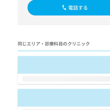
せ
こち
ち
らは
は
電話する
マイ
こ
ら
ナビ
ち
クリ
ら
ニッ
クナ
広
ビサ
広
資
イト
告
告
への
料
出
出
同じエリア・診療科目のクリニック
お問
の
稿
合せ
稿
ご
の
フォ
の
請
お
ーム
お
求
問
とな
問
りま
は
い
い
す。
こ
合
合
クリ
ち
わ
ニッ
わ
ら
せ
クの
せ
は
予
は
約・
こ
こ
無
症状
ち
ち
のご
料
ら
相談
ら
情
など
報
はで