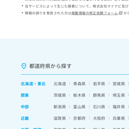
ち
み
当サービスによって生じた損害について、株式会社マイナビ及び
ら
は
情報の誤りを発見された方は
掲載情報の修正依頼フォーム
か
こ
ち
そ
ら
の
他
の
お
問
い
都道府県から探す
合
わ
せ
北海道
・
東北
北海道
青森県
岩手県
宮城県
は
こ
関東
茨城県
栃木県
群馬県
埼玉県
ち
ら
中部
新潟県
富山県
石川県
福井県
近畿
滋賀県
京都府
大阪府
兵庫県