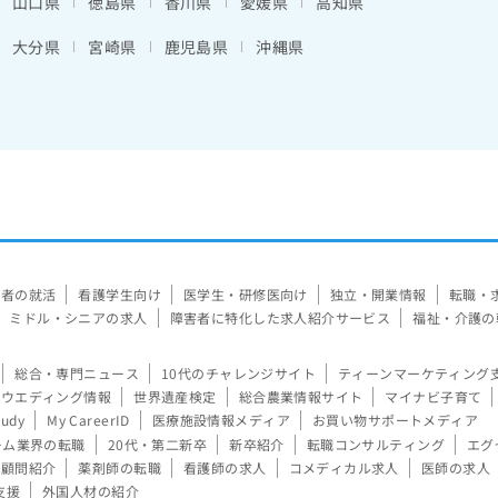
山口県
徳島県
香川県
愛媛県
高知県
大分県
宮崎県
鹿児島県
沖縄県
験者の就活
看護学生向け
医学生・研修医向け
独立・開業情報
転職・
ミドル・シニアの求人
障害者に特化した求人紹介サービス
福祉・介護の
総合・専門ニュース
10代のチャレンジサイト
ティーンマーケティング
ウエディング情報
世界遺産検定
総合農業情報サイト
マイナビ子育て
tudy
My CareerID
医療施設情報メディア
お買い物サポートメディア
ーム業界の転職
20代・第二新卒
新卒紹介
転職コンサルティング
エグ
顧問紹介
薬剤師の転職
看護師の求人
コメディカル求人
医師の求人
支援
外国人材の紹介