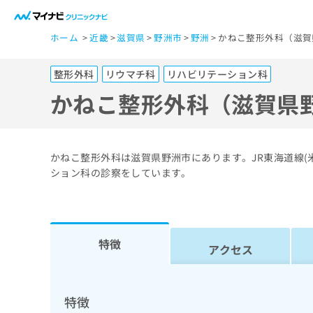
一
ホーム
近畿
滋賀県
野洲市
野洲
かねこ整形外科（滋賀
般
ユ
整形外科
リウマチ科
リハビリテーション科
ー
ザ
かねこ整形外科（滋賀県
ー
の
方
かねこ整形外科は滋賀県野洲市にあります。JR東海道線
は
ション科の診察をしています。
こ
ち
ら
特徴
アクセス
医
マ
療
イ
ナ
関
特徴
ビ