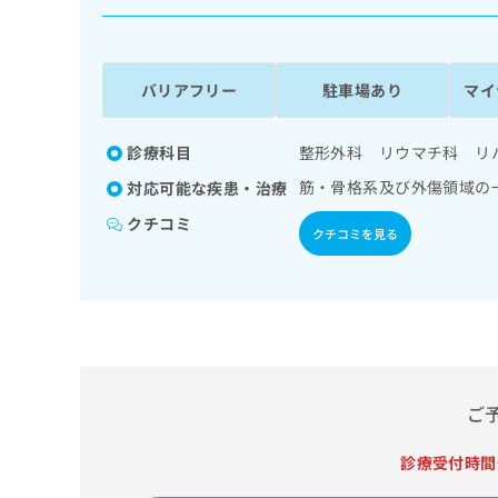
係
ク
者
リ
の
ニ
ッ
方
バリアフリー
駐車場あり
マイ
ク
は
ナ
こ
ビ
診療科目
整形外科 リウマチ科 リ
ち
に
筋・骨格系及び外傷領域の
対応可能な疾患・治療
関
ら
す
クチコミ
クチコミを見る
る
お
広
広
問
告
告
い
出
代
合
稿
わ
理
の
せ
店
お
は
の
ご
問
こ
い
方
ち
合
ら
診療受付時間
は
わ
こ