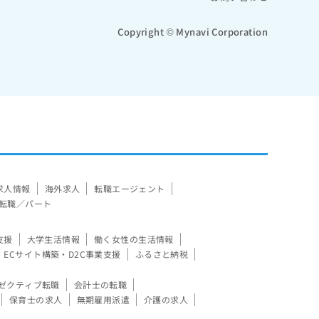
Copyright © Mynavi Corporation
求人情報
海外求人
転職エージェント
転職／パート
支援
大学生活情報
働く女性の生活情報
ECサイト構築・D2C事業支援
ふるさと納税
ゼクティブ転職
会計士の転職
保育士の求人
無期雇用派遣
介護の求人