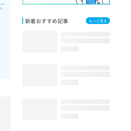
い。
新着おすすめ記事
もっと見る
loading...
loading...
loading...