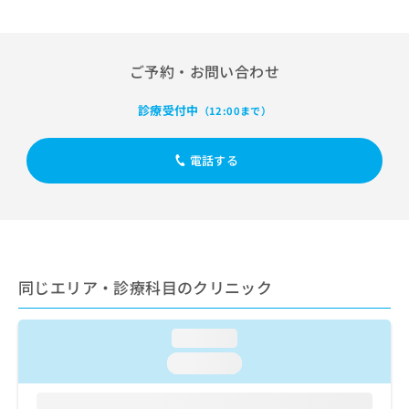
出
稿
クリ
資
稿
ニッ
の
料
クナ
の
お
の
ビサ
お
問
ご
ご予約・お問い合わせ
イト
問
い
請
への
い
合
お問
求
診療受付中
（12:00まで）
合
合せ
わ
は
フォ
わ
せ
こ
ーム
せ
は
ち
電話する
とな
は
こ
ら
りま
こ
ち
す。
ち
ら
クリ
無
ら
ニッ
料
クの
資
情
予
料
報
約・
同じエリア・診療科目のクリニック
の
症状
拡
のご
ご
充
相談
請
の
など
loading...
求
お
はで
は
申
loading...
きま
こ
せん
し
ので
ち
込