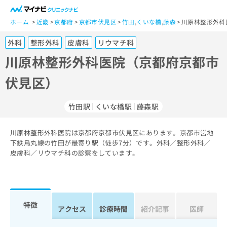
一
般
ホーム
近畿
京都府
京都市伏見区
竹田
,
くいな橋
,
藤森
川原林整形外科
ユ
外科
整形外科
皮膚科
リウマチ科
ー
ザ
川原林整形外科医院（京都府京都市
ー
伏見区）
の
方
は
竹田駅
くいな橋駅
藤森駅
こ
ち
川原林整形外科医院は京都府京都市伏見区にあります。京都市営地
ら
下鉄烏丸線の竹田が最寄り駅（徒歩7分）です。外科／整形外科／
皮膚科／リウマチ科の診察をしています。
医
マ
療
イ
関
ナ
係
ビ
者
ク
特徴
アクセス
診療時間
紹介記事
医師
の
リ
方
ニ