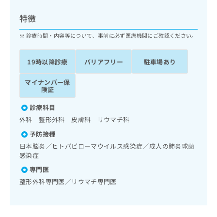
ッ
は
ク
こ
特徴
ナ
ち
ビ
診療時間・内容等について、事前に必ず医療機関にご確認ください。
ら
に
関
広
19時以降診療
バリアフリー
駐車場あり
す
広
告
る
告
代
マイナンバー保
お
出
険証
理
問
稿
店
い
の
診療科目
合
の
お
外科 整形外科 皮膚科 リウマチ科
わ
方
問
せ
い
は
予防接種
は
合
こ
日本脳炎／ヒトパピローマウイルス感染症／成人の肺炎球菌
こ
わ
ち
感染症
ち
せ
ら
専門医
ら
は
こ
整形外科専門医／リウマチ専門医
こち
ち
広
らは
広
ら
告
マイ
告
出
ナビ