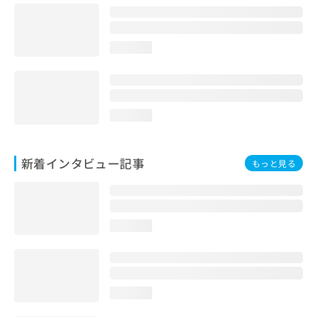
loading...
loading...
新着インタビュー記事
もっと見る
loading...
loading...