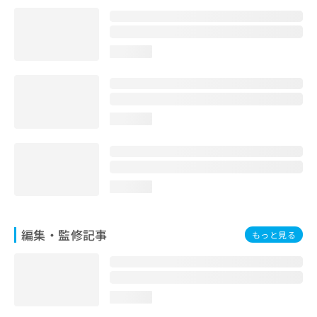
お
問
い
合
loading...
わ
せ
は
こ
loading...
ち
ら
loading...
編集・監修記事
もっと見る
loading...