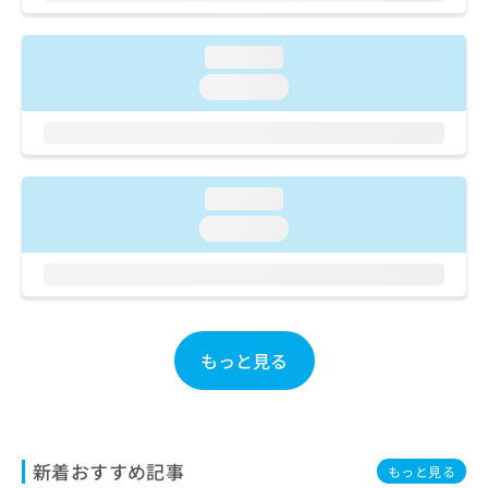
ご了
ら
み
承く
は
ださ
こ
loading...
無
い。
ち
料
loading...
ら
情
報
拡
掲
充
載
の
情
loading...
お
報
loading...
申
の
し
修
込
正
み
は
は
こ
こ
ち
もっと見る
ち
ら
ら
そ
の
他
新着おすすめ記事
もっと見る
の