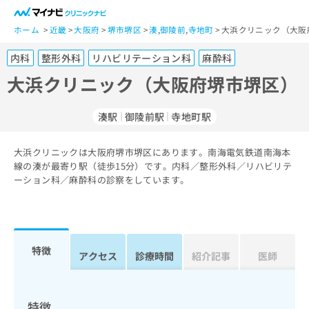
一
般
ホーム
近畿
大阪府
堺市堺区
湊
,
御陵前
,
寺地町
大浜クリニック（大阪
ユ
内科
整形外科
リハビリテーション科
麻酔科
ー
ザ
大浜クリニック（大阪府堺市堺区）
ー
の
湊駅
御陵前駅
寺地町駅
方
は
こ
大浜クリニックは大阪府堺市堺区にあります。南海電気鉄道南海本
線の湊が最寄り駅（徒歩15分）です。内科／整形外科／リハビリテ
ち
ーション科／麻酔科の診察をしています。
ら
医
マ
療
イ
関
ナ
特徴
アクセス
診療時間
紹介記事
医師
係
ビ
者
ク
の
リ
方
ニ
特徴