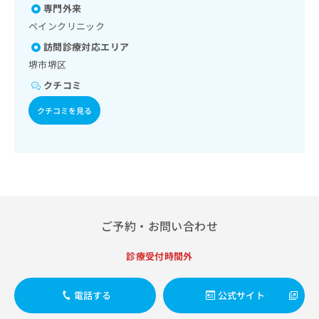
医療用麻薬によるがん疼痛治療／漢方薬の処方／在宅におけ
出
稿
クリ
資
専門外来
る看取り
稿
ニッ
の
料
ペインクリニック
クナ
の
お
の
ビサ
お
訪問診療対応エリア
問
ご
イト
問
い
堺市堺区
請
への
い
合
お問
求
クチコミ
合
合せ
わ
は
フォ
わ
せ
こ
クチコミを見る
ーム
せ
は
ち
とな
は
こ
ら
りま
こ
ち
す。
ち
ら
クリ
無
ら
ニッ
料
クの
資
情
予
料
報
約・
の
症状
ご予約・お問い合わせ
拡
のご
ご
充
相談
請
の
診療受付時間外
など
求
お
はで
は
申
きま
こ
電話する
公式サイト
せん
し
ので
ち
込