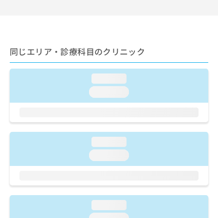
ご了
ら
み
承く
は
ださ
こ
無
い。
ち
料
ら
情
同じエリア・診療科目のクリニック
報
拡
掲
充
載
loading...
の
情
loading...
お
報
申
の
し
修
込
正
み
は
loading...
は
こ
こ
ち
loading...
ち
ら
ら
そ
の
loading...
他
の