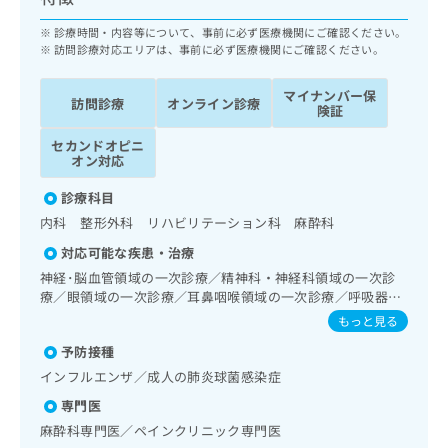
ッ
は
ク
診療時間・内容等について、事前に必ず医療機関にご確認ください。
こ
ナ
訪問診療対応エリアは、事前に必ず医療機関にご確認ください。
ち
ビ
ら
に
マイナンバー保
訪問診療
オンライン診療
関
険証
広
す
広
告
セカンドオピニ
る
告
オン対応
代
お
出
理
問
稿
診療科目
店
い
の
内科 整形外科 リハビリテーション科 麻酔科
合
の
お
わ
対応可能な疾患・治療
方
問
せ
い
は
神経･脳血管領域の一次診療／精神科・神経科領域の一次診
は
合
療／眼領域の一次診療／耳鼻咽喉領域の一次診療／呼吸器領
こ
こ
わ
域の一次診療／在宅酸素療法／消化器系領域の一次診療／
ち
もっと見る
ち
せ
肝･胆道・膵臓領域の一次診療／肝生検／循環器系領域の一
ら
ら
予防接種
は
次診療／ホルター型心電図検査／腎･泌尿器系領域の一次診
療／内分泌･代謝･栄養領域の一次診療／内分泌機能検査／イ
こ
インフルエンザ／成人の肺炎球菌感染症
こち
ンスリン療法／糖尿病患者教育（食事療法、運動療法、自己
ち
広
らは
専門医
血糖測定）／糖尿病による合併症に対する継続的な管理及び
広
ら
告
マイ
指導／筋・骨格系及び外傷領域の一次診療／神経ブロック／
麻酔科専門医／ペインクリニック専門医
告
出
ナビ