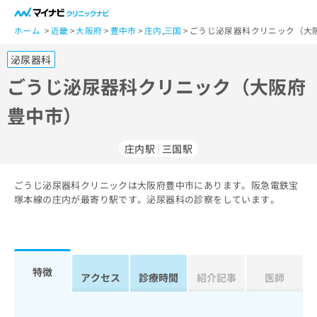
一
般
ホーム
近畿
大阪府
豊中市
庄内
,
三国
ごうじ泌尿器科クリニック（大
ユ
泌尿器科
ー
ザ
ごうじ泌尿器科クリニック（大阪府
ー
豊中市）
の
方
は
庄内駅
三国駅
こ
ち
ごうじ泌尿器科クリニックは大阪府豊中市にあります。阪急電鉄宝
ら
塚本線の庄内が最寄り駅です。泌尿器科の診察をしています。
医
マ
療
イ
関
ナ
係
ビ
特徴
アクセス
診療時間
紹介記事
医師
者
ク
の
リ
方
ニ