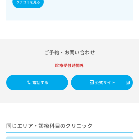
出
クチコミを見る
稿
クリ
資
稿
ニッ
の
料
クナ
の
お
の
ビサ
お
問
ご
イト
問
い
請
への
い
合
お問
求
合
合せ
わ
は
フォ
わ
せ
こ
ーム
せ
ご予約・お問い合わせ
は
ち
とな
は
こ
ら
りま
こ
ち
診療受付時間外
す。
ち
ら
クリ
無
ら
ニッ
料
クの
電話する
公式サイト
資
情
予
料
報
約・
の
症状
拡
のご
ご
充
相談
請
の
など
求
お
はで
は
申
きま
同じエリア・診療科目のクリニック
こ
せん
し
ので
ち
込