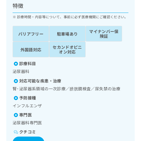
ッ
は
特徴
ク
こ
ナ
診療時間・内容等について、事前に必ず医療機関にご確認ください。
ち
ビ
ら
に
マイナンバー保
バリアフリー
駐車場あり
関
険証
広
す
広
告
セカンドオピニ
る
告
外国語対応
オン対応
代
お
出
理
問
稿
診療科目
店
い
の
泌尿器科
合
の
お
わ
方
問
対応可能な疾患・治療
せ
い
は
腎･泌尿器系領域の一次診療／膀胱鏡検査／尿失禁の治療
は
合
こ
こ
予防接種
わ
ち
ち
せ
インフルエンザ
ら
ら
は
専門医
こ
こち
泌尿器科専門医
ち
広
らは
広
ら
告
クチコミ
マイ
告
出
ナビ