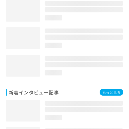
loading...
loading...
loading...
新着インタビュー記事
もっと見る
loading...