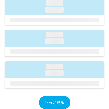
ご了
ら
み
loading...
承く
は
ださ
loading...
こ
無
い。
ち
料
ら
情
報
拡
掲
loading...
充
載
loading...
の
情
お
報
申
の
し
修
込
正
loading...
み
は
は
こ
loading...
こ
ち
ち
ら
ら
そ
の
もっと見る
他
の