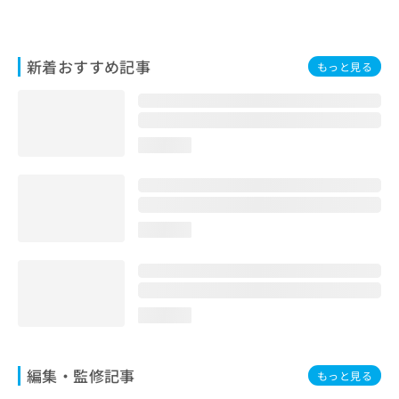
お
問
い
新着おすすめ記事
合
もっと見る
わ
せ
は
こ
loading...
ち
ら
loading...
loading...
編集・監修記事
もっと見る