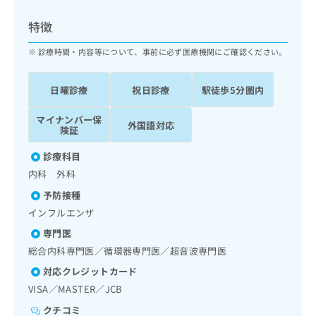
ッ
は
ク
こ
特徴
ナ
ち
ビ
診療時間・内容等について、事前に必ず医療機関にご確認ください。
ら
に
関
広
日曜診療
祝日診療
駅徒歩5分圏内
す
広
告
る
告
代
マイナンバー保
お
出
外国語対応
険証
理
問
稿
店
い
の
診療科目
合
の
お
内科 外科
わ
方
問
せ
い
は
予防接種
は
合
こ
インフルエンザ
こ
わ
ち
ち
専門医
せ
ら
ら
は
総合内科専門医／循環器専門医／超音波専門医
こ
対応クレジットカード
こち
ち
広
らは
VISA／MASTER／JCB
広
ら
告
マイ
告
出
ナビ
クチコミ