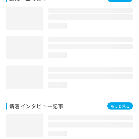
loading...
loading...
loading...
新着インタビュー記事
もっと見る
loading...