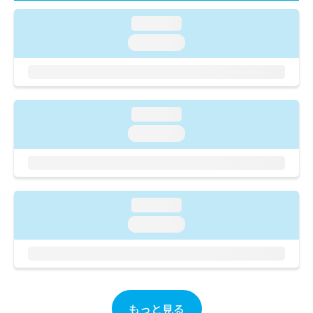
ご了
ら
み
承く
は
loading...
ださ
こ
無
い。
loading...
ち
料
ら
情
報
拡
掲
充
載
loading...
の
情
loading...
お
報
申
の
し
修
込
正
み
は
は
loading...
こ
こ
ち
loading...
ち
ら
ら
そ
の
他
もっと見る
の