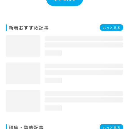
お
問
い
合
新着おすすめ記事
わ
もっと見る
せ
は
こ
ち
loading...
ら
loading...
loading...
編集・監修記事
もっと見る