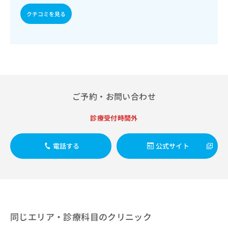
出
稿
クリ
資
稿
ニッ
クチコミを見る
の
料
クナ
の
お
の
ビサ
お
問
ご
イト
問
い
請
への
い
合
お問
求
合
合せ
わ
は
フォ
わ
せ
こ
ーム
せ
は
ち
とな
は
ご予約・お問い合わせ
こ
ら
りま
こ
ち
す。
ち
ら
クリ
診療受付時間外
無
ら
ニッ
料
クの
資
情
予
電話する
公式サイト
料
報
約・
の
症状
拡
のご
ご
充
相談
請
の
など
求
お
はで
は
申
きま
こ
せん
し
同じエリア・診療科目のクリニック
ので
ち
込