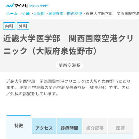
一
般
ホーム
近畿
大阪府
泉佐野市
関西空港
近畿大学医学部 関西国際空港
ユ
内科
外科
ー
ザ
近畿大学医学部 関西国際空港クリ
ー
ニック（大阪府泉佐野市）
の
方
は
関西空港駅
こ
ち
近畿大学医学部 関西国際空港クリニックは大阪府泉佐野市にあり
ら
ます。JR関西空港線の関西空港が最寄り駅（徒歩5分）です。内科
／外科の診察をしています。
医
マ
療
イ
関
ナ
係
ビ
者
ク
特徴
アクセス
診療時間
紹介記事
医師
の
リ
方
ニ