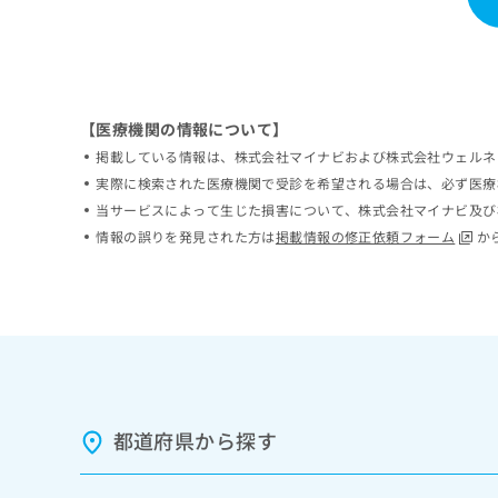
ち
み
ら
は
こ
ち
そ
ら
の
【医療機関の情報について】
他
掲載している情報は、株式会社マイナビおよび株式会社ウェルネ
の
実際に検索された医療機関で受診を希望される場合は、必ず医療
お
当サービスによって生じた損害について、株式会社マイナビ及び
問
い
情報の誤りを発見された方は
掲載情報の修正依頼フォーム
か
合
わ
せ
は
こ
ち
ら
都道府県から探す