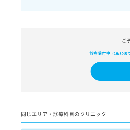
せ
こち
ち
らは
は
マイ
こ
ら
ナビ
ち
クリ
ら
ニッ
クナ
広
ビサ
広
ご
資
イト
告
告
への
料
出
出
お問
の
稿
診療受付中
（19:30ま
合せ
稿
ご
の
フォ
の
請
お
ーム
お
求
問
とな
問
りま
は
い
い
す。
こ
合
合
クリ
ち
わ
ニッ
わ
ら
せ
クの
せ
は
予
は
約・
こ
こ
無
症状
ち
同じエリア・診療科目のクリニック
ち
のご
料
ら
相談
ら
情
など
報
はで