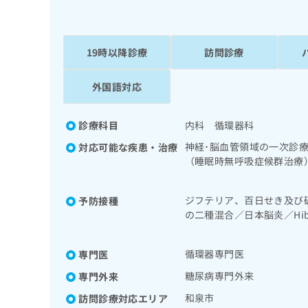
係
ク
者
リ
の
ニ
ッ
19時以降診療
訪問診療
方
ク
は
ナ
外国語対応
こ
ビ
ち
に
関
ら
診療科目
内科 循環器科
す
神経･脳血管領域の一次診
対応可能な疾患・治療
る
（睡眠時無呼吸症候群治療
お
広
広
問
道・膵臓領域の一次診療／
告
告
い
／腎･泌尿器系領域の一次
ジフテリア、百日せき及び
予防接種
出
代
合
能検査／インスリン療法／
の二種混合／日本脳炎／H
稿
わ
合併症に対する継続的な管
理
の
痘／インフルエンザ／成人
せ
器疾患／医療用麻薬による
店
お
は
循環器専門医
の
専門医
問
こ
い
方
ち
糖尿病専門外来
専門外来
合
ら
は
わ
和泉市
訪問診療対応エリア
こ