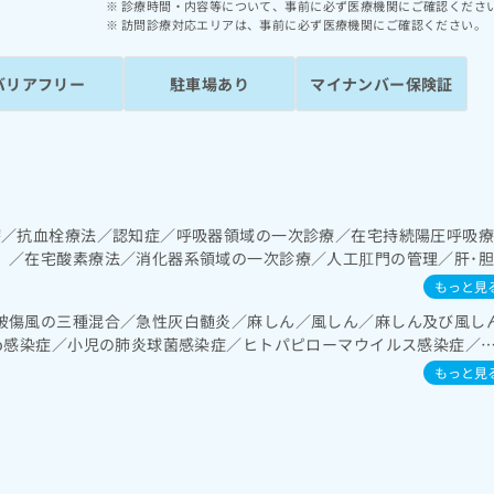
診療時間・内容等について、事前に必ず医療機関にご確認くださ
訪問診療対応エリアは、事前に必ず医療機関にご確認ください。
バリアフリー
駐車場あり
マイナンバー保険証
療／抗血栓療法／認知症／呼吸器領域の一次診療／在宅持続陽圧呼吸
）／在宅酸素療法／消化器系領域の一次診療／人工肛門の管理／肝･
循環器系領域の一次診療／ホルター型心電図検査／ペースメーカー管
もっと見
診療／乳腺領域の一次診療／内分泌･代謝･栄養領域の一次診療／内分
破傷風の三種混合／急性灰白髄炎／麻しん／風しん／麻しん及び風し
糖尿病患者教育（食事療法、運動療法、自己血糖測定）／糖尿病によ
ib感染症／小児の肺炎球菌感染症／ヒトパピローマウイルス感染症／
理及び指導／血液・免疫系領域の一次診療／小児循環器疾患／小児呼
の肺炎球菌感染症／おたふくかぜ／B型肝炎
がん疼痛治療／がんに伴う精神症状のケア／在宅における看取り
もっと見