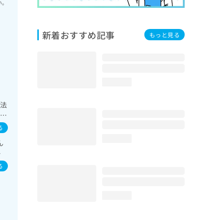
い。
新着おすすめ記事
もっと見る
loading...
療法
胆
理
る
泌機
loading...
ん
る
水
吸
る
loading...