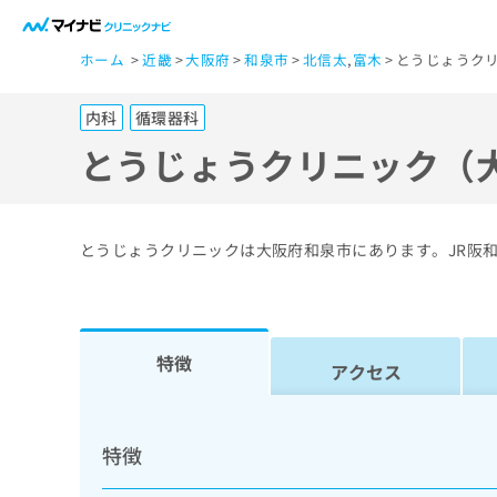
一
ホーム
近畿
大阪府
和泉市
北信太
,
富木
とうじょうクリ
般
ユ
内科
循環器科
ー
ザ
とうじょうクリニック（
ー
の
方
とうじょうクリニックは大阪府和泉市にあります。JR阪
は
こ
ち
ら
特徴
アクセス
医
マ
療
イ
特徴
ナ
関
ビ