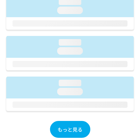
ご了
loading...
ら
み
承く
は
loading...
ださ
こ
無
い。
ち
料
ら
情
報
拡
loading...
掲
充
載
loading...
の
情
お
報
申
の
し
修
込
正
loading...
み
は
は
loading...
こ
こ
ち
ち
ら
ら
そ
の
もっと見る
他
の