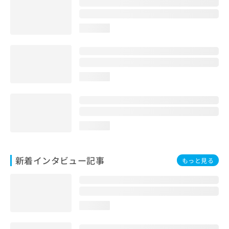
loading...
loading...
loading...
新着インタビュー記事
もっと見る
loading...