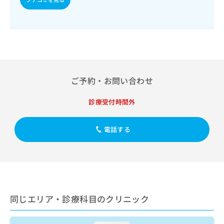
出
稿
クリ
資
稿
ニッ
の
料
クナ
の
お
の
ビサ
お
問
ご
イト
問
い
請
への
い
合
お問
求
合
合せ
わ
は
フォ
わ
せ
こ
ご予約・お問い合わせ
ーム
せ
は
ち
とな
は
こ
ら
りま
診療受付時間外
こ
ち
す。
ち
ら
クリ
無
ら
ニッ
料
電話する
クの
資
情
予
料
報
約・
の
症状
拡
のご
ご
充
相談
請
の
など
求
お
はで
同じエリア・診療科目のクリニック
は
申
きま
こ
せん
し
ので
ち
込