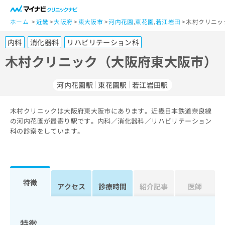
一
般
ホーム
近畿
大阪府
東大阪市
河内花園
,
東花園
,
若江岩田
木村クリニッ
ユ
内科
消化器科
リハビリテーション科
ー
ザ
木村クリニック（大阪府東大阪市）
ー
の
河内花園駅
東花園駅
若江岩田駅
方
は
こ
木村クリニックは大阪府東大阪市にあります。近畿日本鉄道奈良線
の河内花園が最寄り駅です。内科／消化器科／リハビリテーション
ち
科の診察をしています。
ら
医
マ
療
イ
関
ナ
特徴
アクセス
診療時間
紹介記事
医師
係
ビ
者
ク
の
リ
方
ニ
特徴