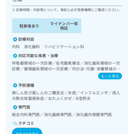
ッ
は
ク
診療時間・内容等について、事前に必ず医療機関にご確認ください。
こ
ナ
ち
ビ
ら
マイナンバー保
駐車場あり
に
険証
関
広
す
診療科目
広
告
る
告
内科 消化器科 リハビリテーション科
代
お
出
対応可能な疾患・治療
理
問
稿
店
い
呼吸器領域の一次診療／在宅酸素療法／消化器系領域の一次
の
診療／循環器系領域の一次診療／内分泌･代謝･栄養領域の一
合
の
お
次診療／インスリン療法
わ
方
問
もっと見る
せ
い
は
予防接種
は
合
こ
麻しん及び風しんの二種混合／水痘／インフルエンザ／成人
こ
わ
ち
の肺炎球菌感染症／おたふくかぜ／B型肝炎
ち
せ
ら
ら
は
専門医
こ
総合内科専門医／消化器病専門医／消化器内視鏡専門医
こち
ち
広
らは
クチコミ
広
ら
告
マイ
告
出
ナビ
クチコミを見る