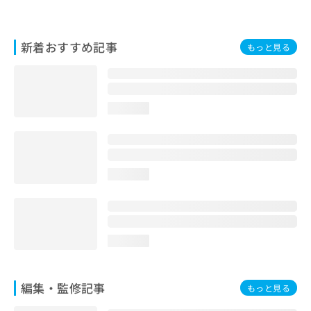
お
問
い
新着おすすめ記事
もっと見る
合
わ
せ
は
こ
loading...
ち
ら
loading...
loading...
編集・監修記事
もっと見る