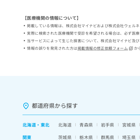
ち
み
ら
は
【医療機関の情報について】
こ
ち
掲載している情報は、株式会社マイナビおよび株式会社ウェルネ
そ
ら
実際に検索された医療機関で受診を希望される場合は、必ず医療
の
当サービスによって生じた損害について、株式会社マイナビ及び
他
の
情報の誤りを発見された方は
掲載情報の修正依頼フォーム
か
お
問
い
合
わ
せ
は
こ
ち
都道府県から探す
ら
北海道
・
東北
北海道
青森県
岩手県
宮城県
関東
茨城県
栃木県
群馬県
埼玉県