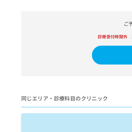
せ
こち
ち
らは
は
マイ
こ
ら
ナビ
ち
クリ
ご
ら
ニッ
クナ
広
ビサ
診療受付時間外
広
資
イト
告
告
への
料
出
出
お問
の
稿
合せ
稿
ご
の
フォ
の
請
お
ーム
お
求
問
とな
問
りま
は
い
い
す。
こ
合
合
クリ
ち
わ
ニッ
わ
ら
せ
クの
同じエリア・診療科目のクリニック
せ
は
予
は
約・
こ
こ
無
症状
ち
ち
のご
料
ら
相談
ら
情
など
報
はで