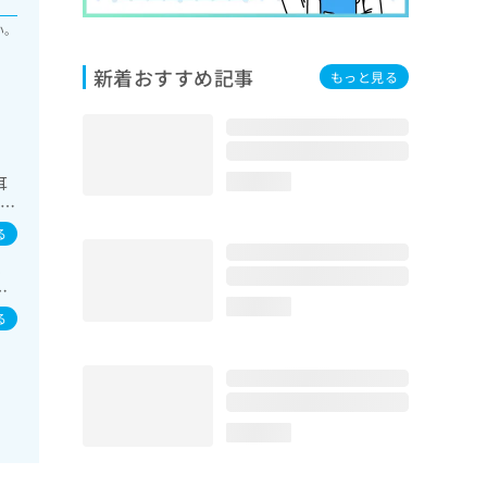
い。
新着おすすめ記事
もっと見る
耳
loading...
胆
一次
る
食
ヒ
・
B
方
loading...
る
loading...