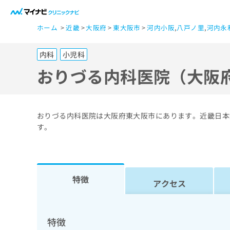
一
ホーム
近畿
大阪府
東大阪市
河内小阪
,
八戸ノ里
,
河内永
般
ユ
内科
小児科
ー
ザ
おりづる内科医院（大阪
ー
の
方
おりづる内科医院は大阪府東大阪市にあります。近畿日本
は
す。
こ
ち
ら
特徴
アクセス
医
マ
療
イ
ナ
関
特徴
ビ