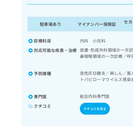
係
ク
者
リ
の
ニ
セカ
ッ
方
駐車場あり
マイナンバー保険証
ク
は
ナ
こ
ビ
診療科目
内科 小児科
ち
に
皮膚･形成外科領域の一次
対応可能な疾患・治療
関
ら
鼻咽喉領域の一次診療／呼
す
道・膵臓領域の一次診療／
る
診療／内分泌･代謝･栄養
お
広
急性灰白髄炎／麻しん／風
予防接種
事療法、運動療法、自己血
広
問
トパピローマウイルス感染
告
告
免疫系領域の一次診療／筋
い
型肝炎／ロタウイルス感染
出
代
合
稿
わ
理
総合内科専門医
専門医
の
せ
店
お
は
クチコミ
クチコミを見る
の
問
こ
い
方
ち
合
ら
は
わ
こ