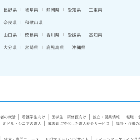
長野県
岐阜県
静岡県
愛知県
三重県
奈良県
和歌山県
山口県
徳島県
香川県
愛媛県
高知県
大分県
宮崎県
鹿児島県
沖縄県
験者の就活
看護学生向け
医学生・研修医向け
独立・開業情報
転職・
ミドル・シニアの求人
障害者に特化した求人紹介サービス
福祉・介護の
総合・専門ニュース
10代のチャレンジサイト
ティーンマーケティング