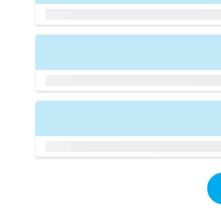
拡
資
きま
充
料
せん
の
ので
の
ご了
お
ご
承く
申
請
ださ
し
求
い。
込
は
み
こ
は
ち
こ
ら
ち
ら
無
料
掲
情
載
報
情
拡
報
充
の
の
修
お
正
申
は
し
こ
込