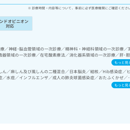
診療時間・内容等について、事前に必ず医療機関にご確認くださ
ンドオピニオン
対応
診療／神経･脳血管領域の一次診療／精神科・神経科領域の一次診療／
吸器領域の一次診療／在宅酸素療法／消化器系領域の一次診療／肝･
循環器系領域の一次診療／腎･泌尿器系領域の一次診療／乳腺領域の
もっと見
領域の一次診療／内分泌機能検査／インスリン療法／糖尿病患者教育（
しん／麻しん及び風しんの二種混合／日本脳炎／結核／Hib感染症／
糖測定）／糖尿病による合併症に対する継続的な管理及び指導／血液
症／水痘／インフルエンザ／成人の肺炎球菌感染症／おたふくかぜ／
・骨格系及び外傷領域の一次診療／小児領域の一次診療／漢方薬の処
症
もっと見